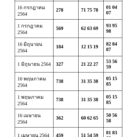
01 04
16 กรกฎาคม
278
71 75 78
07
2564
93 95
1 กรกฎาคม
569
62 63 69
98
2564
82 84
16 มิถุนายน
184
12 15 19
87
2564
53 56
1 มิถุนายน 2564
327
21 22 27
59
05 15
16 พฤษภาคม
738
31 35 38
85
2564
05 15
1 พฤษภาคม
738
31 35 38
85
2564
50 56
16 เมษายน
362
60 62 65
58
2564
81 83
1 เมษายน 2564
459
51 54 59