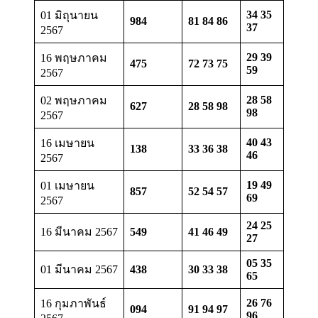
34 35
01 มิถุนายน
984
81 84 86
37
2567
29 39
16 พฤษภาคม
475
72 73 75
59
2567
28 58
02 พฤษภาคม
627
28 58 98
98
2567
40 43
16 เมษายน
138
33 36 38
46
2567
19 49
01 เมษายน
857
52 54 57
69
2567
24 25
16 มีนาคม 2567
549
41 46 49
27
05 35
01 มีนาคม 2567
438
30 33 38
65
26 76
16 กุมภาพันธ์
094
91 94 97
96