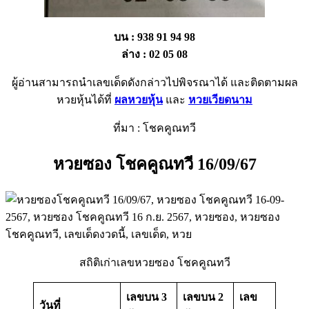
บน : 938 91 94 98
ล่าง : 02 05 08
ผู้อ่านสามารถนำเลขเด็ดดังกล่าวไปพิจรณาได้ และติดตามผล
หวยหุ้นได้ที่
ผลหวยหุ้น
และ
หวยเวียดนาม
ที่มา : โชคคูณทวี
หวยซอง โชคคูณทวี 16/09/67
สถิติเก่าเลขหวยซอง โชคคูณทวี
เลขบน 3
เลขบน 2
เลข
วันที่