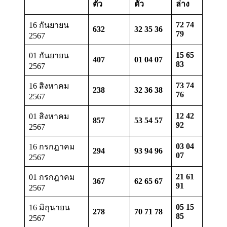
ตัว
ตัว
ล่าง
72 74
16 กันยายน
632
32 35 36
79
2567
15 65
01 กันยายน
407
01 04 07
83
2567
73 74
16 สิงหาคม
238
32 36 38
76
2567
12 42
01 สิงหาคม
857
53 54 57
92
2567
03 04
16 กรกฎาคม
294
93 94 96
07
2567
21 61
01 กรกฎาคม
367
62 65 67
91
2567
05 15
16 มิถุนายน
278
70 71 78
85
2567