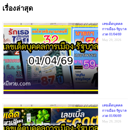
เรื่องล่าสุด
เลขเด็ดบุคคล
การเมือง-รัฐบาล
งวด 01/04/69
May 29, 2026
เลขเด็ดบุคคล
การเมือง-รัฐบาล
งวด 01/06/69
May 29, 2026