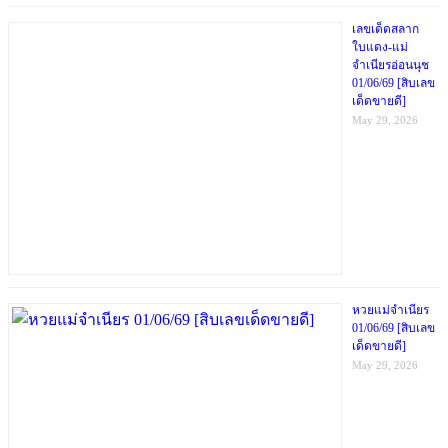
เลขเด็ดสลาก
ใบแดง-แม่
จำเนียรอ่อนนุช
01/06/69 [สิบเลข
เด็ดขายดี]
May 29, 2026
หวยแม่จำเนียร
01/06/69 [สิบเลข
เด็ดขายดี]
May 29, 2026