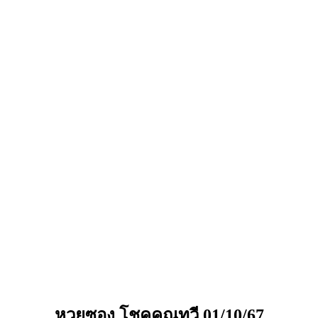
หวยซอง โชคคูณทวี 01/10/67