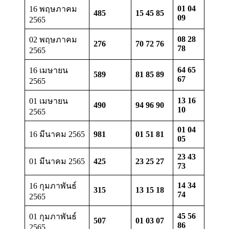
01 04
16 พฤษภาคม
485
15 45 85
09
2565
08 28
02 พฤษภาคม
276
70 72 76
78
2565
64 65
16 เมษายน
589
81 85 89
67
2565
13 16
01 เมษายน
490
94 96 90
10
2565
01 04
16 มีนาคม 2565
981
01 51 81
05
23 43
01 มีนาคม 2565
425
23 25 27
73
14 34
16 กุมภาพันธ์
315
13 15 18
74
2565
45 56
01 กุมภาพันธ์
507
01 03 07
86
2565