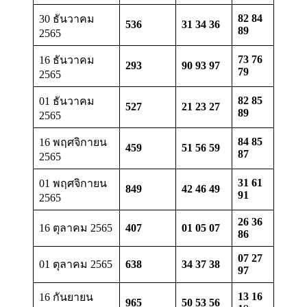
82 84
30 ธันวาคม
536
31 34 36
89
2565
73 76
16 ธันวาคม
293
90 93 97
79
2565
82 85
01 ธันวาคม
527
21 23 27
89
2565
84 85
16 พฤศจิกายน
459
51 56 59
87
2565
31 61
01 พฤศจิกายน
849
42 46 49
91
2565
26 36
16 ตุลาคม 2565
407
01 05 07
86
07 27
01 ตุลาคม 2565
638
34 37 38
97
13 16
16 กันยายน
965
50 53 56