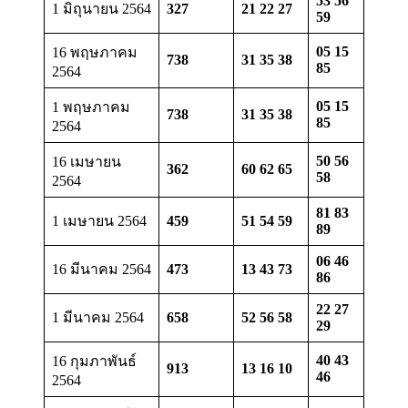
53 56
1 มิถุนายน 2564
327
21 22 27
59
05 15
16 พฤษภาคม
738
31 35 38
85
2564
05 15
1 พฤษภาคม
738
31 35 38
85
2564
50 56
16 เมษายน
362
60 62 65
58
2564
81 83
1 เมษายน 2564
459
51 54 59
89
06 46
16 มีนาคม 2564
473
13 43 73
86
22 27
1 มีนาคม 2564
658
52 56 58
29
40 43
16 กุมภาพันธ์
913
13 16 10
46
2564