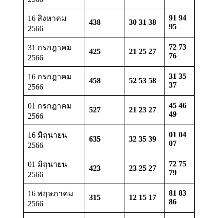
91 94
16 สิงหาคม
438
30 31 38
95
2566
72 73
31 กรกฎาคม
425
21 25 27
76
2566
31 35
16 กรกฎาคม
458
52 53 58
37
2566
45 46
01 กรกฎาคม
527
21 23 27
49
2566
01 04
16 มิถุนายน
635
32 35 39
07
2566
72 75
01 มิถุนายน
423
23 25 27
79
2566
81 83
16 พฤษภาคม
315
12 15 17
86
2566