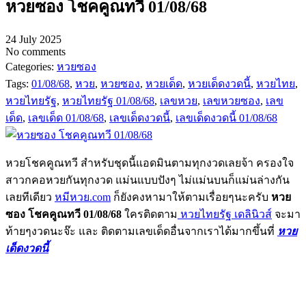
หวยซอง โชคคูณทวี 01/08/68
24 July 2025
No comments
Categories:
หวยซอง
Tags:
01/08/68
,
หวย
,
หวยซอง
,
หวยเด็ด
,
หวยเด็ดงวดนี้
,
หวยไทย
,
หวยไทยรัฐ
,
หวยไทยรัฐ 01/08/68
,
เลขหวย
,
เลขหวยซอง
,
เลข
เด็ด
,
เลขเด็ด 01/08/68
,
เลขเด็ดงวดนี้
,
เลขเด็ดงวดนี้ 01/08/68
หวยโชคคูณทวี สำหรับชุดนี้แอดมินตามทุกงวดเลยจ้า ครองใจ
สาวกคอหวยกันทุกงวด แม่นแบบปังๆ ไม่แม่นบนก็แม่นล่างกัน
เลยทีเดียว
หมีหวย.com
ก็ยังคงหามาให้ตามเรื่อยๆนะครับ
หวย
ซอง โชคคูณทวี 01/08/68
ใครติดตาม
หวยไทยรัฐ เดลินิวส์
จะมา
ท้ายๆงวดนะจ๊ะ และ ติดตามเลขเด็ดอื่นจากเราได้มากขึ้นที่
หวย
เด็ดงวดนี้