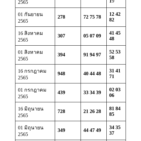
1
9
2565
12 42
01 กันยายน
278
72 75 78
82
2565
41 45
16 สิงหาคม
307
05 07 09
48
2565
52 53
01 สิงหาคม
394
91 94 97
58
2565
31 41
16 กรกฎาคม
948
40 44 48
71
2565
02 03
01 กรกฎาคม
439
33 34 39
06
2565
81 84
16 มิถุนายน
728
21 26 28
85
2565
34 35
01 มิถุนายน
349
44 47 49
37
2565