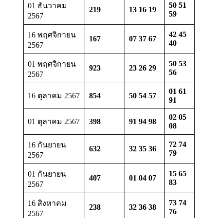
50 51
01 ธันวาคม
219
13 16 19
59
2567
42 45
16 พฤศจิกายน
167
07 37 67
40
2567
50 53
01 พฤศจิกายน
923
23 26 29
56
2567
01 61
16 ตุลาคม 2567
854
50 54 57
91
02 05
01 ตุลาคม 2567
398
91 94 98
08
72 74
16 กันยายน
632
32 35 36
79
2567
15 65
01 กันยายน
407
01 04 07
83
2567
73 74
16 สิงหาคม
238
32 36 38
76
2567