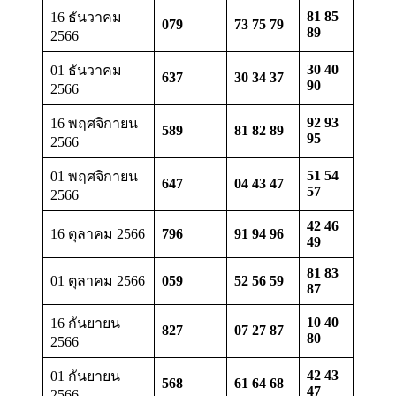
81 85
16 ธันวาคม
079
73 75 79
89
2566
30 40
01 ธันวาคม
637
30 34 37
90
2566
92 93
16 พฤศจิกายน
589
81 82 89
95
2566
51 54
01 พฤศจิกายน
647
04 43 47
57
2566
42 46
16 ตุลาคม 2566
796
91 94 96
49
81 83
01 ตุลาคม 2566
059
52 56 59
87
10 40
16 กันยายน
827
07 27 87
80
2566
42 43
01 กันยายน
568
61 64 68
47
2566