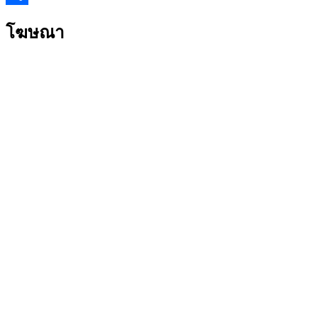
Share
โฆษณา