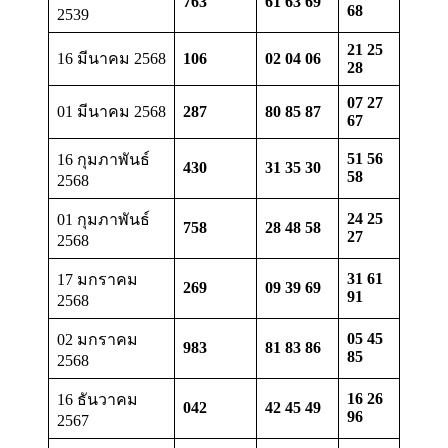
763
61 63 69
68
2539
21 25
16 มีนาคม 2568
106
02 04 06
28
07 27
01 มีนาคม 2568
287
80 85 87
67
51 56
16 กุมภาพันธ์
430
31 35 30
58
2568
24 25
01 กุมภาพันธ์
758
28 48 58
27
2568
31 61
17 มกราคม
269
09 39 69
91
2568
05 45
02 มกราคม
983
81 83 86
85
2568
16 26
16 ธันวาคม
042
42 45 49
96
2567