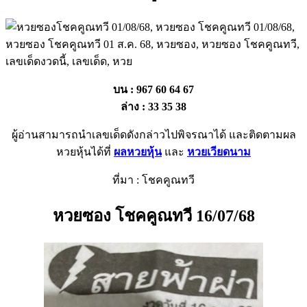
บน : 967 60 64 67
ล่าง : 33 35 38
ผู้อ่านสามารถนำเลขเด็ดดังกล่าวไปพิจรณาได้ และติดตามผล
หวยหุ้นได้ที่
ผลหวยหุ้น
และ
หวยเวียดนาม
ที่มา : โชคคูณทวี
หวยซอง โชคคูณทวี 16/07/68