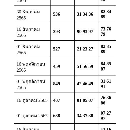
2566
82 84
30 ธันวาคม
536
31 34 36
89
2565
73 76
16 ธันวาคม
293
90 93 97
79
2565
82 85
01 ธันวาคม
527
21 23 27
89
2565
84 85
16 พฤศจิกายน
459
51 56 59
87
2565
31 61
01 พฤศจิกายน
849
42 46 49
91
2565
26 36
16 ตุลาคม 2565
407
01 05 07
86
07 27
01 ตุลาคม 2565
638
34 37 38
97
13 16
16 กันยายน