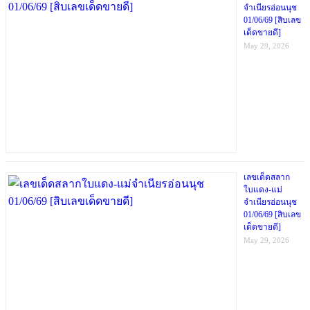
จำเนียรอ่อนนุช
01/06/69 [สิบเลข
เด็ดขายดี]
May 29, 2026
เลขเด็ดสลาก
ใบแดง-แม่
จำเนียรอ่อนนุช
01/06/69 [สิบเลข
เด็ดขายดี]
May 29, 2026