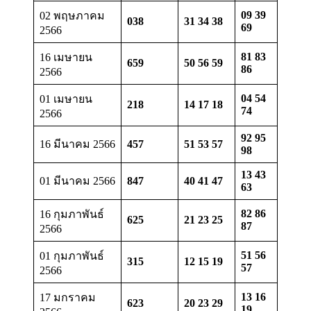
09 39
02 พฤษภาคม
038
31 34 38
69
2566
81 83
16 เมษายน
659
50 56 59
86
2566
04 54
01 เมษายน
218
14 17 18
74
2566
92 95
16 มีนาคม 2566
457
51 53 57
98
13 43
01 มีนาคม 2566
847
40 41 47
63
82 86
16 กุมภาพันธ์
625
21 23 25
87
2566
51 56
01 กุมภาพันธ์
315
12 15 19
57
2566
13 16
17 มกราคม
623
20 23 29
19