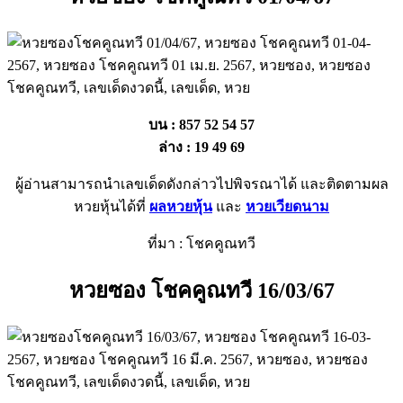
บน : 857 52 54 57
ล่าง : 19 49 69
ผู้อ่านสามารถนำเลขเด็ดดังกล่าวไปพิจรณาได้ และติดตามผล
หวยหุ้นได้ที่
ผลหวยหุ้น
และ
หวยเวียดนาม
ที่มา : โชคคูณทวี
หวยซอง โชคคูณทวี 16/03/67