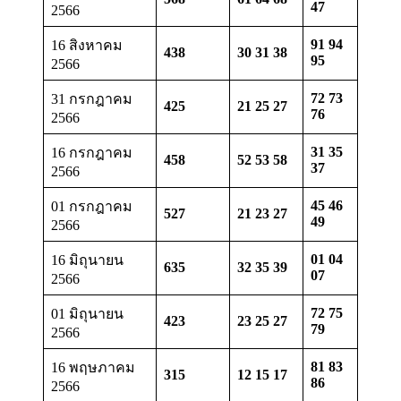
47
2566
91 94
16 สิงหาคม
438
30 31 38
95
2566
72 73
31 กรกฎาคม
425
21 25 27
76
2566
31 35
16 กรกฎาคม
458
52 53 58
37
2566
45 46
01 กรกฎาคม
527
21 23 27
49
2566
01 04
16 มิถุนายน
635
32 35 39
07
2566
72 75
01 มิถุนายน
423
23 25 27
79
2566
81 83
16 พฤษภาคม
315
12 15 17
86
2566