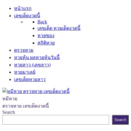
หน้าแรก
เลขเด็ดงวดนี้
Back
เลขเด็ด หวยเด็ดงวดนี้
หวยซอง
สถิติหวย
ตรวจหวย
หวยหุ้น ผลหวยหุ้นวันนี้
หวยลาว (เลขลาว)
หวยมาเลย์
เลขเด็ดหวยลาว
หมีหวย
ตรวจหวย เลขเด็ดงวดนี้
Search
Search