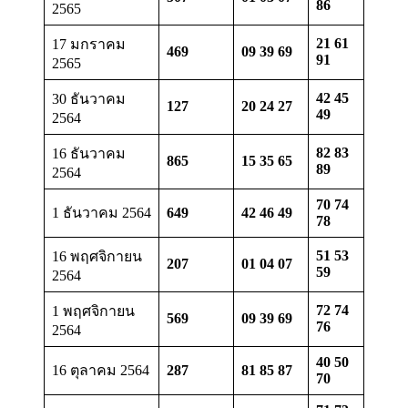
86
2565
21 61
17 มกราคม
469
09 39 69
91
2565
42 45
30 ธันวาคม
127
20 24 27
49
2564
82 83
16 ธันวาคม
865
15 35 65
89
2564
70 74
1 ธันวาคม 2564
649
42 46 49
78
51 53
16 พฤศจิกายน
207
01 04 07
59
2564
72 74
1 พฤศจิกายน
569
09 39 69
76
2564
40 50
16 ตุลาคม 2564
287
81 85 87
70