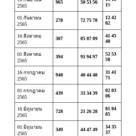
965
50 53 56
1
9
2565
12 42
01 กันยายน
278
72 75 78
82
2565
41 45
16 สิงหาคม
307
05 07 09
48
2565
52 53
01 สิงหาคม
394
91 94 97
58
2565
31 41
16 กรกฎาคม
948
40 44 48
71
2565
02 03
01 กรกฎาคม
439
33 34 39
06
2565
81 84
16 มิถุนายน
728
21 26 28
85
2565
34 35
01 มิถุนายน
349
44 47 49
37
2565