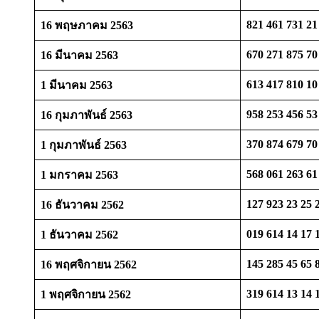
821 461 731 21
16 พฤษภาคม 2563
670 271 875 70
16 มีนาคม 2563
613 417 810 10
1 มีนาคม 2563
958 253 456 53
16 กุมภาพันธ์ 2563
370 874 679 70
1 กุมภาพันธ์ 2563
568 061 263 61
1 มกราคม 2563
127 923 23 25 
16 ธันวาคม 2562
019 614 14 17 
1 ธันวาคม 2562
145 285 45 65 
16 พฤศจิกายน 2562
319 614 13 14 
1 พฤศจิกายน 2562