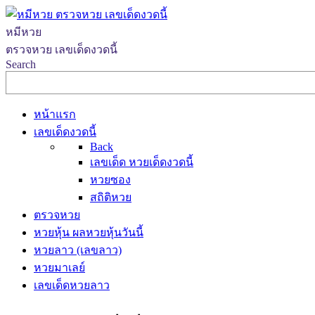
หมีหวย
ตรวจหวย เลขเด็ดงวดนี้
Search
หน้าแรก
เลขเด็ดงวดนี้
Back
เลขเด็ด หวยเด็ดงวดนี้
หวยซอง
สถิติหวย
ตรวจหวย
หวยหุ้น ผลหวยหุ้นวันนี้
หวยลาว (เลขลาว)
หวยมาเลย์
เลขเด็ดหวยลาว