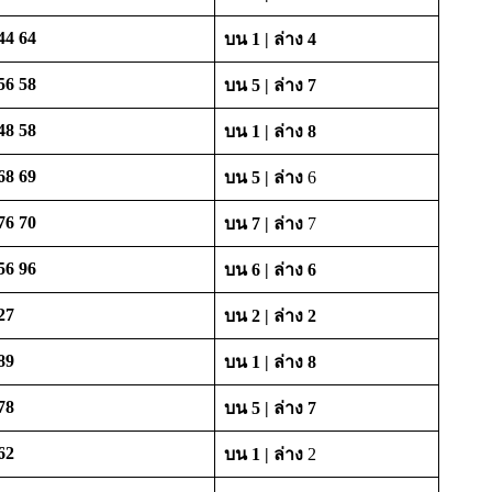
44 64
บน 1 | ล่าง 4
56 58
บน 5 | ล่าง 7
48 58
บน 1 | ล่าง 8
68 69
บน 5 | ล่าง
6
76 70
บน 7 | ล่าง
7
56 96
บน 6 | ล่าง 6
27
บน 2 | ล่าง 2
89
บน 1 | ล่าง 8
78
บน 5 | ล่าง 7
62
บน 1 | ล่าง
2