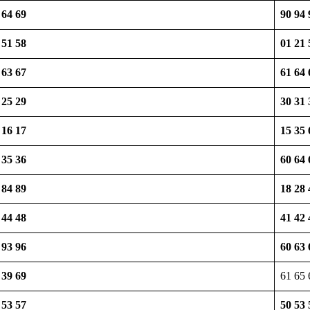
 64 69
90 94 
 51 58
01 21 
 63 67
61 64 
 25 29
30 31 
 16 17
15 35 
 35 36
60 64 
 84 89
18 28 
 44 48
41 42 
 93 96
60 63 
 39 69
61 65 
 53 57
50 53 