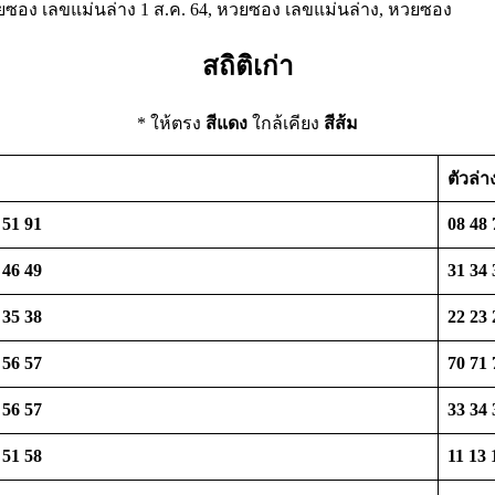
สถิติเก่า
* ให้ตรง
สีแดง
ใกล้เคียง
สีส้ม
ตัวล่า
 51 91
08 48 
 46 49
31 34 
 35 38
22 23 
 56 57
70 71 
 56 57
33 34 
 51 58
11 13 