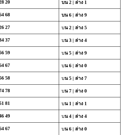
28 20
บน 2 | ล่าง 1
64 68
บน 6 | ล่าง 9
26 27
บ
น 2 | ล่าง 5
34 37
บ
น 3 | ล่าง 4
56 59
บ
น 5 | ล่าง 9
64 67
บ
น 6 | ล่าง 0
56 58
บ
น 5 | ล่าง 7
74 78
บ
น 7 | ล่าง 0
51 81
บ
น 1 | ล่าง 1
46 49
บ
น 4 | ล่าง 4
64 67
บ
น 6 | ล่าง 0