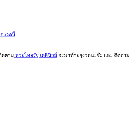
็ดงวดนี้
ติดตาม
หวยไทยรัฐ เดลินิวส์
จะมาท้ายๆงวดนะจ๊ะ และ ติดตาม