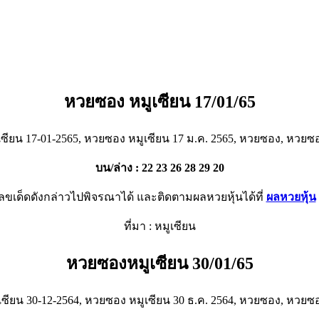
หวยซอง หมูเซียน 17/01/65
บน/ล่าง : 22 23 26 28 29 20
ลขเด็ดดังกล่าวไปพิจรณาได้ และติดตามผลหวยหุ้นได้ที่
ผลหวยหุ้น
ที่มา : หมูเซียน
หวยซองหมูเซียน 30/01/65