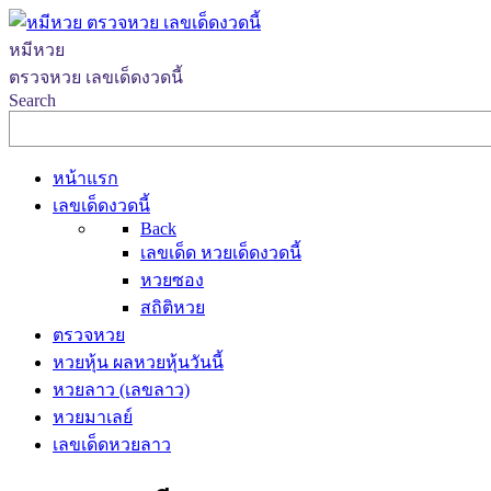
หมีหวย
ตรวจหวย เลขเด็ดงวดนี้
Search
หน้าแรก
เลขเด็ดงวดนี้
Back
เลขเด็ด หวยเด็ดงวดนี้
หวยซอง
สถิติหวย
ตรวจหวย
หวยหุ้น ผลหวยหุ้นวันนี้
หวยลาว (เลขลาว)
หวยมาเลย์
เลขเด็ดหวยลาว