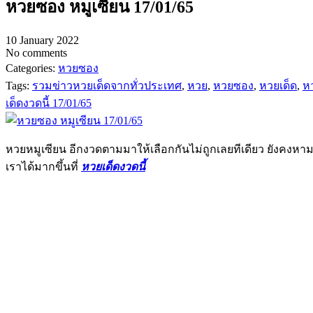
หวยซอง หมูเซียน 17/01/65
10 January 2022
No comments
Categories:
หวยซอง
Tags:
รวมข่าวหวยเด็ดจากทั่วประเทศ
,
หวย
,
หวยซอง
,
หวยเด็ด
,
หว
เด็ดงวดนี้ 17/01/65
หวยหมูเซียน อีกงวดตามมาให้เลือกกันไม่ถูกเลยทีเดียว ยังคงหา
เราได้มากขึ้นที่
หวยเด็ดงวดนี้