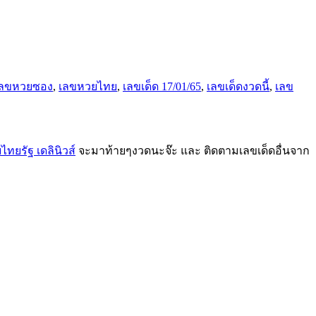
เลขหวยซอง
,
เลขหวยไทย
,
เลขเด็ด 17/01/65
,
เลขเด็ดงวดนี้
,
เลข
ทยรัฐ เดลินิวส์
จะมาท้ายๆงวดนะจ๊ะ และ ติดตามเลขเด็ดอื่นจาก