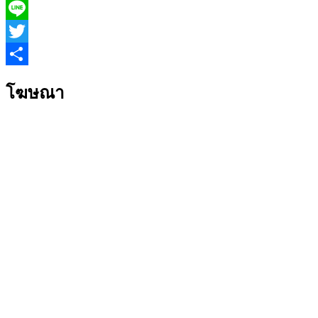
Facebook
Line
Twitter
Share
โฆษณา