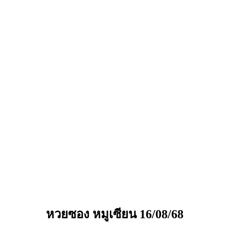
หวยซอง หมูเซียน 16/08/68