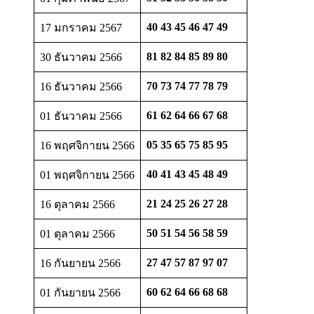
40 43 45 46 47 49
17 มกราคม 2567
81 82 84 85 89 80
30 ธันวาคม 2566
70 73 74 77 78 79
16 ธันวาคม 2566
61 62 64 66 67 68
01 ธันวาคม 2566
05 35 65 75 85 95
16 พฤศจิกายน 2566
40 41 43 45 48 49
01 พฤศจิกายน 2566
21 24 25 26 27 28
16 ตุลาคม 2566
50 51 54 56 58 59
01 ตุลาคม 2566
27 47 57 87 97 07
16 กันยายน 2566
60 62 64 66 68 68
01 กันยายน 2566