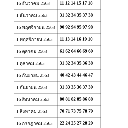
11 12 14 15 17 18
16 ธันวาคม 2563
31 32 34 35 37 38
1 ธันวาคม 2563
90 92 94 95 97 98
16 พฤศจิกายน 2563
11 13 14 16 19 10
1 พฤศจิกายน 2563
61 62 64 66 69 60
16 ตุลาคม 2563
31 32 34 35 36 38
1 ตุลาคม 2563
40 42 43 44 46 47
16 กันยายน 2563
31 33 35 36 37 30
1 กันยายน 2563
80 81 82 85 86 88
16 สิงหาคม 2563
70 71 73 75 78 79
1 สิงหาคม 2563
22 24 25 27 28 29
16 กรกฎาคม 2563