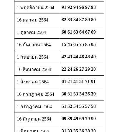
91 92 94 96 97 98
1 พฤศจิกายน 2564
82 83 84 87 89 80
16 ตุลาคม 2564
60 61 63 64 67 69
1 ตุลาคม 2564
15 45 65 75 85 05
16 กันยายน 2564
42 43 44 46 48 49
1 กันยายน 2564
22 24 26 27 29 20
16 สิงหาคม 2564
01 21 41 51 71 91
1 สิงหาคม 2564
30 31 33 34 36 39
16 กรกฎาคม 2564
51 52 54 55 57 58
1 กรกฎาคม 2564
09 39 49 69 79 99
16 มิถุนายน 2564
31 33 35 36 38 30
1 มิถุนายน 2564