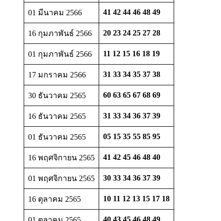
41 42 44 46 48 49
01 มีนาคม 2566
20 23 24 25 27 28
16 กุมภาพันธ์ 2566
11 12 15 16 18 19
01 กุมภาพันธ์ 2566
31 33 34 35 37 38
17 มกราคม 2566
60 63 65 67 68 69
30 ธันวาคม 2565
31 33 34 36 37 39
16 ธันวาคม 2565
05 15 35 55 85 95
01 ธันวาคม 2565
41 42 45 46 48 40
16 พฤศจิกายน 2565
30 33 34 36 37 39
01 พฤศจิกายน 2565
10
11 12 13 15 17 18
16 ตุลาคม 2565
40 43 45 46 48 49
01 ตุลาคม 2565