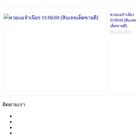
หวยแม่จำเนียร
01/06/69 [สิบเลข
เด็ดขายดี]
May 29, 2026
ติดตามเรา