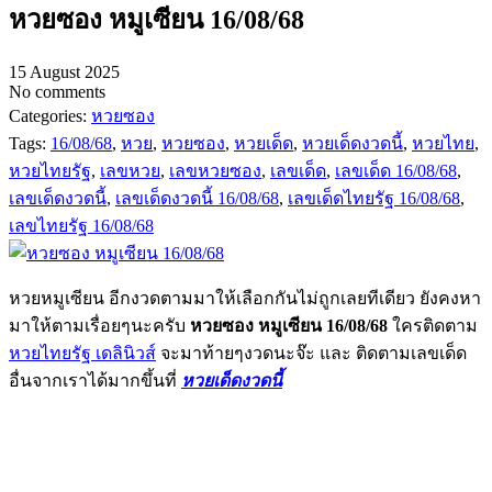
หวยซอง หมูเซียน 16/08/68
15 August 2025
No comments
Categories:
หวยซอง
Tags:
16/08/68
,
หวย
,
หวยซอง
,
หวยเด็ด
,
หวยเด็ดงวดนี้
,
หวยไทย
,
หวยไทยรัฐ
,
เลขหวย
,
เลขหวยซอง
,
เลขเด็ด
,
เลขเด็ด 16/08/68
,
เลขเด็ดงวดนี้
,
เลขเด็ดงวดนี้ 16/08/68
,
เลขเด็ดไทยรัฐ 16/08/68
,
เลขไทยรัฐ 16/08/68
หวยหมูเซียน อีกงวดตามมาให้เลือกกันไม่ถูกเลยทีเดียว ยังคงหา
มาให้ตามเรื่อยๆนะครับ
หวยซอง หมูเซียน 16/08/68
ใครติดตาม
หวยไทยรัฐ เดลินิวส์
จะมาท้ายๆงวดนะจ๊ะ และ ติดตามเลขเด็ด
อื่นจากเราได้มากขึ้นที่
หวยเด็ดงวดนี้