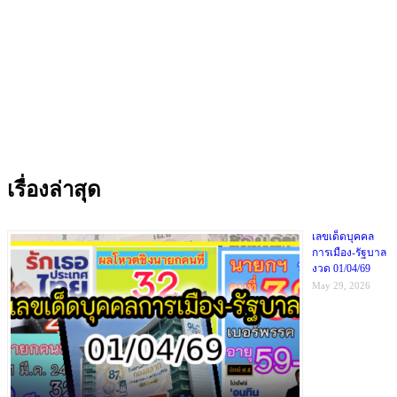
เรื่องล่าสุด
เลขเด็ดบุคคล
การเมือง-รัฐบาล
งวด 01/04/69
May 29, 2026