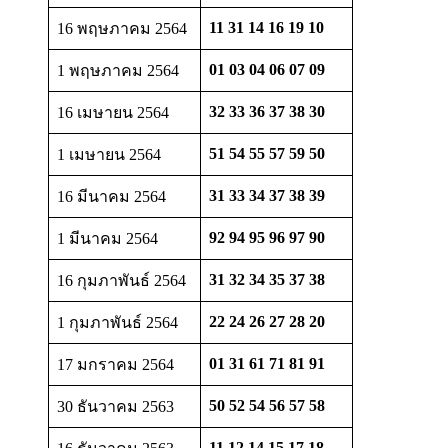
11 31 14 16 19 10
16 พฤษภาคม 2564
01 03 04 06 07 09
1 พฤษภาคม 2564
32 33 36 37 38 30
16 เมษายน 2564
51 54 55 57 59 50
1 เมษายน 2564
31 33 34 37 38 39
16 มีนาคม 2564
92 94 95 96 97 90
1 มีนาคม 2564
31 32 34 35 37 38
16 กุมภาพันธ์ 2564
22 24 26 27 28 20
1 กุมภาพันธ์ 2564
01 31 61 71 81 91
17 มกราคม 2564
50 52 54 56 57 58
30 ธันวาคม 2563
11 12 14 15 17 18