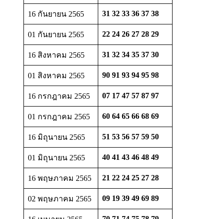
31 32 33 36 37 38
16 กันยายน 2565
22 24 26 27 28 29
01 กันยายน 2565
31 32 34 35 37 30
16 สิงหาคม 2565
90 91 93 94 95 98
01 สิงหาคม 2565
07 17 47 57 87 97
16 กรกฎาคม 2565
60 64 65 66 68 69
01 กรกฎาคม 2565
51 53 56 57 59 50
16 มิถุนายน 2565
40 41 43 46 48 49
01 มิถุนายน 2565
21 22 24 25 27 28
16 พฤษภาคม 2565
09 19 39 49 69 89
02 พฤษภาคม 2565
70 71 74 75 78 79