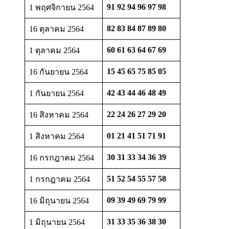
91 92 94 96 97 98
1 พฤศจิกายน 2564
82 83 84 87 89 80
16 ตุลาคม 2564
60 61 63 64 67 69
1 ตุลาคม 2564
15 45 65 75 85 05
16 กันยายน 2564
42 43 44 46 48 49
1 กันยายน 2564
22 24 26 27 29 20
16 สิงหาคม 2564
01 21 41 51 71 91
1 สิงหาคม 2564
30 31 33 34 36 39
16 กรกฎาคม 2564
51 52 54 55 57 58
1 กรกฎาคม 2564
09 39 49 69 79 99
16 มิถุนายน 2564
31 33 35 36 38 30
1 มิถุนายน 2564