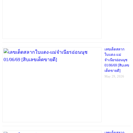
เลขเด็ดสลาก
ใบแดง-แม่
จำเนียรอ่อนนุช
01/06/69 [สิบเลข
เด็ดขายดี]
May 29, 2026
เลขเด็ดสลาก