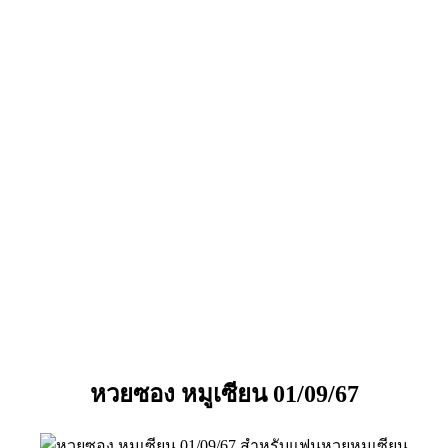
หวยซอง หมูเซียน 01/09/67