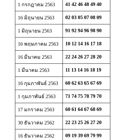
41 42 46 48 49 40
1 กรกฎาคม 2563
02 03 05 07 08 09
16 มิถุนายน 2563
91 92 94 96 98 90
1 มิถุนายน 2563
10 12 14 16 17 18
16 พฤษภาคม 2563
22 24 26 27 28 20
16 มีนาคม 2563
11 13 14 16 18 19
1 มีนาคม 2563
60 62 63 65 67 69
16 กุมภาพันธ์ 2563
71 74 75 78 79 70
1 กุมภาพันธ์ 2563
60 61 64 67 68 69
17 มกราคม 2563
22 23 25 26 27 20
30 ธันวาคม 2562
09 19 39 69 79 99
16 ธันวาคม 2562