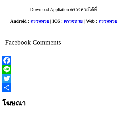
Download Appliation ตรวจหวยได้ที่
Android :
ตรวจหวย
| IOS :
ตรวจหวย
| Web :
ตรวจหวย
Facebook Comments
Facebook
Line
Twitter
Share
โฆษณา