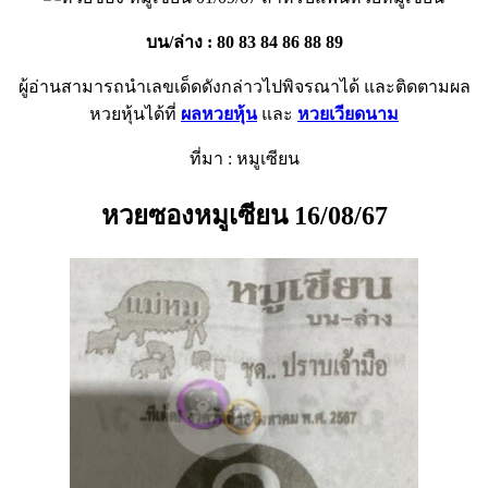
บน/ล่าง : 80 83 84 86 88 89
ผู้อ่านสามารถนำเลขเด็ดดังกล่าวไปพิจรณาได้ และติดตามผล
หวยหุ้นได้ที่
ผลหวยหุ้น
และ
หวยเวียดนาม
ที่มา : หมูเซียน
หวยซองหมูเซียน 16/08/67