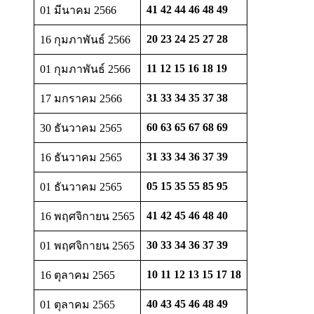
41 42 44 46 48 49
01 มีนาคม 2566
20 23 24 25 27 28
16 กุมภาพันธ์ 2566
11 12 15 16 18 19
01 กุมภาพันธ์ 2566
31 33 34 35 37 38
17 มกราคม 2566
60 63 65 67 68 69
30 ธันวาคม 2565
31 33 34 36 37 39
16 ธันวาคม 2565
05 15 35 55 85 95
01 ธันวาคม 2565
41 42 45 46 48 40
16 พฤศจิกายน 2565
30 33 34 36 37 39
01 พฤศจิกายน 2565
10
11 12 13 15 17 18
16 ตุลาคม 2565
40 43 45 46 48 49
01 ตุลาคม 2565