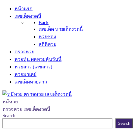
หน้าแรก
เลขเด็ดงวดนี้
Back
เลขเด็ด หวยเด็ดงวดนี้
หวยซอง
สถิติหวย
ตรวจหวย
หวยหุ้น ผลหวยหุ้นวันนี้
หวยลาว (เลขลาว)
หวยมาเลย์
เลขเด็ดหวยลาว
หมีหวย
ตรวจหวย เลขเด็ดงวดนี้
Search
Search