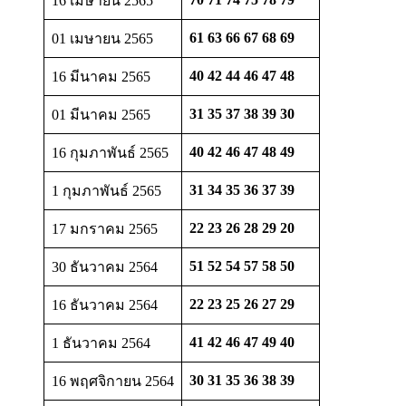
16 เมษายน 2565
61 63 66 67 68 69
01 เมษายน 2565
40 42 44 46 47 48
16 มีนาคม 2565
31 35 37 38 39 30
01 มีนาคม 2565
40 42 46 47 48 49
16 กุมภาพันธ์ 2565
31 34 35 36 37 39
1 กุมภาพันธ์ 2565
22 23 26 28 29 20
17 มกราคม 2565
51 52 54 57 58 50
30 ธันวาคม 2564
22 23 25 26 27 29
16 ธันวาคม 2564
41 42 46 47 49 40
1 ธันวาคม 2564
30 31 35 36 38 39
16 พฤศจิกายน 2564