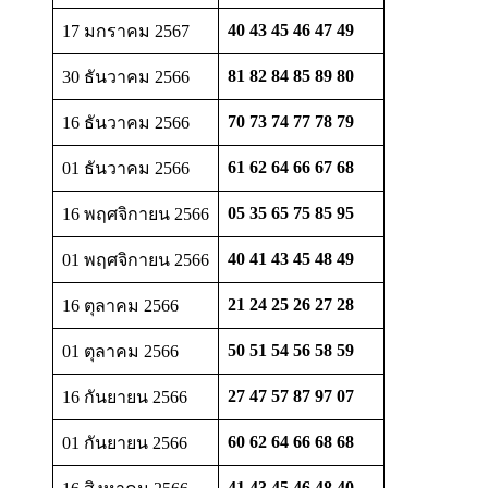
40 43 45 46 47 49
17 มกราคม 2567
81 82 84 85 89 80
30 ธันวาคม 2566
70 73 74 77 78 79
16 ธันวาคม 2566
61 62 64 66 67 68
01 ธันวาคม 2566
05 35 65 75 85 95
16 พฤศจิกายน 2566
40 41 43 45 48 49
01 พฤศจิกายน 2566
21 24 25 26 27 28
16 ตุลาคม 2566
50 51 54 56 58 59
01 ตุลาคม 2566
27 47 57 87 97 07
16 กันยายน 2566
60 62 64 66 68 68
01 กันยายน 2566
41 43 45 46 48 40