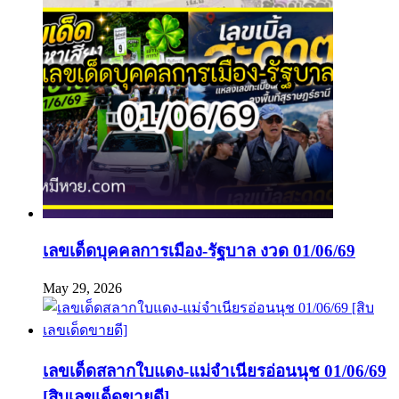
เลขเด็ดบุคคลการเมือง-รัฐบาล งวด 01/06/69
May 29, 2026
เลขเด็ดสลากใบแดง-แม่จำเนียรอ่อนนุช 01/06/69
[สิบเลขเด็ดขายดี]