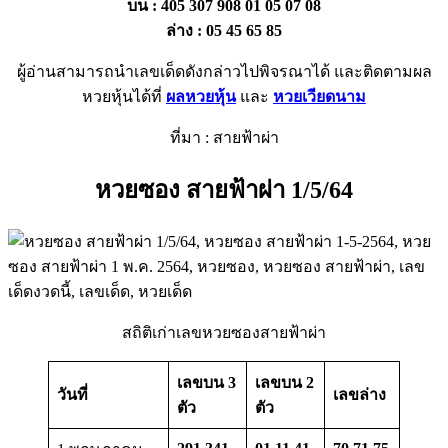
บน :
405 307 908 01 05 07 08
ล่าง :
05 45 65 85
ผู้อ่านสามารถนำเลขเด็ดดังกล่าวไปพิจรณาได้ และติดตามผล
หวยหุ้นได้ที่
ผลหวยหุ้น
และ
หวยเวียดนาม
ที่มา : สายฟ้าผ่า
หวยซอง สายฟ้าผ่า 1/5/64
สถิติเก่าเลขหวยซองสายฟ้าผ่า
เลขบน 3
เลขบน 2
วันที่
เลขล่าง
ตัว
ตัว