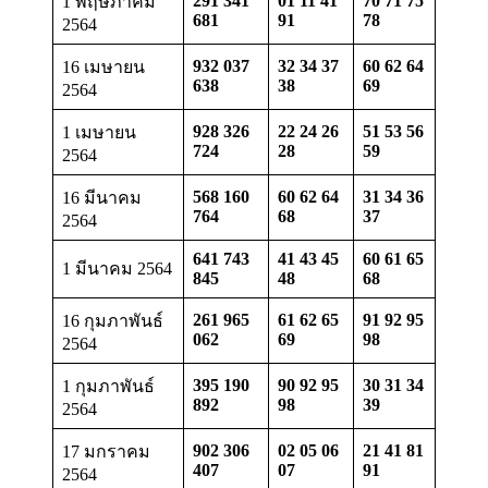
291 341
01 11 41
70 71 75
1 พฤษภาคม
681
91
78
2564
932 037
32 34 37
60 62 64
16 เมษายน
638
38
69
2564
928 326
22 24 26
51 53 56
1 เมษายน
724
28
59
2564
568 160
60 62 64
31 34 36
16 มีนาคม
764
68
37
2564
641 743
41 43 45
60 61 65
1 มีนาคม 2564
845
48
68
261 965
61 62 65
91 92 95
16 กุมภาพันธ์
062
69
98
2564
395 190
90 92 95
30 31 34
1 กุมภาพันธ์
892
98
39
2564
902 306
02 05 06
21 41 81
17 มกราคม
407
07
91
2564