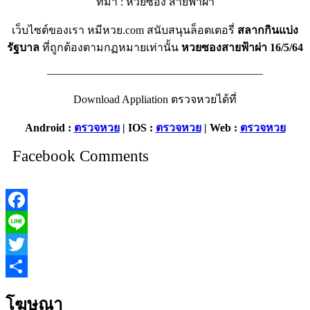
ที่มา : หวยซอง สายฟ้าผ่า
เว็บไซต์ของเรา หมีหวย.com สนับสนุนล็อตเตอรี่
สลากกินแบ่ง
รัฐบาล
ที่ถูกต้องตามกฏหมายเท่านั้น
หวยซองสายฟ้าผ่า 16/5/64
———————————————————–
Download Appliation ตรวจหวยได้ที่
Android :
ตรวจหวย
| IOS :
ตรวจหวย
| Web :
ตรวจหวย
Facebook Comments
Facebook
Line
Twitter
Share
โฆษณา