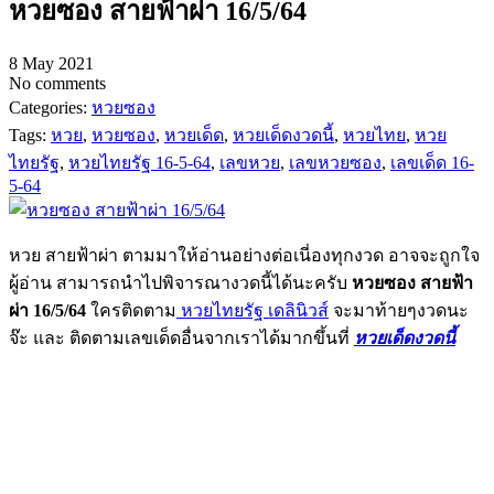
หวยซอง สายฟ้าผ่า 16/5/64
8 May 2021
No comments
Categories:
หวยซอง
Tags:
หวย
,
หวยซอง
,
หวยเด็ด
,
หวยเด็ดงวดนี้
,
หวยไทย
,
หวย
ไทยรัฐ
,
หวยไทยรัฐ 16-5-64
,
เลขหวย
,
เลขหวยซอง
,
เลขเด็ด 16-
5-64
หวย สายฟ้าผ่า ตามมาให้อ่านอย่างต่อเนี่องทุกงวด อาจจะถูกใจ
ผู้อ่าน สามารถนำไปพิจารณางวดนี้ได้นะครับ
หวยซอง สายฟ้า
ผ่า 16/5/64
ใครติดตาม
หวยไทยรัฐ เดลินิวส์
จะมาท้ายๆงวดนะ
จ๊ะ และ ติดตามเลขเด็ดอื่นจากเราได้มากขึ้นที่
หวยเด็ดงวดนี้