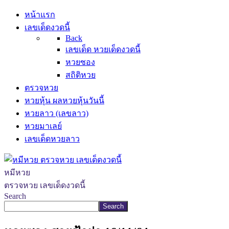
หน้าแรก
เลขเด็ดงวดนี้
Back
เลขเด็ด หวยเด็ดงวดนี้
หวยซอง
สถิติหวย
ตรวจหวย
หวยหุ้น ผลหวยหุ้นวันนี้
หวยลาว (เลขลาว)
หวยมาเลย์
เลขเด็ดหวยลาว
หมีหวย
ตรวจหวย เลขเด็ดงวดนี้
Search
Search