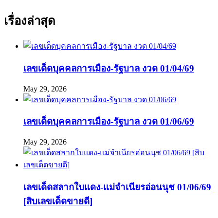
เรื่องล่าสุด
เลขเด็ดบุคคลการเมือง-รัฐบาล งวด 01/04/69
May 29, 2026
เลขเด็ดบุคคลการเมือง-รัฐบาล งวด 01/06/69
May 29, 2026
เลขเด็ดสลากใบแดง-แม่จำเนียรอ่อนนุช 01/06/69
[สิบเลขเด็ดขายดี]