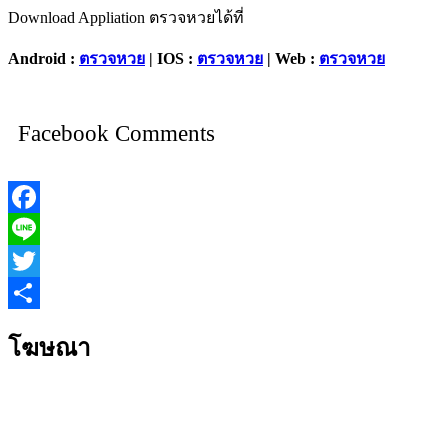
Download Appliation ตรวจหวยได้ที่
Android :
ตรวจหวย
| IOS :
ตรวจหวย
| Web :
ตรวจหวย
Facebook Comments
Facebook
Line
Twitter
Share
โฆษณา