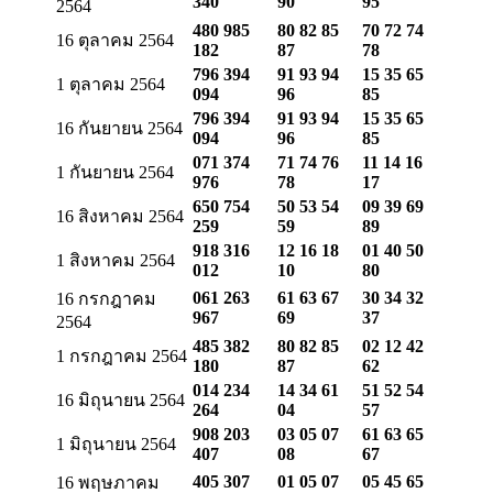
340
90
95
2564
480 985
80 82 85
70 72 74
16 ตุลาคม 2564
182
87
78
796 394
91 93 94
15 35 65
1 ตุลาคม 2564
094
96
85
796 394
91 93 94
15 35 65
16 กันยายน 2564
094
96
85
071 374
71 74 76
11 14 16
1 กันยายน 2564
976
78
17
650 754
50 53 54
09 39 69
16 สิงหาคม 2564
259
59
89
918 316
12 16 18
01 40 50
1 สิงหาคม 2564
012
10
80
061 263
61 63 67
30 34 32
16 กรกฎาคม
967
69
37
2564
485 382
80 82 85
02 12 42
1 กรกฎาคม 2564
180
87
62
014 234
14 34 61
51 52 54
16 มิถุนายน 2564
264
04
57
908 203
03 05 07
61 63 65
1 มิถุนายน 2564
407
08
67
405 307
01 05 07
05 45 65
16 พฤษภาคม