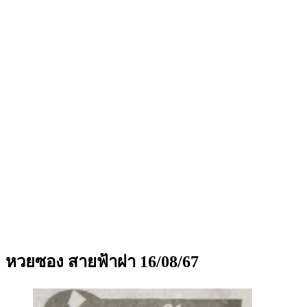
หวยซอง สายฟ้าผ่า 16/08/67