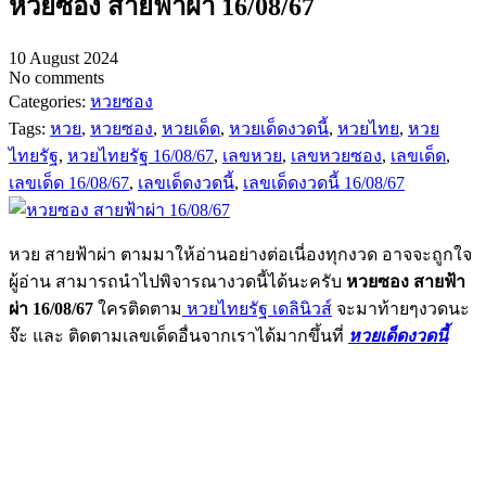
หวยซอง สายฟ้าผ่า 16/08/67
10 August 2024
No comments
Categories:
หวยซอง
Tags:
หวย
,
หวยซอง
,
หวยเด็ด
,
หวยเด็ดงวดนี้
,
หวยไทย
,
หวย
ไทยรัฐ
,
หวยไทยรัฐ 16/08/67
,
เลขหวย
,
เลขหวยซอง
,
เลขเด็ด
,
เลขเด็ด 16/08/67
,
เลขเด็ดงวดนี้
,
เลขเด็ดงวดนี้ 16/08/67
หวย สายฟ้าผ่า ตามมาให้อ่านอย่างต่อเนี่องทุกงวด อาจจะถูกใจ
ผู้อ่าน สามารถนำไปพิจารณางวดนี้ได้นะครับ
หวยซอง สายฟ้า
ผ่า 16/08/67
ใครติดตาม
หวยไทยรัฐ เดลินิวส์
จะมาท้ายๆงวดนะ
จ๊ะ และ ติดตามเลขเด็ดอื่นจากเราได้มากขึ้นที่
หวยเด็ดงวดนี้