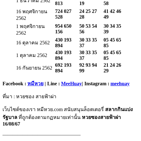
1 ธันวาคม 2562
813
19
58
724 027
24 25 27
41 42 46
16 พฤศจิกายน
528
28
49
2562
954 650
50 53 54
30 34 35
1 พฤศจิกายน
156
56
39
2562
430 193
30 33 35
05 45 65
16 ตุลาคม 2562
894
37
85
430 193
30 33 35
05 45 65
1 ตุลาคม 2562
894
37
85
692 193
92 93 94
21 24 26
16 กันยายน 2562
894
99
29
Facebook :
หมีหวย
| Line :
MeeHuay
| Instagram :
meehuay
ที่มา : หวยซอง สายฟ้าผ่า
เว็บไซต์ของเรา หมีหวย.com สนับสนุนล็อตเตอรี่
สลากกินแบ่ง
รัฐบาล
ที่ถูกต้องตามกฏหมายเท่านั้น
หวยซองสายฟ้าผ่า
16/08/67
———————————————–