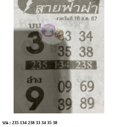
บน : 235 134 238 33 34 35 38