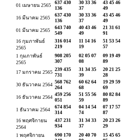
637 430
30 33 36
43 45 46
01 เมษายน 2565
136
37
49
637 430
30 33 36
43 45 46
16 มีนาคม 2565
136
37
49
643 740
40 43 46
21 31 61
01 มีนาคม 2565
549
49
91
316 014
11 14 16
51 53 54
16 กุมภาพันธ์
219
19
57
2565
908 205
02 05 07
09 19 49
1 กุมภาพันธ์
307
08
89
2565
239 435
31 34 35
20 21 25
17 มกราคม 2565
731
39
28
568 762
60 62 64
19 29 59
30 ธันวาคม 2564
264
68
69
459 256
51 55 56
80 82 84
16 ธันวาคม 2564
051
59
89
674 854
04 14 54
07 17 57
1 ธันวาคม 2564
314
74
87
437 231
31 34 33
20 23 26
16 พฤศจิกายน
934
37
29
2564
690 170
20 40 70
15 45 65
1 พฤศจิกายน