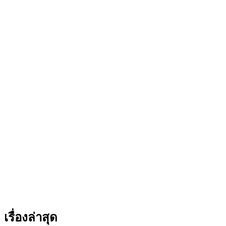
เรื่องล่าสุด