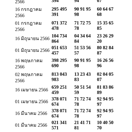
394
94
07
2566
295 495
90 91 95
60 64 67
16 กรกฎาคม
391
98
68
2566
071 372
71 72 75
15 35 65
01 กรกฎาคม
478
78
85
2566
104 734
04 34 64
23 26 29
16 มิถุนายน 2566
864
84
20
051 653
51 53 56
80 82 84
01 มิถุนายน 2566
457
57
87
398 295
90 91 95
16 26 56
16 พฤษภาคม
690
98
96
2566
813 043
13 23 43
02 04 05
02 พฤษภาคม
983
83
07
2566
659 251
50 51 54
81 83 86
16 เมษายน 2566
459
59
89
378 071
71 72 74
92 94 95
01 เมษายน 2566
674
78
97
378 071
71 72 74
92 94 95
16 มีนาคม 2566
674
78
97
021 341
21 41 71
10 40 50
01 มีนาคม 2566
571
81
70