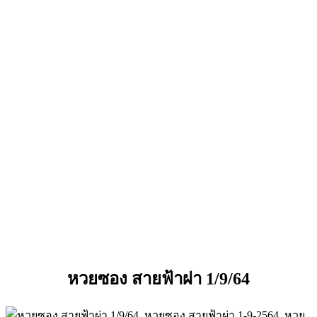
หวยซอง สายฟ้าผ่า 1/9/64