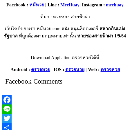
Facebook :
หมีหวย
| Line :
MeeHuay
| Instagram :
meehuay
ที่มา : หวยซอง สายฟ้าผ่า
เว็บไซต์ของเรา หมีหวย.com สนับสนุนล็อตเตอรี่
สลากกินแบ่ง
รัฐบาล
ที่ถูกต้องตามกฏหมายเท่านั้น
หวยซองสายฟ้าผ่า 1/9/64
———————————————————–
Download Appliation ตรวจหวยได้ที่
Android :
ตรวจหวย
| IOS :
ตรวจหวย
| Web :
ตรวจหวย
Facebook Comments
Facebook
Line
Twitter