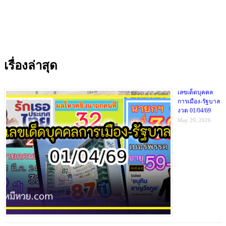
เรื่องล่าสุด
เลขเด็ดบุคคล
การเมือง-รัฐบาล
งวด 01/04/69
May 29, 2026