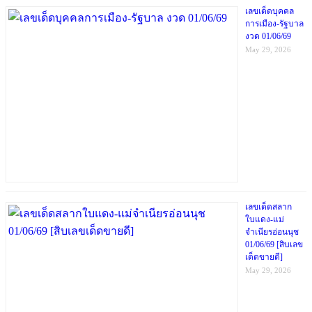
เลขเด็ดบุคคล
การเมือง-รัฐบาล
งวด 01/06/69
May 29, 2026
เลขเด็ดสลาก
ใบแดง-แม่
จำเนียรอ่อนนุช
01/06/69 [สิบเลข
เด็ดขายดี]
May 29, 2026