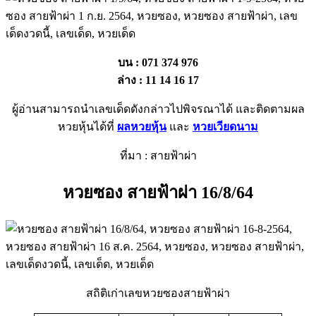
บน :
071 374 976
ล่าง :
11 14 16 17
ผู้อ่านสามารถนำเลขเด็ดดังกล่าวไปพิจรณาได้ และติดตามผล
หวยหุ้นได้ที่
ผลหวยหุ้น
และ
หวยเวียดนาม
ที่มา : สายฟ้าผ่า
หวยซอง สายฟ้าผ่า 16/8/64
สถิติเก่าเลขหวยซองสายฟ้าผ่า