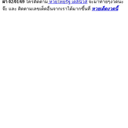
ผ่า 02/01/69
ใครติดตาม
หวยไทยรัฐ เดลินิวส์
จะมาท้ายๆงวดนะ
จ๊ะ และ ติดตามเลขเด็ดอื่นจากเราได้มากขึ้นที่
หวยเด็ดงวดนี้