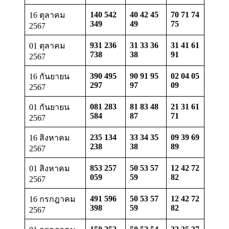
140 542
40 42 45
70 71 74
16 ตุลาคม
349
49
75
2567
931 236
31 33 36
31 41 61
01 ตุลาคม
738
38
91
2567
390 495
90 91 95
02 04 05
16 กันยายน
297
97
09
2567
081 283
81 83 48
21 31 61
01 กันยายน
584
87
71
2567
235 134
33 34 35
09 39 69
16 สิงหาคม
238
38
89
2567
853 257
50 53 57
12 42 72
01 สิงหาคม
059
59
82
2567
491 596
50 53 57
12 42 72
16 กรกฎาคม
398
59
82
2567