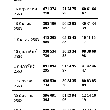
671 374
71 74 75
60 61 64
16 พฤษภาคม
278
78
67
2563
395 190
90 92 95
30 31 34
16 มีนาคม
892
98
39
2563
415 205
05 15 45
10 11 16
1 มีนาคม 2563
985
85
17
938 534
30 33 34
08 38 68
16 กุมภาพันธ์
730
38
98
2563
091 894
91 94 95
41 42 46
1 กุมภาพันธ์
295
97
47
2563
938 530
30 34 35
80 83 85
17 มกราคม
734
38
89
2563
596 091
91 93 94
12 14 16
30 ธันวาคม
394
96
19
2562