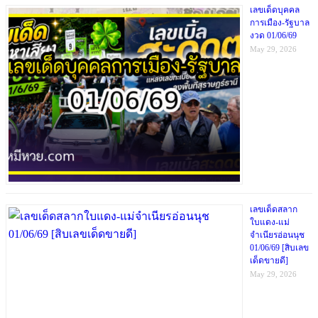
เลขเด็ดบุคคล
การเมือง-รัฐบาล
งวด 01/06/69
May 29, 2026
เลขเด็ดสลาก
ใบแดง-แม่
จำเนียรอ่อนนุช
01/06/69 [สิบเลข
เด็ดขายดี]
May 29, 2026