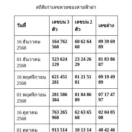
สถิติเก่าเลขหวยซองสายฟ้าผ่า
เลขบน 3
เลขบน 2
วันที่
เลขล่าง
ตัว
ตัว
164 762
60 62 64
09 39 69
16 ธันวาคม
568
68
89
2568
523 624
23 24 26
81 83 86
01 ธันวาคม
129
29
87
2568
621 451
01 21 51
09 19 49
16 พฤศจิกายน
281
81
89
2568
281 586
81 84 86
07 17 47
01 พฤศจิกายน
384
89
97
2568
763 265
62 63 65
02 04 05
16 ตุลาคม
968
68
08
2568
913 514
10 13 14
40 42 46
01 ตุลาคม