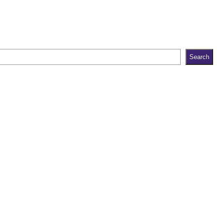
Search