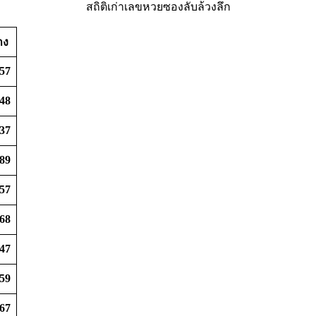
สถิติเก่าเลขหวยซองลับล้วงลึก
าง
 57
 48
 37
 89
 57
 68
 47
 59
 67