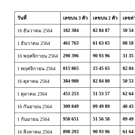
วันที่
เลขบน 3 ตัว
เลขบน 2 ตัว
เลขล่
182 384
82 84 87
50 54
16 ธันวาคม 2564
461 763
61 63 65
08 18
1 ธันวาคม 2564
290 396
90 93 96
31 35
16 พฤศจิกายน 2564
015 865
15 45 65
82 84
1 พฤศจิกายน 2564
384 980
82 84 80
50 53
16 ตุลาคม 2564
451 253
51 53 57
62 64
1 ตุลาคม 2564
309 849
09 49 89
40 43
16 กันยายน 2564
958 651
51 56 58
09 49
1 กันยายน 2564
890 293
90 93 96
61 64
16 สิงหาคม 2564