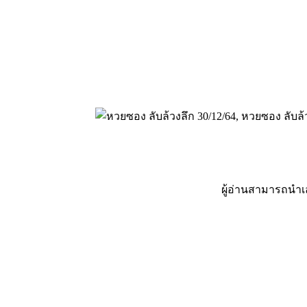
ผู้อ่านสามารถนำเ