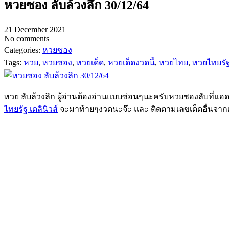
หวยซอง ลับล้วงลึก 30/12/64
21 December 2021
No comments
Categories:
หวยซอง
Tags:
หวย
,
หวยซอง
,
หวยเด็ด
,
หวยเด็ดงวดนี้
,
หวยไทย
,
หวยไทยรั
หวย ลับล้วงลึก ผู้อ่านต้องอ่านแบบซ่อนๆนะครับหวยซองลับที่
ไทยรัฐ เดลินิวส์
จะมาท้ายๆงวดนะจ๊ะ และ ติดตามเลขเด็ดอื่นจากเร