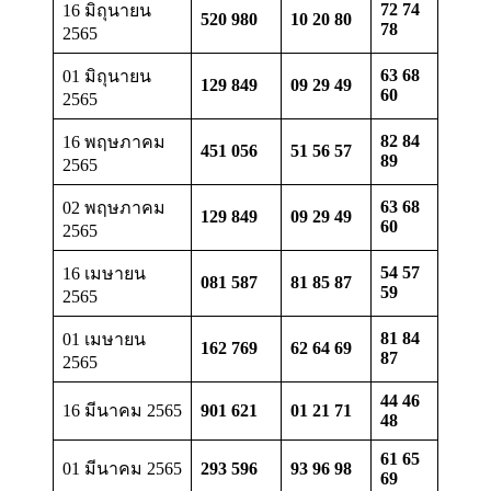
72 74
16 มิถุนายน
520 980
10 20 80
78
2565
63 68
01 มิถุนายน
129 849
09 29 49
60
2565
82 84
16 พฤษภาคม
451 056
51 56 57
89
2565
63 68
02 พฤษภาคม
129 849
09 29 49
60
2565
54 57
16 เมษายน
081 587
81 85 87
59
2565
81 84
01 เมษายน
162 769
62 64 69
87
2565
44 46
16 มีนาคม 2565
901 621
01 21 71
48
61 65
01 มีนาคม 2565
293 596
93 96 98
69