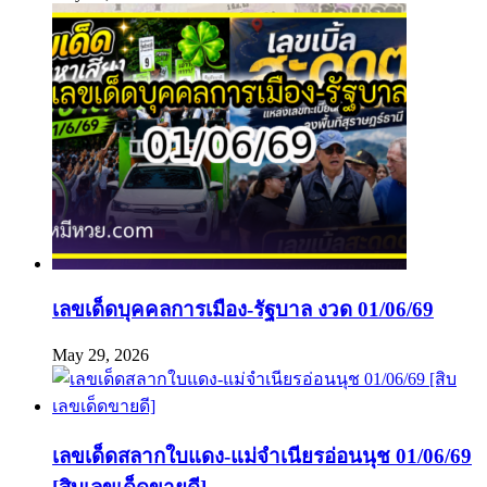
เลขเด็ดบุคคลการเมือง-รัฐบาล งวด 01/06/69
May 29, 2026
เลขเด็ดสลากใบแดง-แม่จำเนียรอ่อนนุช 01/06/69