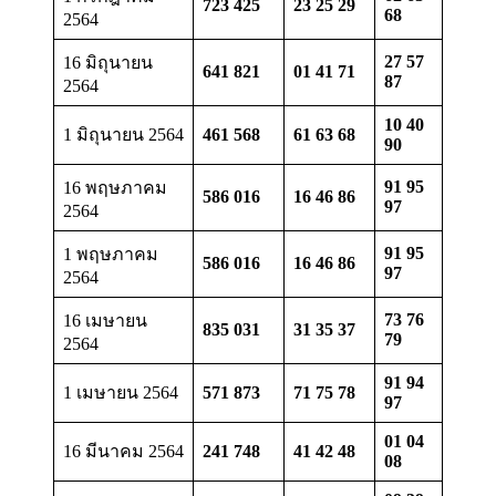
723 425
23 25 29
68
2564
27 57
16 มิถุนายน
641 821
01 41 71
87
2564
10 40
1 มิถุนายน 2564
461 568
61 63 68
90
91 95
16 พฤษภาคม
586 016
16 46 86
97
2564
91 95
1 พฤษภาคม
586 016
16 46 86
97
2564
73 76
16 เมษายน
835 031
31 35 37
79
2564
91 94
1 เมษายน 2564
571 873
71 75 78
97
01 04
16 มีนาคม 2564
241 748
41 42 48
08