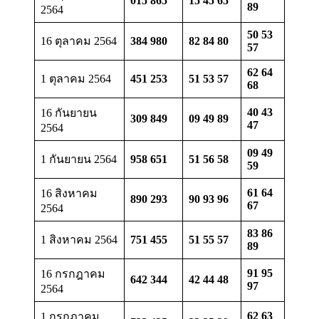
015 865
15 45 65
89
2564
50 53
16 ตุลาคม 2564
384 980
82 84 80
57
62 64
1 ตุลาคม 2564
451 253
51 53 57
68
40 43
16 กันยายน
309 849
09 49 89
47
2564
09 49
1 กันยายน 2564
958 651
51 56 58
59
61 64
16 สิงหาคม
890 293
90 93 96
67
2564
83 86
1 สิงหาคม 2564
751 455
51 55 57
89
91 95
16 กรกฎาคม
642 344
42 44 48
97
2564
62 63
1 กรกฎาคม