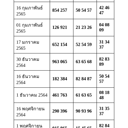
42 46
16 กุมภาพันธ์
854 257
50 54 57
47
2565
04 08
01 กุมภาพันธ์
126 921
21 23 26
09
2565
31 34
17 มกราคม
652 154
52 54 59
37
2565
82 83
30 ธันวาคม
963 065
63 65 68
89
2564
50 54
16 ธันวาคม
182 384
82 84 87
57
2564
08 18
1 ธันวาคม 2564
461 763
61 63 65
48
31 35
16 พฤศจิกายน
290 396
90 93 96
37
2564
82 84
1 พฤศจิกายน