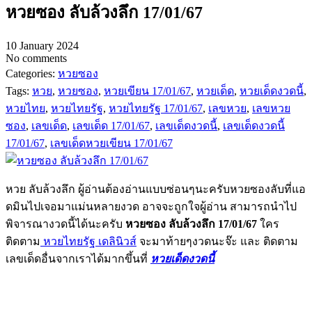
หวยซอง ลับล้วงลึก 17/01/67
10 January 2024
No comments
Categories:
หวยซอง
Tags:
หวย
,
หวยซอง
,
หวยเขียน 17/01/67
,
หวยเด็ด
,
หวยเด็ดงวดนี้
,
หวยไทย
,
หวยไทยรัฐ
,
หวยไทยรัฐ 17/01/67
,
เลขหวย
,
เลขหวย
ซอง
,
เลขเด็ด
,
เลขเด็ด 17/01/67
,
เลขเด็ดงวดนี้
,
เลขเด็ดงวดนี้
17/01/67
,
เลขเด็ดหวยเขียน 17/01/67
หวย ลับล้วงลึก ผู้อ่านต้องอ่านแบบซ่อนๆนะครับหวยซองลับที่แอ
ดมินไปเจอมาแม่นหลายงวด อาจจะถูกใจผู้อ่าน สามารถนำไป
พิจารณางวดนี้ได้นะครับ
หวยซอง ลับล้วงลึก 17/01/67
ใคร
ติดตาม
หวยไทยรัฐ เดลินิวส์
จะมาท้ายๆงวดนะจ๊ะ และ ติดตาม
เลขเด็ดอื่นจากเราได้มากขึ้นที่
หวยเด็ดงวดนี้