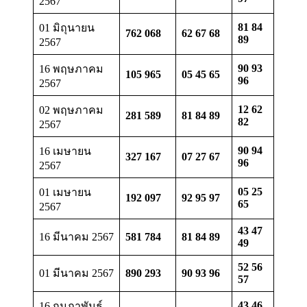
2567
81 84
01 มิถุนายน
762 068
62 67 68
89
2567
90 93
16 พฤษภาคม
105 965
05 45 65
96
2567
12 62
02 พฤษภาคม
281 589
81 84 89
82
2567
90 94
16 เมษายน
327 167
07 27 67
96
2567
05 25
01 เมษายน
192 097
92 95 97
65
2567
43 47
16 มีนาคม 2567
581 784
81 84 89
49
52 56
01 มีนาคม 2567
890 293
90 93 96
57
43 46
16 กุมภาพันธ์