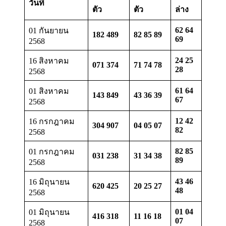
วันที่
ตัว
ตัว
ล่าง
62 64
01 กันยายน
182 489
82 85 89
69
2568
24 25
16 สิงหาคม
071 374
71 74 78
28
2568
61 64
01 สิงหาคม
143 849
43 36 39
67
2568
12 42
16 กรกฎาคม
304 907
04 05 07
82
2568
82 85
01 กรกฎาคม
031 238
31 34 38
89
2568
43 46
16 มิถุนายน
620 425
20 25 27
48
2568
01 04
01 มิถุนายน
416 318
11 16 18
07
2568