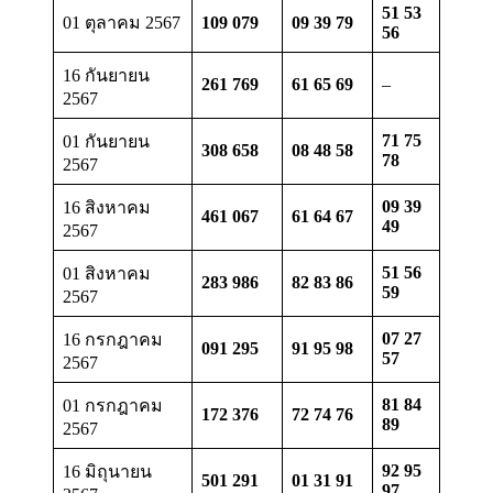
51 53
01 ตุลาคม 2567
109 079
09 39 79
56
16 กันยายน
261 769
61 65 69
–
2567
71 75
01 กันยายน
308 658
08 48 58
78
2567
09 39
16 สิงหาคม
461 067
61 64 67
49
2567
51 56
01 สิงหาคม
283 986
82 83 86
59
2567
07 27
16 กรกฎาคม
091 295
91 95 98
57
2567
81 84
01 กรกฎาคม
172 376
72 74 76
89
2567
92 95
16 มิถุนายน
501 291
01 31 91
97