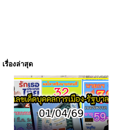
เรื่องล่าสุด