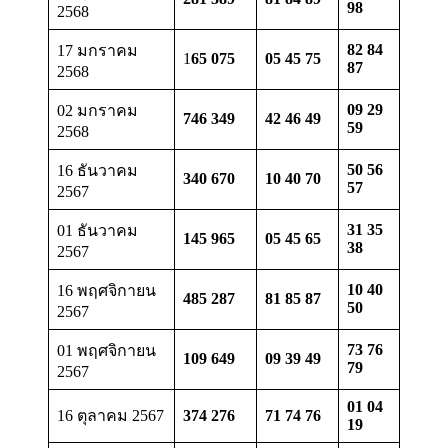
98
2568
82 84
17 มกราคม
1
65 075
05 45 75
87
2568
09 29
02 มกราคม
746 349
42 46 49
59
2568
50 56
16 ธันวาคม
340 670
10 40 70
57
2567
31 35
01 ธันวาคม
145 965
05 45 65
38
2567
10 40
16 พฤศจิกายน
485 287
81 85 87
50
2567
73 76
01 พฤศจิกายน
109 649
09 39 49
79
2567
01 04
16 ตุลาคม 2567
374 276
71 74 76
19