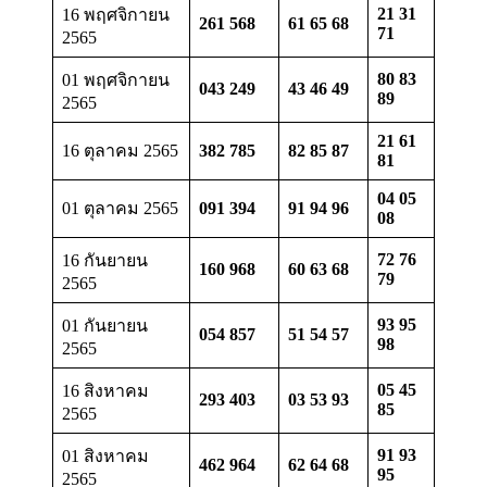
21 31
16 พฤศจิกายน
261 568
61 65 68
71
2565
80 83
01 พฤศจิกายน
043 249
43 46 49
89
2565
21 61
16 ตุลาคม 2565
382 785
82 85 87
81
04 05
01 ตุลาคม 2565
091 394
91 94 96
08
72 76
16 กันยายน
160 968
60 63 68
79
2565
93 95
01 กันยายน
054 857
51 54 57
98
2565
05 45
16 สิงหาคม
293 403
03 53 93
85
2565
91 93
01 สิงหาคม
462 964
62 64 68
95
2565