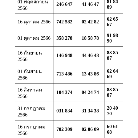
81 84
01 พฤศจิกายน
246 647
41 46 47
89
2566
62 65
16 ตุลาคม 2566
742 582
02 42 82
67
91 98
01 ตุลาคม 2566
358 278
18 58 78
90
83 85
16 กันยายน
146 948
44 46 48
87
2566
62 64
01 กันยายน
713 486
13 43 86
69
2566
83 85
16 สิงหาคม
104 374
04 24 74
87
2566
20 40
31 กรกฎาคม
031 834
31 34 38
70
2566
60 61
16 กรกฎาคม
702 309
02 06 09
68
2566