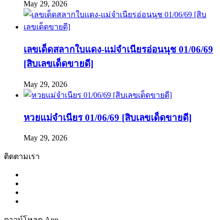
May 29, 2026
เลขเด็ดสลากใบแดง-แม่จำเนียรอ่อนนุช 01/06/69
[สิบเลขเด็ดขายดี]
May 29, 2026
หวยแม่จำเนียร 01/06/69 [สิบเลขเด็ดขายดี]
May 29, 2026
ติดตามเรา
ดาวน์โหลด App