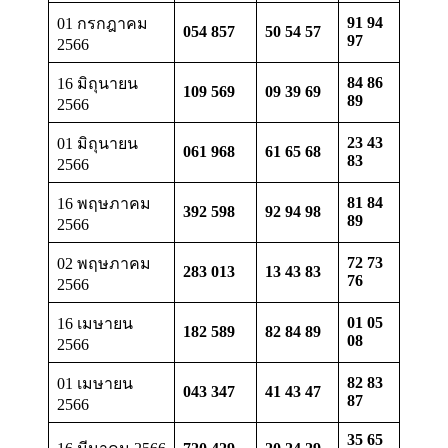
91 94
01 กรกฎาคม
054 857
50 54 57
97
2566
84 86
16 มิถุนายน
109 569
09 39 69
89
2566
23 43
01 มิถุนายน
061 968
61 65 68
83
2566
81 84
16 พฤษภาคม
392 598
92 94 98
89
2566
72 73
02 พฤษภาคม
283 013
13 43 83
76
2566
01 05
16 เมษายน
182 589
82 84 89
08
2566
82 83
01 เมษายน
043 347
41 43 47
87
2566
35 65