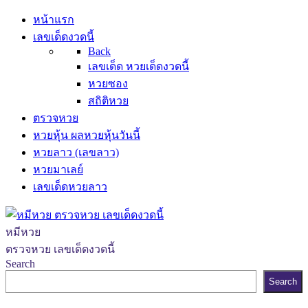
หน้าแรก
เลขเด็ดงวดนี้
Back
เลขเด็ด หวยเด็ดงวดนี้
หวยซอง
สถิติหวย
ตรวจหวย
หวยหุ้น ผลหวยหุ้นวันนี้
หวยลาว (เลขลาว)
หวยมาเลย์
เลขเด็ดหวยลาว
หมีหวย
ตรวจหวย เลขเด็ดงวดนี้
Search
Search