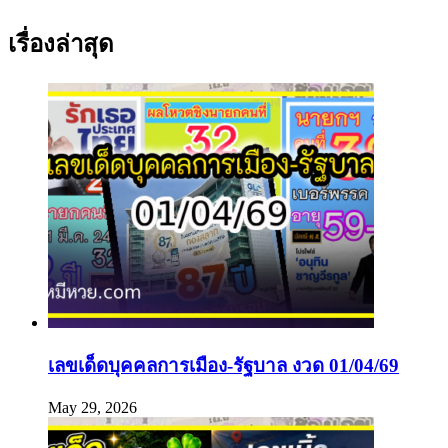
เรื่องล่าสุด
เลขเด็ดบุคคลการเมือง-รัฐบาล งวด 01/04/69
May 29, 2026