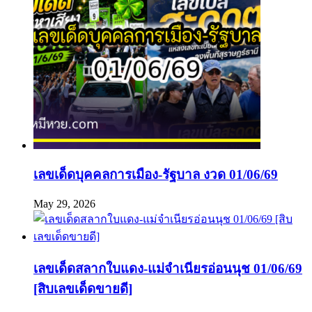
เลขเด็ดบุคคลการเมือง-รัฐบาล งวด 01/06/69
May 29, 2026
เลขเด็ดสลากใบแดง-แม่จำเนียรอ่อนนุช 01/06/69
[สิบเลขเด็ดขายดี]