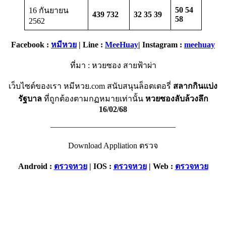
50 54
16 กันยายน
439 732
32 35 39
58
2562
Facebook :
หมีหวย
| Line :
MeeHuay
| Instagram :
meehuay
ที่มา : หวยซอง สายฟ้าผ่า
เว็บไซต์ของเรา หมีหวย.com สนับสนุนล็อตเตอรี่
สลากกินแบ่ง
รัฐบาล
ที่ถูกต้องตามกฏหมายเท่านั้น
หวยซองลับล้วงลึก
16/02/68
———————————————–
Download Appliation ตรวจ
Android :
ตรวจหวย
| IOS :
ตรวจหวย
| Web :
ตรวจหวย