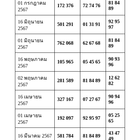
81 84
01 กรกฎาคม
172 376
72 74 76
89
2567
92 95
16 มิถุนายน
501 291
01 31 91
97
2567
81 84
01 มิถุนายน
762 068
62 67 68
89
2567
90 93
16 พฤษภาคม
105 965
05 45 65
96
2567
12 62
02 พฤษภาคม
281 589
81 84 89
82
2567
90 94
16 เมษายน
327 167
07 27 67
96
2567
05 25
01 เมษายน
192 097
92 95 97
65
2567
43 47
16 มีนาคม 2567
581 784
81 84 89
49