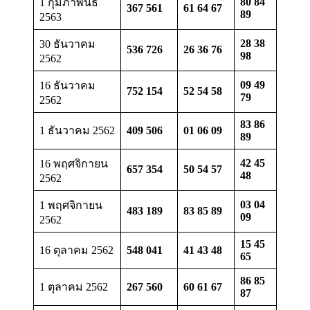
80 84
1 กุมภาพันธ์
367 561
61 64 67
89
2563
28 38
30 ธันวาคม
536 726
26 36 76
98
2562
09 49
16 ธันวาคม
752 154
52 54 58
79
2562
83 86
1 ธันวาคม 2562
409 506
01 06 09
89
42 45
16 พฤศจิกายน
657 354
50 54 57
48
2562
03 04
1 พฤศจิกายน
483 189
83 85 89
09
2562
15 45
16 ตุลาคม 2562
548 041
41 43 48
65
86 85
1 ตุลาคม 2562
267 560
60 61 67
87