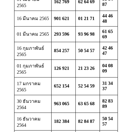
162 769
62 64 69
87
2565
44 46
16 มีนาคม 2565
901 621
01 21 71
48
61 65
01 มีนาคม 2565
293 596
93 96 98
69
42 46
16 กุมภาพันธ์
854 257
50 54 57
47
2565
04 08
01 กุมภาพันธ์
126 921
21 23 26
09
2565
31 34
17 มกราคม
652 154
52 54 59
37
2565
82 83
30 ธันวาคม
963 065
63 65 68
89
2564
50 54
16 ธันวาคม
182 384
82 84 87
57
2564