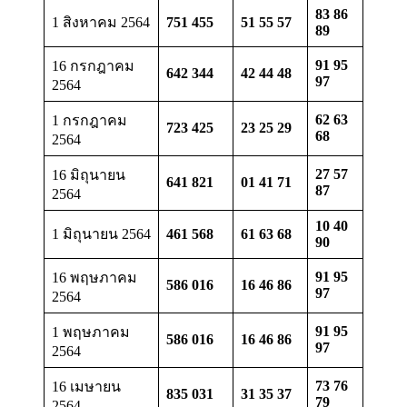
83 86
1 สิงหาคม 2564
751 455
51 55 57
89
91 95
16 กรกฎาคม
642 344
42 44 48
97
2564
62 63
1 กรกฎาคม
723 425
23 25 29
68
2564
27 57
16 มิถุนายน
641 821
01 41 71
87
2564
10 40
1 มิถุนายน 2564
461 568
61 63 68
90
91 95
16 พฤษภาคม
586 016
16 46 86
97
2564
91 95
1 พฤษภาคม
586 016
16 46 86
97
2564
73 76
16 เมษายน
835 031
31 35 37
79
2564