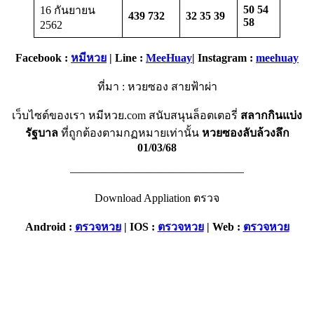
50 54
16 กันยายน
439 732
32 35 39
58
2562
Facebook :
หมีหวย
| Line :
MeeHuay
| Instagram :
meehuay
ที่มา : หวยซอง สายฟ้าผ่า
เว็บไซต์ของเรา หมีหวย.com สนับสนุนล็อตเตอรี่
สลากกินแบ่ง
รัฐบาล
ที่ถูกต้องตามกฏหมายเท่านั้น
หวยซองลับล้วงลึก
01/03/68
———————————————–
Download Appliation ตรวจ
Android :
ตรวจหวย
| IOS :
ตรวจหวย
| Web :
ตรวจหวย