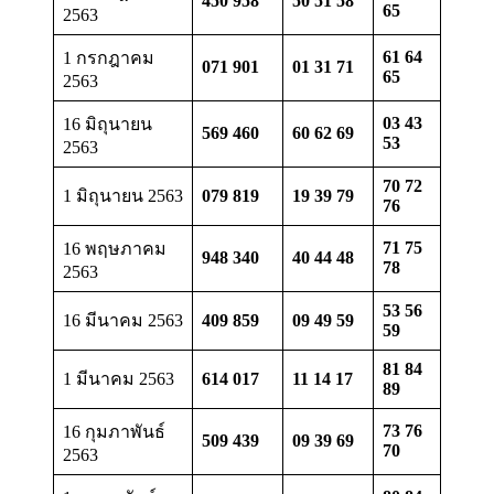
450 958
50 51 58
65
2563
61 64
1 กรกฎาคม
071 901
01 31 71
65
2563
03 43
16 มิถุนายน
569 460
60 62 69
53
2563
70 72
1 มิถุนายน 2563
079 819
19 39 79
76
71 75
16 พฤษภาคม
948 340
40 44 48
78
2563
53 56
16 มีนาคม 2563
409 859
09 49 59
59
81 84
1 มีนาคม 2563
614 017
11 14 17
89
73 76
16 กุมภาพันธ์
509 439
09 39 69
70
2563