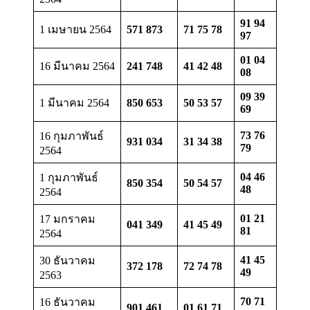
91 94
1 เมษายน 2564
571 873
71 75 78
97
01 04
16 มีนาคม 2564
241 748
41 42 48
08
09 39
1 มีนาคม 2564
850 653
50 53 57
69
73 76
16 กุมภาพันธ์
931 034
31 34 38
79
2564
04 46
1 กุมภาพันธ์
850 354
50 54 57
48
2564
01 21
17 มกราคม
041 349
41 45 49
81
2564
41 45
30 ธันวาคม
372 178
72 74 78
49
2563
70 71
16 ธันวาคม
901 461
01 61 71