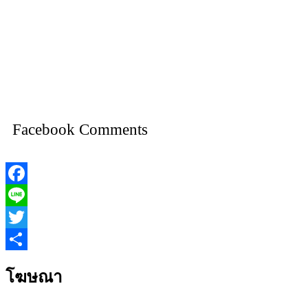
Facebook Comments
Facebook
Line
Twitter
Share
โฆษณา