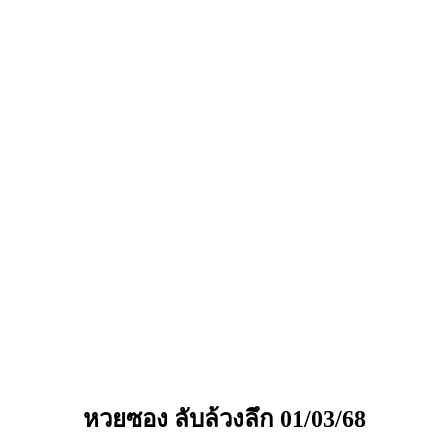
หวยซอง ลับล้วงลึก 01/03/68