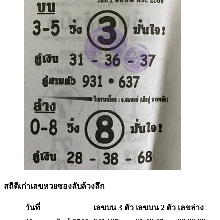
สถิติเก่าเลขหวยซองลับล้วงลึก
วันที่
เลขบน 3 ตัว
เลขบน 2 ตัว
เลขล่าง