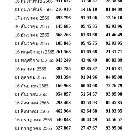
931 637
31 36 37
28 38 68
16 กุมภาพันธ์ 2566
216 910
14 16 10
81 84 89
01 กุมภาพันธ์ 2566
893 796
91 93 96
13 16 10
17 มกราคม 2566
145 685
05 45 85
92 93 96
30 ธันวาคม 2565
568 263
61 63 68
41 46 49
16 ธันวาคม 2565
105 845
05 45 75
92 93 95
01 ธันวาคม 2565
261 568
61 65 68
21 31 71
16 พฤศจิกายน 2565
043 249
43 46 49
80 83 89
01 พฤศจิกายน 2565
382 785
82 85 87
21 61 81
16 ตุลาคม 2565
091 394
91 94 96
04 05 08
01 ตุลาคม 2565
160 968
60 63 68
72 76 79
16 กันยายน 2565
054 857
51 54 57
93 95 98
01 กันยายน 2565
293 403
03 53 93
05 45 85
16 สิงหาคม 2565
462 964
62 64 68
91 93 95
01 สิงหาคม 2565
540 843
40 43 49
54 56 57
16 กรกฎาคม 2565
327 867
27 47 67
93 95 96
01 กรกฎาคม 2565