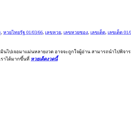
ฐ
,
หวยไทยรัฐ 01/03/66
,
เลขหวย
,
เลขหวยซอง
,
เลขเด็ด
,
เลขเด็ด 01/
แอดมินไปเจอมาแม่นหลายงวด อาจจะถูกใจผู้อ่าน สามารถนำไปพิจา
าได้มากขึ้นที่
หวยเด็ดงวดนี้