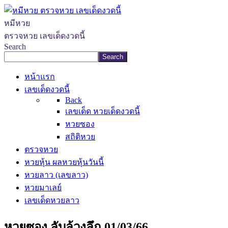
หมีหวย
ตรวจหวย เลขเด็ดงวดนี้
Search
Search
หน้าแรก
เลขเด็ดงวดนี้
Back
เลขเด็ด หวยเด็ดงวดนี้
หวยซอง
สถิติหวย
ตรวจหวย
หวยหุ้น ผลหวยหุ้นวันนี้
หวยลาว (เลขลาว)
หวยมาเลย์
เลขเด็ดหวยลาว
หวยซอง ลับล้วงลึก 01/03/66