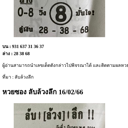
บน : 931 637 31 36 37
ล่าง : 28 38 68
ผู้อ่านสามารถนำเลขเด็ดดังกล่าวไปพิจรณาได้ และติดตามผลหวยหุ
ที่มา : ลับล้วงลึก
หวยซอง ลับล้วงลึก 16/02/66