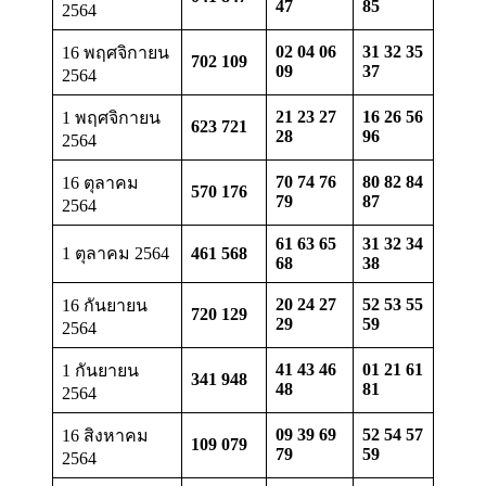
47
85
2564
02 04 06
31 32 35
16 พฤศจิกายน
702 109
09
37
2564
21 23 27
16 26 56
1 พฤศจิกายน
623 721
28
96
2564
70 74 76
80 82 84
16 ตุลาคม
570 176
79
87
2564
61 63 65
31 32 34
1 ตุลาคม 2564
461 568
68
38
20 24 27
52 53 55
16 กันยายน
720 129
29
59
2564
41 43 46
01 21 61
1 กันยายน
341 948
48
81
2564
09 39 69
52 54 57
16 สิงหาคม
109 079
79
59
2564