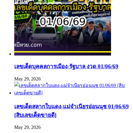
เลขเด็ดบุคคลการเมือง-รัฐบาล งวด 01/06/69
May 29, 2026
เลขเด็ดสลากใบแดง-แม่จำเนียรอ่อนนุช 01/06/69
[สิบเลขเด็ดขายดี]
May 29, 2026