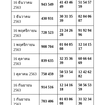
41 43 46
51 54 57
16 ธันวาคม
943 549
49
59
2563
30 31 35
02 04 06
1 ธันวาคม
430 931
39
07
2563
23 24 26
91 92 94
16 พฤศจิกายน
728 523
28
96
2563
01 04 05
12 14 15
1 พฤศจิกายน
908 704
08
17
2563
32 35 36
60 66 64
16 ตุลาคม
839 635
39
69
2563
50 53 54
12 42 62
1 ตุลาคม 2563
750 459
59
82
12 14 16
50 56 53
16 กันยายน
914 516
18
59
2563
01 03 06
31 32 34
1 กันยายน
703 406
08
36
2563