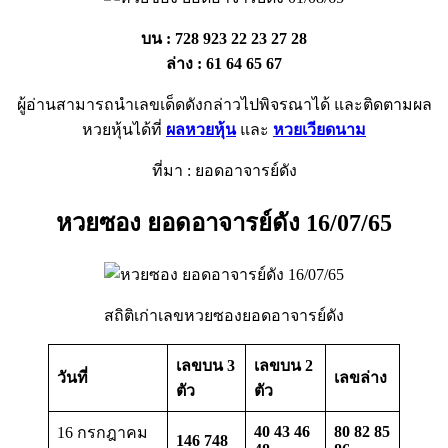
บน : 728 923 22 23 27 28
ล่าง : 61 64 65 67
ผู้อ่านสามารถนำเลขเด็ดดังกล่าวไปพิจรณาได้ และติดตามผล
หวยหุ้นได้ที่
ผลหวยหุ้น
และ
หวยเวียดนาม
ที่มา : ยอดอาจารย์ดัง
หวยซอง ยอดอาจารย์ดัง 16/07/65
สถิติเก่าเลขหวยซองยอดอาจารย์ดัง
เลขบน 3
เลขบน 2
วันที่
เลขล่าง
ตัว
ตัว
40 43 46
80 82 85
16 กรกฎาคม
146 748