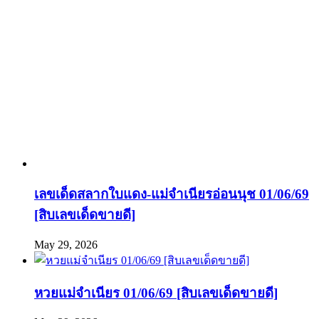
เลขเด็ดสลากใบแดง-แม่จำเนียรอ่อนนุช 01/06/69
[สิบเลขเด็ดขายดี]
May 29, 2026
หวยแม่จำเนียร 01/06/69 [สิบเลขเด็ดขายดี]