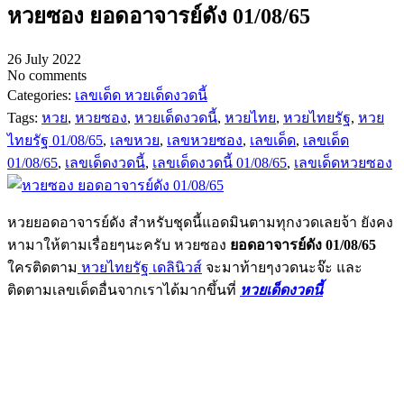
หวยซอง ยอดอาจารย์ดัง 01/08/65
26 July 2022
No comments
Categories:
เลขเด็ด หวยเด็ดงวดนี้
Tags:
หวย
,
หวยซอง
,
หวยเด็ดงวดนี้
,
หวยไทย
,
หวยไทยรัฐ
,
หวย
ไทยรัฐ 01/08/65
,
เลขหวย
,
เลขหวยซอง
,
เลขเด็ด
,
เลขเด็ด
01/08/65
,
เลขเด็ดงวดนี้
,
เลขเด็ดงวดนี้ 01/08/65
,
เลขเด็ดหวยซอง
หวยยอดอาจารย์ดัง สำหรับชุดนี้แอดมินตามทุกงวดเลยจ้า ยังคง
หามาให้ตามเรื่อยๆนะครับ หวยซอง
ยอดอาจารย์ดัง 01/08/65
ใครติดตาม
หวยไทยรัฐ เดลินิวส์
จะมาท้ายๆงวดนะจ๊ะ และ
ติดตามเลขเด็ดอื่นจากเราได้มากขึ้นที่
หวยเด็ดงวดนี้