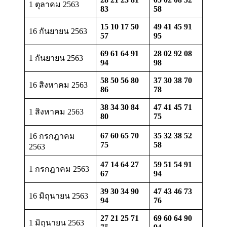
1 ตุลาคม 2563
83
58
15 10 17 50
49 41 45 91
16 กันยายน 2563
57
95
69 61 64 91
28 02 92 08
1 กันยายน 2563
94
98
58 50 56 80
37 30 38 70
16 สิงหาคม 2563
86
78
38 34 30 84
47 41 45 71
1 สิงหาคม 2563
80
75
67 60 65 70
35 32 38 52
16 กรกฎาคม
75
58
2563
47 14 64 27
59 51 54 91
1 กรกฎาคม 2563
67
94
39 30 34 90
47 43 46 73
16 มิถุนายน 2563
94
76
27 21 25 71
69 60 64 90
1 มิถุนายน 2563