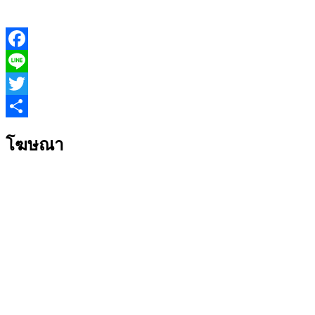
Facebook
Line
Twitter
Share
โฆษณา