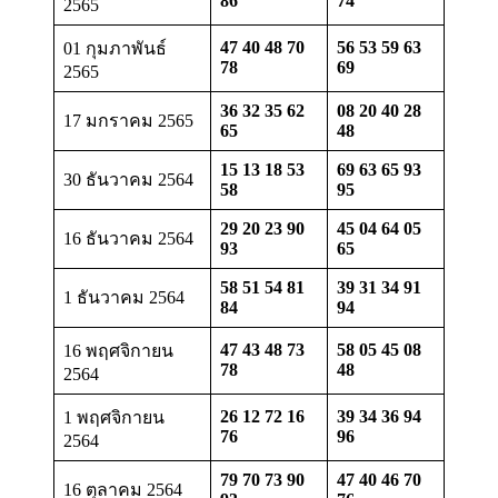
86
74
2565
47 40 48 70
56 53 59 63
01 กุมภาพันธ์
78
69
2565
36 32 35 62
08 20 40 28
17 มกราคม 2565
65
48
15 13 18 53
69 63 65 93
30 ธันวาคม 2564
58
95
29 20 23 90
45 04 64 05
16 ธันวาคม 2564
93
65
58 51 54 81
39 31 34 91
1 ธันวาคม 2564
84
94
47 43 48 73
58 05 45 08
16 พฤศจิกายน
78
48
2564
26 12 72 16
39 34 36 94
1 พฤศจิกายน
76
96
2564
79 70 73 90
47 40 46 70
16 ตุลาคม 2564