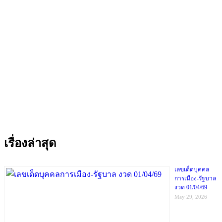
เรื่องล่าสุด
เลขเด็ดบุคคล
การเมือง-รัฐบาล
งวด 01/04/69
May 29, 2026