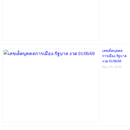
เลขเด็ดบุคคล
การเมือง-รัฐบาล
งวด 01/06/69
May 29, 2026