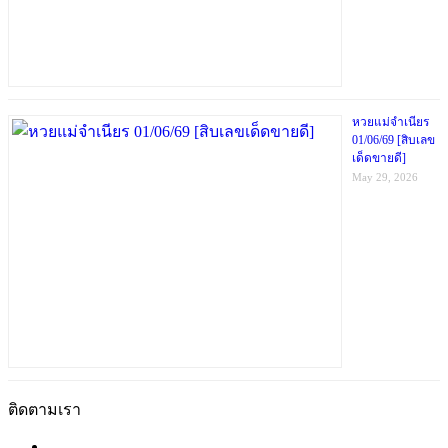
หวยแม่จำเนียร
01/06/69 [สิบเลข
เด็ดขายดี]
May 29, 2026
ติดตามเรา