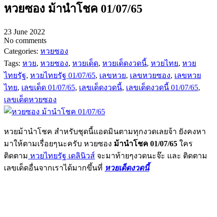
หวยซอง ม้านำโชค 01/07/65
23 June 2022
No comments
Categories:
หวยซอง
Tags:
หวย
,
หวยซอง
,
หวยเด็ด
,
หวยเด็ดงวดนี้
,
หวยไทย
,
หวย
ไทยรัฐ
,
หวยไทยรัฐ 01/07/65
,
เลขหวย
,
เลขหวยซอง
,
เลขหวย
ไทย
,
เลขเด็ด 01/07/65
,
เลขเด็ดงวดนี้
,
เลขเด็ดงวดนี้ 01/07/65
,
เลขเด็ดหวยซอง
หวยม้านำโชค สำหรับชุดนี้แอดมินตามทุกงวดเลยจ้า ยังคงหา
มาให้ตามเรื่อยๆนะครับ หวยซอง
ม้านำโชค 01/07/65
ใคร
ติดตาม
หวยไทยรัฐ เดลินิวส์
จะมาท้ายๆงวดนะจ๊ะ และ ติดตาม
เลขเด็ดอื่นจากเราได้มากขึ้นที่
หวยเด็ดงวดนี้