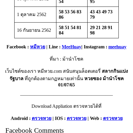
54
95
58 53 56 83
43 43 49 73
1 ตุลาคม 2562
86
79
58 51 54 81
29 21 28 91
16 กันยายน 2562
84
98
Facebook :
หมีหวย
| Line :
MeeHuay
| Instagram :
meehuay
ที่มา : ม้านำโชค
เว็บไซต์ของเรา หมีหวย.com สนับสนุนล็อตเตอรี่
สลากกินแบ่ง
รัฐบาล
ที่ถูกต้องตามกฏหมายเท่านั้น
หวยซอง
ม้านำโชค
01/07/65
———————————————————–
Download Appliation ตรวจหวยได้ที่
Android :
ตรวจหวย
| IOS :
ตรวจหวย
| Web :
ตรวจหวย
Facebook Comments