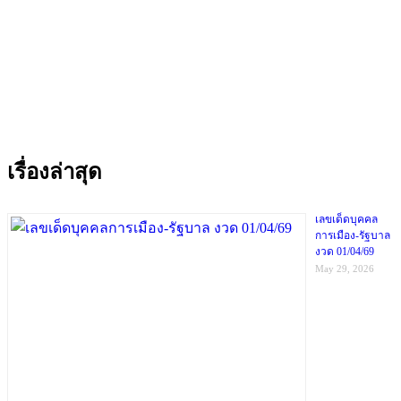
เรื่องล่าสุด
เลขเด็ดบุคคล
การเมือง-รัฐบาล
งวด 01/04/69
May 29, 2026