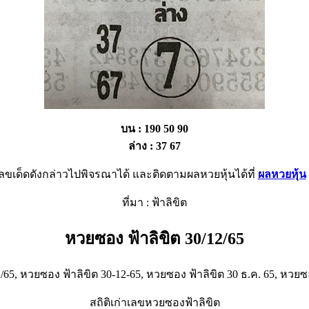
บน : 190 50 90
ล่าง : 37 67
ลขเด็ดดังกล่าวไปพิจรณาได้ และติดตามผลหวยหุ้นได้ที่
ผลหวยหุ้น
ที่มา : ฟ้าลิขิต
หวยซอง ฟ้าลิขิต 30/12/6
5
สถิติเก่าเลขหวยซองฟ้าลิขิต