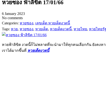
หวยซอง ฟ้าลิขิต 17/01/66
6 January 2023
No comments
Categories:
หวยซอง
,
เลขเด็ด หวยเด็ดงวดนี้
Tags:
หวย
,
หวยซอง
,
หวยเด็ด
,
หวยเด็ดงวดนี้
,
หวยไทย
,
หวยไทยรั
หวยฟ้าลิขิต งวดนี้ก็ไม่พลาดที่จะนำมาให้ทุกคนเลือกกัน ยังคงห
เราได้มากขึ้นที่
หวยเด็ดงวดนี้