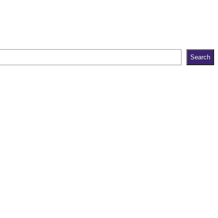
Search