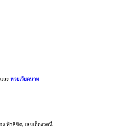
และ
หวยเวียดนาม