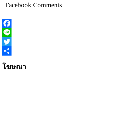
Facebook Comments
Facebook
Line
Twitter
Share
โฆษณา