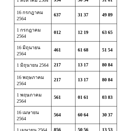
1 สิงหาคม 2564
16 กรกฎาคม
637
31 37
49 89
2564
1 กรกฎาคม
012
12 19
63 65
2564
16 มิถุนายน
461
61 68
51 54
2564
217
13 17
80 84
1 มิถุนายน 2564
16 พฤษภาคม
217
13 17
80 84
2564
1 พฤษภาคม
561
01 61
03 83
2564
16 เมษายน
564
60 64
30 37
2564
856
50 56
13 53
1 เมษายน 2564