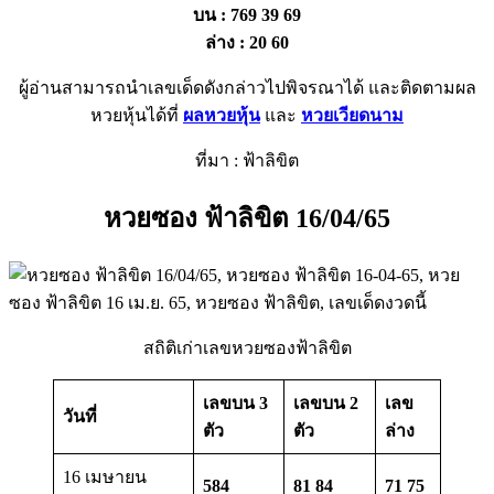
บน : 769 39 69
ล่าง : 20 60
ผู้อ่านสามารถนำเลขเด็ดดังกล่าวไปพิจรณาได้ และติดตามผล
หวยหุ้นได้ที่
ผลหวยหุ้น
และ
หวยเวียดนาม
ที่มา : ฟ้าลิขิต
หวยซอง ฟ้าลิขิต 16/04/6
5
สถิติเก่าเลขหวยซองฟ้าลิขิต
เลขบน 3
เลขบน 2
เลข
วันที่
ตัว
ตัว
ล่าง
16 เมษายน
584
81 84
71 75