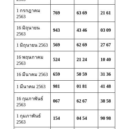
1 กรกฎาคม
769
63 69
21 61
2563
16 มิถุนายน
943
43 46
03 09
2563
569
62 69
27 67
1 มิถุนายน 2563
16 พฤษภาคม
524
21 24
10 40
2563
659
50 59
31 36
16 มีนาคม 2563
981
01 81
41 48
1 มีนาคม 2563
16 กุมภาพันธ์
067
62 67
38 58
2563
1 กุมภาพันธ์
154
04 54
90 98
2563