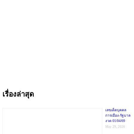
เรื่องล่าสุด
เลขเด็ดบุคคล
การเมือง-รัฐบาล
งวด 01/04/69
May 29, 2026