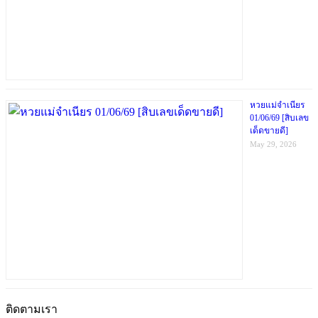
หวยแม่จำเนียร
01/06/69 [สิบเลข
เด็ดขายดี]
May 29, 2026
ติดตามเรา