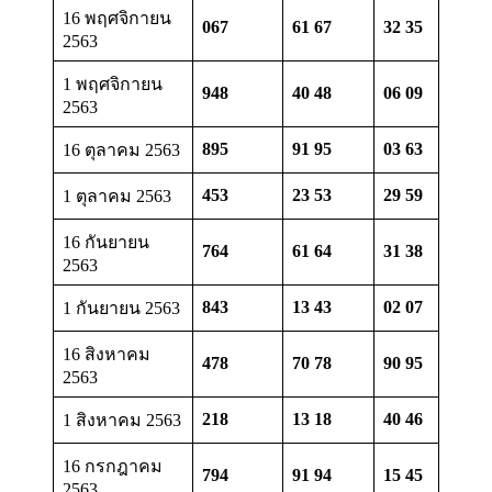
16 พฤศจิกายน
067
61 67
32 35
2563
1 พฤศจิกายน
948
40 48
06 09
2563
895
91 95
03 63
16 ตุลาคม 2563
453
23 53
29 59
1 ตุลาคม 2563
16 กันยายน
764
61 64
31 38
2563
843
13 43
02 07
1 กันยายน 2563
16 สิงหาคม
478
70 78
90 95
2563
218
13 18
40 46
1 สิงหาคม 2563
16 กรกฎาคม
794
91 94
15 45
2563