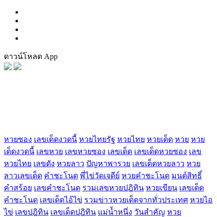
ดาวน์โหลด App
FaceBook
Tag น่าสนใจ
หวยซอง
เลขเด็ดงวดนี้
หวยไทยรัฐ
หวยไทย
หวยเด็ด
หวย
หวย
เด็ดงวดนี้
เลขหวย
เลขหวยซอง
เลขเด็ด
เลขเด็ดหวยซอง
เลข
หวยไทย
เลขดัง
หวยลาว
ปัญหาพารวย
เลขเด็ดหวยลาว
หวย
ลาวเลขเด็ด
คำชะโนด
พี่ไข่วัดเจดีย์
หวยคำชะโนด
มนต์สิทธิ์
คำสร้อย
เลขคำชะโนด
รวมเลขหวยปฎิทิน
หวยเขียน
เลขเด็ด
คำชะโนด
เลขเด็ดไอ้ไข่
รวมข่าวหวยเด็ดจากทั่วประเทศ
หวยไอ
ไข่
เลขปฎิทิน
เลขเด็ดปฎิทิน
แม่น้ำหนึ่ง
วันสำคัญ
หวย