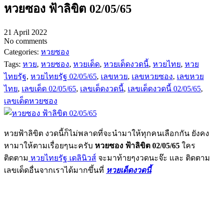
หวยซอง ฟ้าลิขิต 02/05/65
21 April 2022
No comments
Categories:
หวยซอง
Tags:
หวย
,
หวยซอง
,
หวยเด็ด
,
หวยเด็ดงวดนี้
,
หวยไทย
,
หวย
ไทยรัฐ
,
หวยไทยรัฐ 02/05/65
,
เลขหวย
,
เลขหวยซอง
,
เลขหวย
ไทย
,
เลขเด็ด 02/05/65
,
เลขเด็ดงวดนี้
,
เลขเด็ดงวดนี้ 02/05/65
,
เลขเด็ดหวยซอง
หวยฟ้าลิขิต งวดนี้ก็ไม่พลาดที่จะนำมาให้ทุกคนเลือกกัน ยังคง
หามาให้ตามเรื่อยๆนะครับ
หวยซอง ฟ้าลิขิต 02/05/65
ใคร
ติดตาม
หวยไทยรัฐ เดลินิวส์
จะมาท้ายๆงวดนะจ๊ะ และ ติดตาม
เลขเด็ดอื่นจากเราได้มากขึ้นที่
หวยเด็ดงวดนี้