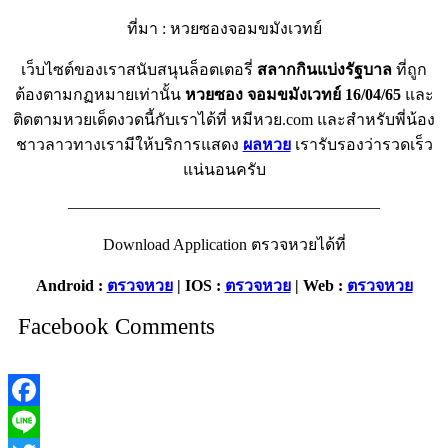
ที่มา : หวยซองจอมขมังเวทย์
เว็บไซต์ของเราสนับสนุนล็อตเตอรี่
สลากกินแบ่งรัฐบาล
ที่ถูก
ต้องตามกฏหมายเท่านั้น
หวยซอง จอมขมังเวทย์ 16/04/65
และ
ติดตามหวยเด็ดงวดนี้กับเราได้ที่ หมีหวย.com และสำหรับพี่น้อง
ชาวลาวทางเรามีให้บริการแสดง
ผลหวย
เรารับรองว่ารวดเร็ว
แน่นอนครับ
———————————————————–
Download Application ตรวจหวยได้ที่
Android :
ตรวจหวย
| IOS :
ตรวจหวย
| Web :
ตรวจหวย
Facebook Comments
Facebook