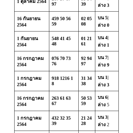
1 ตุลาคม 2564
97
39
ล่าง 3
บน 5|
16 กันยายน
459 50 56
02 05
59
08
2564
ล่าง 0
บน 4|
1 กันยายน
548 41 45
01 21
48
61
2564
ล่าง 1
บน 7|
16 กรกฎาคม
076 70 73
92 94
76
97
2564
ล่าง 9
บน 1|
1 กรกฎาคม
918 1216 1
31 34
8
38
2564
ล่าง 3
บน 6|
16 กรกฎาคม
263 61 63
50 53
67
59
2564
ล่าง
5
บน 3|
1 กรกฎาคม
432 32 35
21 24
39
28
2564
ล่าง
2