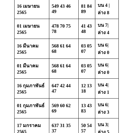
บน 4 |
16 เมษายน
549 43 46
81 84
49
89
2565
ล่าง 8
บน 7|
01 เมษายน
478 70 75
41 43
78
48
2565
ล่าง 4
บน 6|
16 มีนาคม
568 61 64
03 05
68
07
2565
ล่าง 0
บน 6|
01 มีนาคม
568 61 64
03 05
68
07
2565
ล่าง 0
บน 4|
16 กุมภาพันธ์
647 42 44
12 13
47
18
2565
ล่าง 1
บน 6|
01 กุมภาพันธ์
569 60 62
13 43
69
83
2565
ล่าง 3
บน 3|
17 มกราคม
637 31 35
50 54
37
57
2565
ล่าง 5