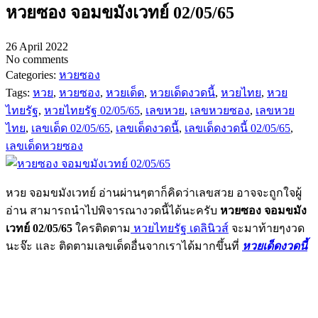
หวยซอง จอมขมังเวทย์ 02/05/65
26 April 2022
No comments
Categories:
หวยซอง
Tags:
หวย
,
หวยซอง
,
หวยเด็ด
,
หวยเด็ดงวดนี้
,
หวยไทย
,
หวย
ไทยรัฐ
,
หวยไทยรัฐ 02/05/65
,
เลขหวย
,
เลขหวยซอง
,
เลขหวย
ไทย
,
เลขเด็ด 02/05/65
,
เลขเด็ดงวดนี้
,
เลขเด็ดงวดนี้ 02/05/65
,
เลขเด็ดหวยซอง
หวย จอมขมังเวทย์ อ่านผ่านๆตาก็คิดว่าเลขสวย อาจจะถูกใจผู้
อ่าน สามารถนำไปพิจารณางวดนี้ได้นะครับ
หวยซอง จอมขมัง
เวทย์ 02/05/65
ใครติดตาม
หวยไทยรัฐ เดลินิวส์
จะมาท้ายๆงวด
นะจ๊ะ และ ติดตามเลขเด็ดอื่นจากเราได้มากขึ้นที่
หวยเด็ดงวดนี้