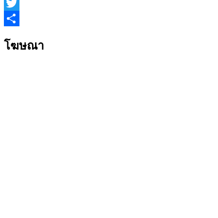
Line
Twitter
Share
โฆษณา