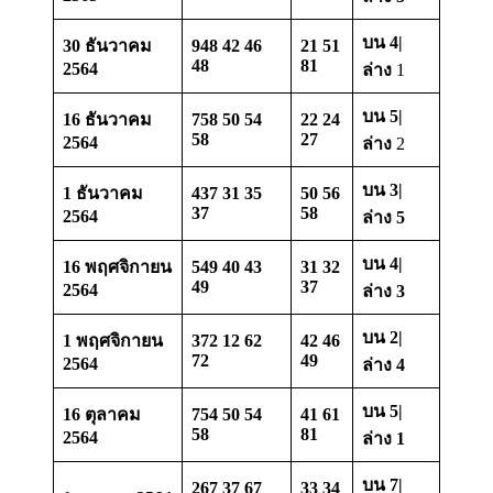
บน 4|
30 ธันวาคม
948 42 46
21 51
48
81
2564
ล่าง
1
บน 5|
16 ธันวาคม
758 50 54
22 24
58
27
2564
ล่าง
2
บน 3|
1 ธันวาคม
437 31 35
50 56
37
58
2564
ล่าง 5
บน 4|
16 พฤศจิกายน
549 40 43
31 32
49
37
2564
ล่าง 3
บน 2|
1 พฤศจิกายน
372 12 62
42 46
72
49
2564
ล่าง 4
บน 5|
16 ตุลาคม
754 50 54
41 61
58
81
2564
ล่าง 1
บน 7|
267 37 67
33 34