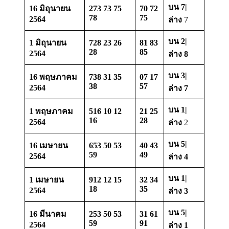
บน 7|
16 มิถุนายน
273 73 75
70 72
78
75
2564
ล่าง
7
บน 2|
1 มิถุนายน
728 23 26
81 83
28
85
2564
ล่าง 8
บน 3|
16 พฤษภาคม
738 31 35
07 17
38
57
2564
ล่าง 7
บน 1|
1 พฤษภาคม
516 10 12
21 25
16
28
2564
ล่าง
2
บน 5|
16 เมษายน
653 50 53
40 43
59
49
2564
ล่าง 4
บน 1|
1 เมษายน
912 12 15
32 34
18
35
2564
ล่าง 3
บน 5|
16 มีนาคม
253 50 53
31 61
59
91
2564
ล่าง 1