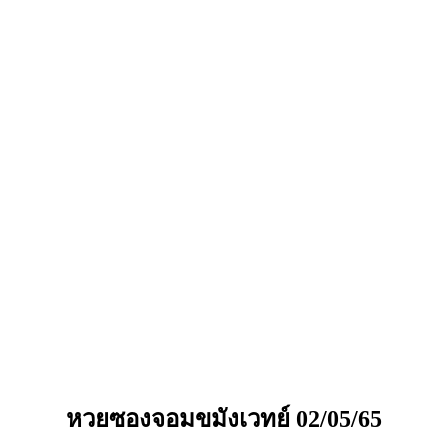
หวยซองจอมขมังเวทย์ 02/05/65