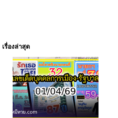
เรื่องล่าสุด