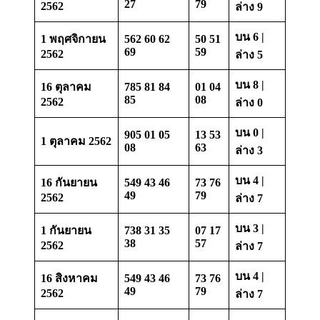
27
79
2562
ล่าง 9
บน 6 |
1 พฤศจิกายน
562 60 62
50 51
69
59
2562
ล่าง 5
บน 8 |
16 ตุลาคม
785 81 84
01 04
85
08
2562
ล่าง 0
บน 0 |
905 01 05
13 53
1 ตุลาคม 2562
08
63
ล่าง 3
บน 4 |
16 กันยายน
549 43 46
73 76
49
79
2562
ล่าง 7
บน 3 |
1 กันยายน
738 31 35
07 17
38
57
2562
ล่าง 7
บน 4 |
16 สิงหาคม
549 43 46
73 76
49
79
2562
ล่าง 7