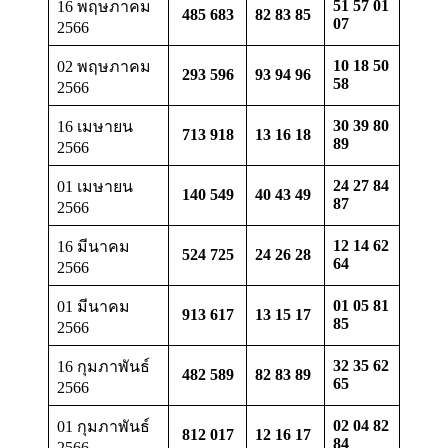
51 57 01
16 พฤษภาคม
485 683
82 83 85
07
2566
10 18 50
02 พฤษภาคม
293 596
93 94 96
58
2566
30 39 80
16 เมษายน
713 918
13 16 18
89
2566
24 27 84
01 เมษายน
140 549
40 43 49
87
2566
12 14 62
16 มีนาคม
524 725
24 26 28
64
2566
01 05 81
01 มีนาคม
913 617
13 15 17
85
2566
32 35 62
16 กุมภาพันธ์
482 589
82 83 89
65
2566
02 04 82
01 กุมภาพันธ์
812 017
12 16 17
84
2566