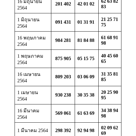
62 63 82
16 มิถุนายน
201 402
42 01 02
83
2564
21 25 71
1 มิถุนายน
091 431
01 31 91
75
2564
61 68 91
16 พฤษภาคม
984 281
81 84 88
98
2564
40 45 60
1 พฤษภาคม
875 905
05 15 75
65
2564
31 35 81
16 เมษายน
809 203
03 06 09
85
2564
20 25 90
1 เมษายน
930 238
30 35 38
95
2564
34 38 94
16 มีนาคม
569 061
61 63 69
98
2564
02 09 62
1 มีนาคม 2564
298 392
92 94 98
69