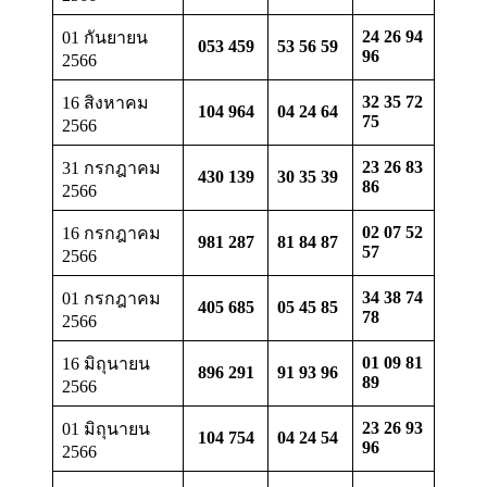
24 26 94
01 กันยายน
053 459
53 56 59
96
2566
32 35 72
16 สิงหาคม
104 964
04 24 64
75
2566
23 26 83
31 กรกฎาคม
430 139
30 35 39
86
2566
02 07 52
16 กรกฎาคม
981 287
81 84 87
57
2566
34 38 74
01 กรกฎาคม
405 685
05 45 85
78
2566
01 09 81
16 มิถุนายน
896 291
91 93 96
89
2566
23 26 93
01 มิถุนายน
104 754
04 24 54
96
2566