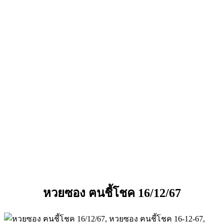
หวยซอง ฅนชี้โชค 16/12/67