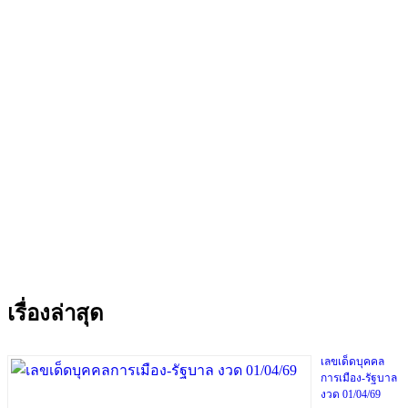
เรื่องล่าสุด
เลขเด็ดบุคคล
การเมือง-รัฐบาล
งวด 01/04/69