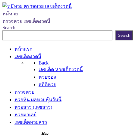
หมีหวย
ตรวจหวย เลขเด็ดงวดนี้
Search
Search
หน้าแรก
เลขเด็ดงวดนี้
Back
เลขเด็ด หวยเด็ดงวดนี้
หวยซอง
สถิติหวย
ตรวจหวย
หวยหุ้น ผลหวยหุ้นวันนี้
หวยลาว (เลขลาว)
หวยมาเลย์
เลขเด็ดหวยลาว