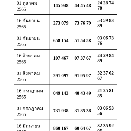
24 28 74
01 ตุลาคม
145 948
44 45 48
78
2565
53 59 83
16 กันยายน
273 079
73 76 79
89
2565
03 06 73
01 กันยายน
658 154
51 54 58
76
2565
24 29 84
16 สิงหาคม
107 467
07 37 67
89
2565
32 37 62
01 สิงหาคม
291 097
91 95 97
67
2565
21 25 81
16 กรกฎาคม
049 143
40 43 49
85
2565
03 06 53
01 กรกฎาคม
731 938
31 35 38
56
2565
32 35 92
16 มิถุนายน
860 167
60 64 67
95