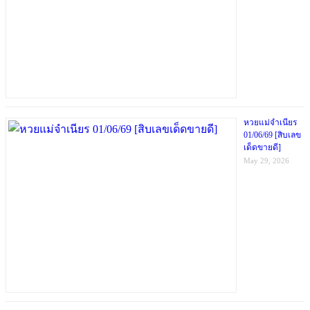
หวยแม่จำเนียร
01/06/69 [สิบเลข
เด็ดขายดี]
May 29, 2026