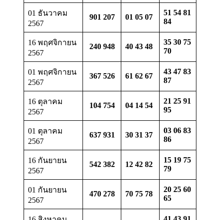
51 54 81
01 ธันวาคม
901 207
01 05 07
84
2567
35 30 75
16 พฤศจิกายน
240 948
40 43 48
70
2567
43 47 83
01 พฤศจิกายน
367 526
61 62 67
87
2567
21 25 91
16 ตุลาคม
104 754
04 14 54
95
2567
03 06 83
01 ตุลาคม
637 931
30 31 37
86
2567
15 19 75
16 กันยายน
542 382
12 42 82
79
2567
20 25 60
01 กันยายน
470 278
70 75 78
65
2567
41 43 91
16 สิงหาคม