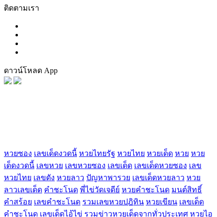
ติดตามเรา
ดาวน์โหลด App
FaceBook
Tag น่าสนใจ
หวยซอง
เลขเด็ดงวดนี้
หวยไทยรัฐ
หวยไทย
หวยเด็ด
หวย
หวย
เด็ดงวดนี้
เลขหวย
เลขหวยซอง
เลขเด็ด
เลขเด็ดหวยซอง
เลข
หวยไทย
เลขดัง
หวยลาว
ปัญหาพารวย
เลขเด็ดหวยลาว
หวย
ลาวเลขเด็ด
คำชะโนด
พี่ไข่วัดเจดีย์
หวยคำชะโนด
มนต์สิทธิ์
คำสร้อย
เลขคำชะโนด
รวมเลขหวยปฎิทิน
หวยเขียน
เลขเด็ด
คำชะโนด
เลขเด็ดไอ้ไข่
รวมข่าวหวยเด็ดจากทั่วประเทศ
หวยไอ