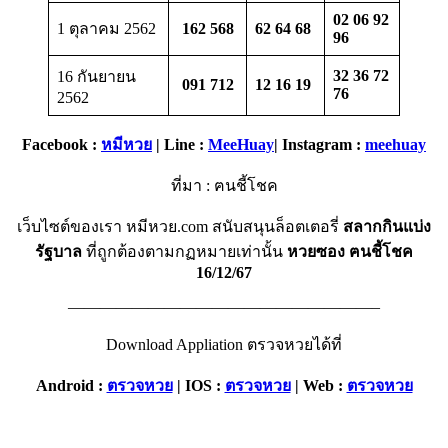
02 06 92
1 ตุลาคม 2562
162 568
62 64 68
96
32 36 72
16 กันยายน
091 712
12 16 19
76
2562
Facebook :
หมีหวย
| Line :
MeeHuay
| Instagram :
meehuay
ที่มา : ฅนชี้โชค
เว็บไซต์ของเรา หมีหวย.com สนับสนุนล็อตเตอรี่
สลากกินแบ่ง
รัฐบาล
ที่ถูกต้องตามกฏหมายเท่านั้น
หวยซอง
ฅนชี้โชค
16/12/67
———————————————————–
Download Appliation ตรวจหวยได้ที่
Android :
ตรวจหวย
|
IOS :
ตรวจหวย
|
Web :
ตรวจหวย