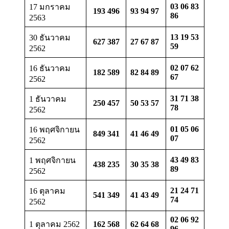
03 06 83
17 มกราคม
193 496
93 94 97
86
2563
13 19 53
30 ธันวาคม
627 387
27 67 87
59
2562
02 07 62
16 ธันวาคม
182 589
82 84 89
67
2562
31 71 38
1 ธันวาคม
250 457
50 53 57
78
2562
01 05 06
16 พฤศจิกายน
849 341
41 46 49
07
2562
43 49 83
1 พฤศจิกายน
438 235
30 35 38
89
2562
21 24 71
16 ตุลาคม
541 349
41 43 49
74
2562
02 06 92
1 ตุลาคม 2562
162 568
62 64 68
96