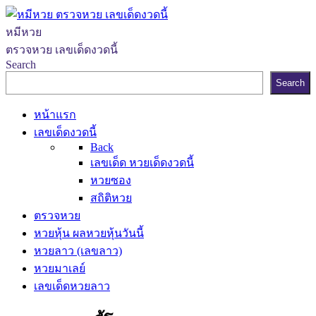
หมีหวย
ตรวจหวย เลขเด็ดงวดนี้
Search
Search
หน้าแรก
เลขเด็ดงวดนี้
Back
เลขเด็ด หวยเด็ดงวดนี้
หวยซอง
สถิติหวย
ตรวจหวย
หวยหุ้น ผลหวยหุ้นวันนี้
หวยลาว (เลขลาว)
หวยมาเลย์
เลขเด็ดหวยลาว