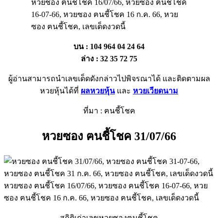
หวยซอง ฅนชี้โชค 16/07/66, หวยซอง ฅนชี้โชค
16-07-66, หวยซอง ฅนชี้โชค 16 ก.ค. 66, หวย
ซอง ฅนชี้โชค, เลขเด็ดงวดนี้
บน : 104 964 04 24 64
ล่าง : 32 35 72 75
ผู้อ่านสามารถนำเลขเด็ดดังกล่าวไปพิจรณาได้ และติดตามผล
หวยหุ้นได้ที่
ผลหวยหุ้น
และ
หวยเวียดนาม
ที่มา : ฅนชี้โชค
หวยซอง ฅนชี้โชค 31/07/66
หวยซอง ฅนชี้โชค 16/07/66, หวยซอง ฅนชี้โชค 16-07-66, หวย
ซอง ฅนชี้โชค 16 ก.ค. 66, หวยซอง ฅนชี้โชค, เลขเด็ดงวดนี้
สถิติเก่าเลขหวยซองฅนชี้โชค