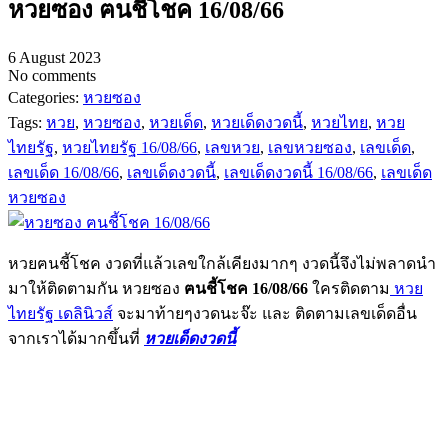
หวยซอง ฅนชี้โชค 16/08/66
6 August 2023
No comments
Categories:
หวยซอง
Tags:
หวย
,
หวยซอง
,
หวยเด็ด
,
หวยเด็ดงวดนี้
,
หวยไทย
,
หวย
ไทยรัฐ
,
หวยไทยรัฐ 16/08/66
,
เลขหวย
,
เลขหวยซอง
,
เลขเด็ด
,
เลขเด็ด 16/08/66
,
เลขเด็ดงวดนี้
,
เลขเด็ดงวดนี้ 16/08/66
,
เลขเด็ด
หวยซอง
หวยฅนชี้โชค งวดที่แล้วเลขใกล้เคียงมากๆ งวดนี้จึงไม่พลาดนำ
มาให้ติดตามกัน หวยซอง
ฅนชี้โชค 16/08/66
ใครติดตาม
หวย
ไทยรัฐ เดลินิวส์
จะมาท้ายๆงวดนะจ๊ะ และ ติดตามเลขเด็ดอื่น
จากเราได้มากขึ้นที่
หวยเด็ดงวดนี้