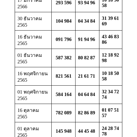
17 มกราคม
293 596
93 94 96
58
2566
31 39 61
30 ธันวาคม
104 984
04 34 84
69
2565
43 46 83
16 ธันวาคม
091 796
91 94 96
86
2565
12 18 92
01 ธันวาคม
587 382
80 82 87
98
2565
10 18 50
16 พฤศจิกายน
821 561
21 61 71
58
2565
32 34 72
01 พฤศจิกายน
584 164
04 64 84
74
2565
01 07 51
16 ตุลาคม
782 089
82 86 89
57
2565
24 28 74
01 ตุลาคม
145 948
44 45 48
78
2565