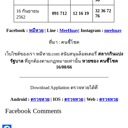
32 36 72
16 กันยายน
091 712
12 16 19
76
2562
Facebook :
หมีหวย
| Line :
MeeHuay
| Instagram :
meehuay
ที่มา : ฅนชี้โชค
เว็บไซต์ของเรา หมีหวย.com สนับสนุนล็อตเตอรี่
สลากกินแบ่ง
รัฐบาล
ที่ถูกต้องตามกฏหมายเท่านั้น
หวยซอง
ฅนชี้โชค
16/08/66
———————————————————–
Download Appliation ตรวจหวยได้ที่
Android :
ตรวจหวย
| IOS :
ตรวจหวย
|
Web :
ตรวจหวย
Facebook Comments