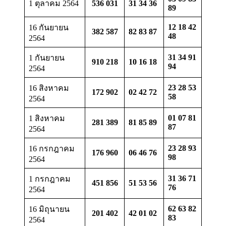
1 ตุลาคม 2564
536 031
31 34 36
89
12 18 42
16 กันยายน
382 587
82 83 87
48
2564
31 34 91
1 กันยายน
910 218
10 16 18
94
2564
23 28 53
16 สิงหาคม
172 902
02 42 72
58
2564
01 07 81
1 สิงหาคม
281 389
81 85 89
87
2564
23 28 93
16 กรกฎาคม
176 960
06 46 76
98
2564
31 36 71
1 กรกฎาคม
451 856
51 53 56
76
2564
62 63 82
16 มิถุนายน
201 402
42 01 02
83
2564