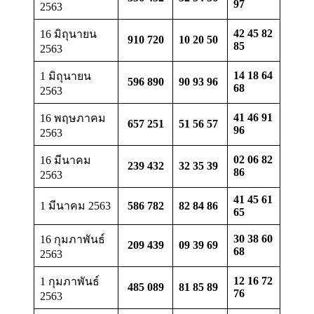
97
2563
42 45 82
16 มิถุนายน
910 720
10 20 50
85
2563
14 18 64
1 มิถุนายน
596 890
90 93 96
68
2563
41 46 91
16 พฤษภาคม
657 251
51 56 57
96
2563
02 06 82
16 มีนาคม
239 432
32 35 39
86
2563
41 45 61
1 มีนาคม 2563
586 782
82 84 86
65
30 38 60
16 กุมภาพันธ์
209 439
09 39 69
68
2563
12 16 72
1 กุมภาพันธ์
485 089
81 85 89
76
2563