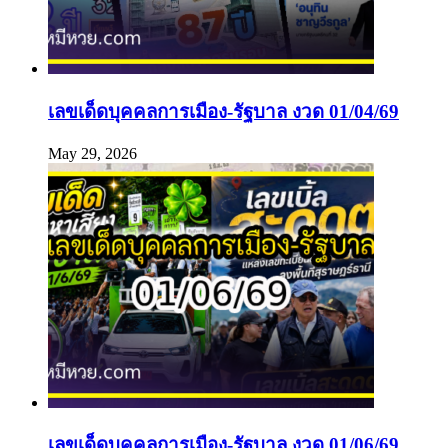
เลขเด็ดบุคคลการเมือง-รัฐบาล งวด 01/04/69
May 29, 2026
เลขเด็ดบุคคลการเมือง-รัฐบาล งวด 01/06/69