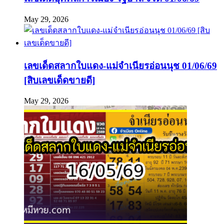
May 29, 2026
เลขเด็ดสลากใบแดง-แม่จำเนียรอ่อนนุช 01/06/69
[สิบเลขเด็ดขายดี]
May 29, 2026