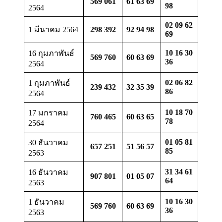
569 061
61 63 69
98
2564
02 09 62
1 มีนาคม 2564
298 392
92 94 98
69
10 16 30
16 กุมภาพันธ์
569 760
60 63 69
36
2564
02 06 82
1 กุมภาพันธ์
239 432
32 35 39
86
2564
10 18 70
17 มกราคม
760 465
60 63 65
78
2564
01 05 81
30 ธันวาคม
657 251
51 56 57
85
2563
31 34 61
16 ธันวาคม
907 801
01 05 07
64
2563
10 16 30
1 ธันวาคม
569 760
60 63 69
36
2563