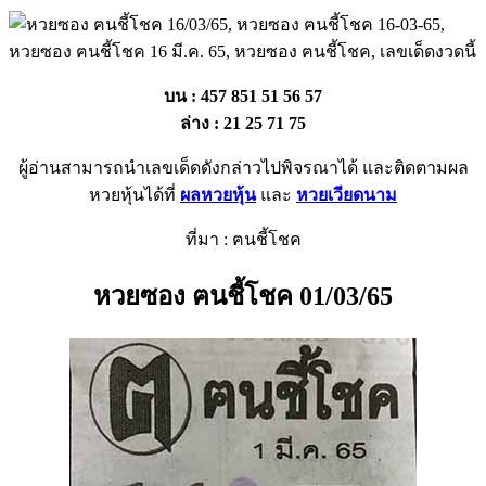
บน : 457 851 51 56 57
ล่าง : 21 25 71 75
ผู้อ่านสามารถนำเลขเด็ดดังกล่าวไปพิจรณาได้ และติดตามผล
หวยหุ้นได้ที่
ผลหวยหุ้น
และ
หวยเวียดนาม
ที่มา : ฅนชี้โชค
หวยซอง ฅนชี้โชค 01/03/65