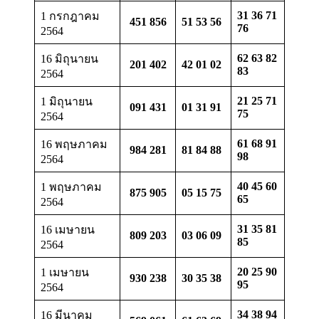
31 36 71
1 กรกฎาคม
451 856
51 53 56
76
2564
62 63 82
16 มิถุนายน
201 402
42 01 02
83
2564
21 25 71
1 มิถุนายน
091 431
01 31 91
75
2564
61 68 91
16 พฤษภาคม
984 281
81 84 88
98
2564
40 45 60
1 พฤษภาคม
875 905
05 15 75
65
2564
31 35 81
16 เมษายน
809 203
03 06 09
85
2564
20 25 90
1 เมษายน
930 238
30 35 38
95
2564
34 38 94
16 มีนาคม