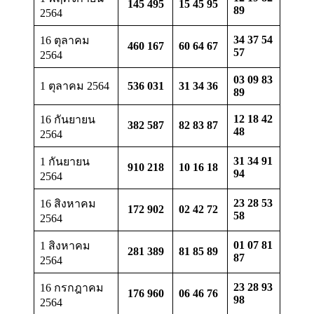
145 495
15 45 95
89
2564
34 37 54
16 ตุลาคม
460 167
60 64 67
57
2564
03 09 83
1 ตุลาคม 2564
536 031
31 34 36
89
12 18 42
16 กันยายน
382 587
82 83 87
48
2564
31 34 91
1 กันยายน
910 218
10 16 18
94
2564
23 28 53
16 สิงหาคม
172 902
02 42 72
58
2564
01 07 81
1 สิงหาคม
281 389
81 85 89
87
2564
23 28 93
16 กรกฎาคม
176 960
06 46 76
98
2564