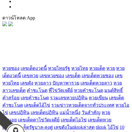
ดาวน์โหลด App
FaceBook
Tag น่าสนใจ
หวยซอง
เลขเด็ดงวดนี้
หวยไทยรัฐ
หวยไทย
หวยเด็ด
หวย
หวย
เด็ดงวดนี้
เลขหวย
เลขหวยซอง
เลขเด็ด
เลขเด็ดหวยซอง
เลข
หวยไทย
เลขดัง
หวยลาว
ปัญหาพารวย
เลขเด็ดหวยลาว
หวย
ลาวเลขเด็ด
คำชะโนด
พี่ไข่วัดเจดีย์
หวยคำชะโนด
มนต์สิทธิ์
คำสร้อย
เลขคำชะโนด
รวมเลขหวยปฎิทิน
หวยเขียน
เลขเด็ด
คำชะโนด
เลขเด็ดไอ้ไข่
รวมข่าวหวยเด็ดจากทั่วประเทศ
หวยไอ
ไข่
เลขปฎิทิน
เลขเด็ดปฎิทิน
แม่น้ำหนึ่ง
วันสำคัญ
หวย
ฮานอย
เลขเด็ดตาไข่วัดเจดีย์
เลขเด็ดไอไข่
เลขเด็ดหวย
เขียน
เลขเด็ดรัฐบาล-ลุงตู่
เลขดังในtiktokล่าสุด
tiktok
ไอ้ไข่
10