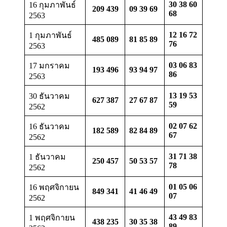
30 38 60
16 กุมภาพันธ์
209 439
09 39 69
68
2563
12 16 72
1 กุมภาพันธ์
485 089
81 85 89
76
2563
03 06 83
17 มกราคม
193 496
93 94 97
86
2563
13 19 53
30 ธันวาคม
627 387
27 67 87
59
2562
02 07 62
16 ธันวาคม
182 589
82 84 89
67
2562
31 71 38
1 ธันวาคม
250 457
50 53 57
78
2562
01 05 06
16 พฤศจิกายน
849 341
41 46 49
07
2562
43 49 83
1 พฤศจิกายน
438 235
30 35 38
89