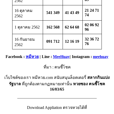
2562
21 24 71
16 ตุลาคม
541 349
41 43 49
74
2562
02 06 92
1 ตุลาคม 2562
162 568
62 64 68
96
32 36 72
16 กันยายน
091 712
12 16 19
76
2562
Facebook :
หมีหวย
| Line :
MeeHuay
| Instagram :
meehuay
ที่มา : ฅนชี้โชค
เว็บไซต์ของเรา หมีหวย.com สนับสนุนล็อตเตอรี่
สลากกินแบ่ง
รัฐบาล
ที่ถูกต้องตามกฏหมายเท่านั้น
หวยซอง
ฅนชี้โชค
16/03/65
———————————————————–
Download Appliation ตรวจหวยได้ที่