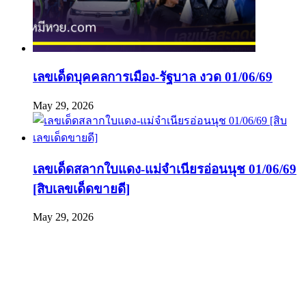
เลขเด็ดบุคคลการเมือง-รัฐบาล งวด 01/06/69
May 29, 2026
เลขเด็ดสลากใบแดง-แม่จำเนียรอ่อนนุช 01/06/69
[สิบเลขเด็ดขายดี]
May 29, 2026