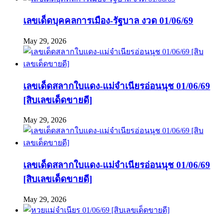
เลขเด็ดบุคคลการเมือง-รัฐบาล งวด 01/06/69
May 29, 2026
เลขเด็ดสลากใบแดง-แม่จำเนียรอ่อนนุช 01/06/69
[สิบเลขเด็ดขายดี]
May 29, 2026
เลขเด็ดสลากใบแดง-แม่จำเนียรอ่อนนุช 01/06/69
[สิบเลขเด็ดขายดี]
May 29, 2026