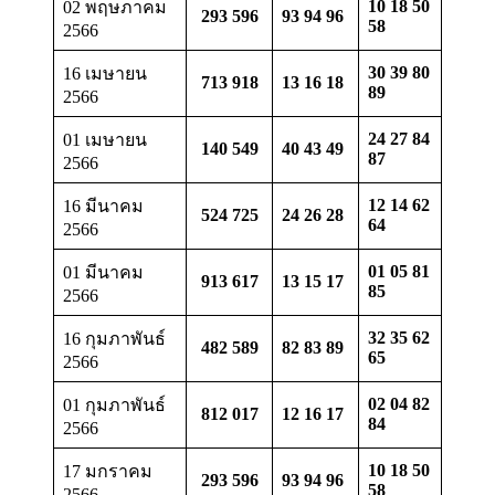
10 18 50
02 พฤษภาคม
293 596
93 94 96
58
2566
30 39 80
16 เมษายน
713 918
13 16 18
89
2566
24 27 84
01 เมษายน
140 549
40 43 49
87
2566
12 14 62
16 มีนาคม
524 725
24 26 28
64
2566
01 05 81
01 มีนาคม
913 617
13 15 17
85
2566
32 35 62
16 กุมภาพันธ์
482 589
82 83 89
65
2566
02 04 82
01 กุมภาพันธ์
812 017
12 16 17
84
2566
10 18 50
17 มกราคม
293 596
93 94 96
58
2566