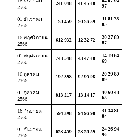
04 07 94
16 ธันวาคม
241 048
41 45 48
97
2566
31 81 35
01 ธันวาคม
150 459
50 56 59
85
2566
20 27 80
16 พฤศจิกายน
612 932
12 32 72
87
2566
14 19 64
01 พฤศจิกายน
743 548
43 47 48
69
2566
20 29 80
16 ตุลาคม
192 398
92 95 98
89
2566
40 60 48
01 ตุลาคม
813 217
13 14 17
68
2566
31 34 81
16 กันยายน
594 398
94 96 98
84
2566
24 26 94
01 กันยายน
053 459
53 56 59
96
2566