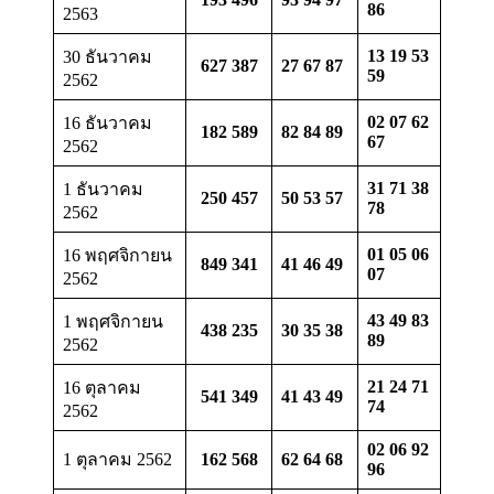
86
2563
13 19 53
30 ธันวาคม
627 387
27 67 87
59
2562
02 07 62
16 ธันวาคม
182 589
82 84 89
67
2562
31 71 38
1 ธันวาคม
250 457
50 53 57
78
2562
01 05 06
16 พฤศจิกายน
849 341
41 46 49
07
2562
43 49 83
1 พฤศจิกายน
438 235
30 35 38
89
2562
21 24 71
16 ตุลาคม
541 349
41 43 49
74
2562
02 06 92
1 ตุลาคม 2562
162 568
62 64 68
96