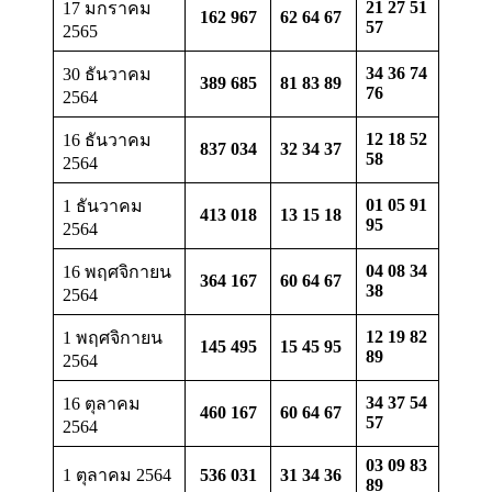
21 27 51
17 มกราคม
162 967
62 64 67
57
2565
34 36 74
30 ธันวาคม
389 685
81 83 89
76
2564
12 18 52
16 ธันวาคม
837 034
32 34 37
58
2564
01 05 91
1 ธันวาคม
413 018
13 15 18
95
2564
04 08 34
16 พฤศจิกายน
364 167
60 64 67
38
2564
12 19 82
1 พฤศจิกายน
145 495
15 45 95
89
2564
34 37 54
16 ตุลาคม
460 167
60 64 67
57
2564
03 09 83
1 ตุลาคม 2564
536 031
31 34 36
89