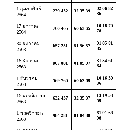
02 06 82
1 กุมภาพันธ์
239 432
32 35 39
86
2564
10 18 70
17 มกราคม
760 465
60 63 65
78
2564
01 05 81
30 ธันวาคม
657 251
51 56 57
85
2563
31 34 61
16 ธันวาคม
907 801
01 05 07
64
2563
10 16 30
1 ธันวาคม
569 760
60 63 69
36
2563
13 19 53
16 พฤศจิกายน
632 437
32 35 37
59
2563
61 91 68
1 พฤศจิกายน
984 281
81 84 88
98
2563