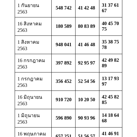
31 37 61
1 กันยายน
548 742
41 42 48
67
2563
40 45 70
16 สิงหาคม
180 589
80 83 89
75
2563
35 38 75
1 สิงหาคม
948 041
41 46 48
78
2563
42 49 82
16 กรกฎาคม
397 892
92 95 97
89
2563
13 17 93
1 กรกฎาคม
356 452
52 54 56
97
2563
42 45 82
16 มิถุนายน
910 720
10 20 50
85
2563
14 18 64
1 มิถุนายน
596 890
90 93 96
68
2563
41 46 91
16 พฤษภาคม
657 251
51 56 57