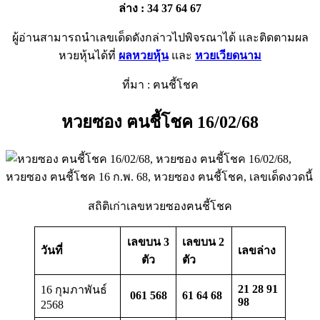
ล่าง : 34 37 64 67
ผู้อ่านสามารถนำเลขเด็ดดังกล่าวไปพิจรณาได้ และติดตามผล
หวยหุ้นได้ที่
ผลหวยหุ้น
และ
หวยเวียดนาม
ที่มา : ฅนชี้โชค
หวยซอง ฅนชี้โชค 16/02/68
สถิติเก่าเลขหวยซองฅนชี้โชค
เลขบน 3
เลขบน 2
วันที่
เลขล่าง
ตัว
ตัว
21 28 91
16 กุมภาพันธ์
061 568
61 64 68
98
2568