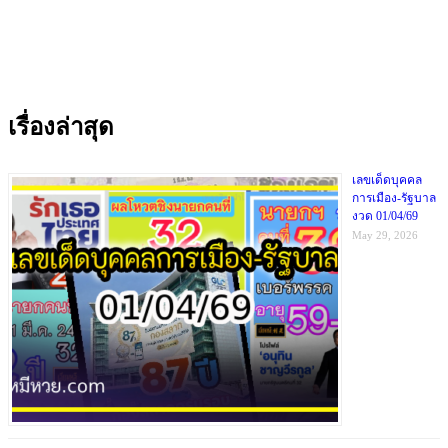
เรื่องล่าสุด
เลขเด็ดบุคคล
การเมือง-รัฐบาล
งวด 01/04/69
May 29, 2026