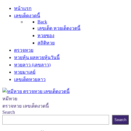
หน้าแรก
เลขเด็ดงวดนี้
Back
เลขเด็ด หวยเด็ดงวดนี้
หวยซอง
สถิติหวย
ตรวจหวย
หวยหุ้น ผลหวยหุ้นวันนี้
หวยลาว (เลขลาว)
หวยมาเลย์
เลขเด็ดหวยลาว
หมีหวย
ตรวจหวย เลขเด็ดงวดนี้
Search
Search