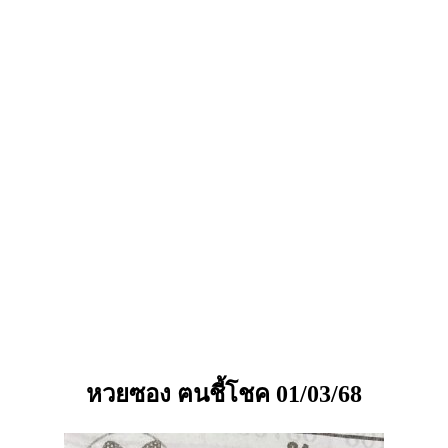
หวยซอง ฅนชี้โชค 01/03/68