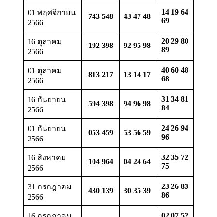
14 19 64
01 พฤศจิกายน
743 548
43 47 48
69
2566
20 29 80
16 ตุลาคม
192 398
92 95 98
89
2566
40 60 48
01 ตุลาคม
813 217
13 14 17
68
2566
31 34 81
16 กันยายน
594 398
94 96 98
84
2566
24 26 94
01 กันยายน
053 459
53 56 59
96
2566
32 35 72
16 สิงหาคม
104 964
04 24 64
75
2566
23 26 83
31 กรกฎาคม
430 139
30 35 39
86
2566
02 07 52
16 กรกฎาคม