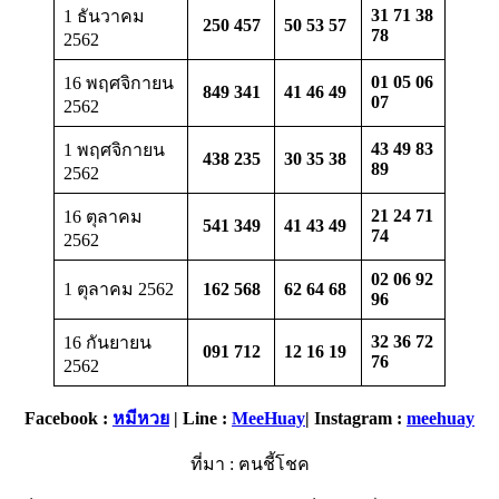
31 71 38
1 ธันวาคม
250 457
50 53 57
78
2562
01 05 06
16 พฤศจิกายน
849 341
41 46 49
07
2562
43 49 83
1 พฤศจิกายน
438 235
30 35 38
89
2562
21 24 71
16 ตุลาคม
541 349
41 43 49
74
2562
02 06 92
1 ตุลาคม 2562
162 568
62 64 68
96
32 36 72
16 กันยายน
091 712
12 16 19
76
2562
Facebook :
หมีหวย
| Line :
MeeHuay
| Instagram :
meehuay
ที่มา : ฅนชี้โชค