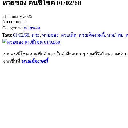
หวยซอง ฅนชี้โชค 01/02/68
21 January 2025
No comments
Categories:
หวยซอง
Tags:
01/02/68
,
หวย
,
หวยซอง
,
หวยเด็ด
,
หวยเด็ดงวดนี้
,
หวยไทย
,
หวยฅนชี้โชค งวดที่แล้วเลขใกล้เคียงมากๆ งวดนี้จึงไม่พลาดน
มากขึ้นที่
หวยเด็ดงวดนี้