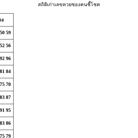
สถิติเก่าเลขหวยซองฅนชี้โชค
าง
 50 59
 52 56
 92 96
 81 84
 75 70
 83 87
 91 95
 83 86
 75 79