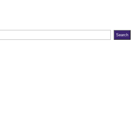
Search