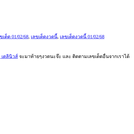
ขเด็ด 01/02/68
,
เลขเด็ดงวดนี้
,
เลขเด็ดงวดนี้ 01/02/68
เดลินิวส์
จะมาท้ายๆงวดนะจ๊ะ และ ติดตามเลขเด็ดอื่นจากเราได้