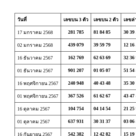
วันที่
เลขบน 3 ตัว
เลขบน 2 ตัว
เลขล่
281 785
81 84 85
30 39
17 มกราคม 2568
439 079
39 59 79
12 16
02 มกราคม 2568
162 769
62 63 69
32 36
16 ธันวาคม 2567
901 207
01 05 07
51 54
01 ธันวาคม 2567
240 948
40 43 48
35 30
16 พฤศจิกายน 2567
367 526
61 62 67
43 47
01 พฤศจิกายน 2567
104 754
04 14 54
21 25
16 ตุลาคม 2567
637 931
30 31 37
03 06
01 ตุลาคม 2567
542 382
12 42 82
15 19
16 กันยายน 2567