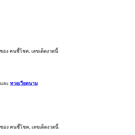
และ
หวยเวียดนาม