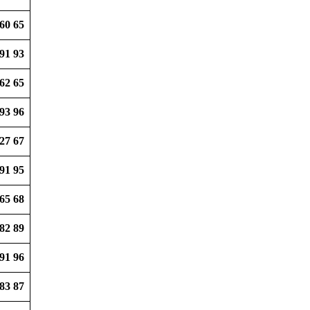
 60 65
 91 93
 62 65
 93 96
 27 67
 91 95
 65 68
 82 89
 91 96
 83 87