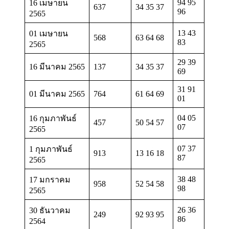
94 95
16 เมษายน
637
34 35 37
96
2565
13 43
01 เมษายน
568
63 64 68
83
2565
29 39
16 มีนาคม 2565
137
34 35 37
69
31 91
01 มีนาคม 2565
764
61 64 69
01
04 05
16 กุมภาพันธ์
457
50 54 57
07
2565
07 37
1 กุมภาพันธ์
913
13 16 18
87
2565
38 48
17 มกราคม
958
52 54 58
98
2565
26 36
30 ธันวาคม
249
92 93 95
86
2564