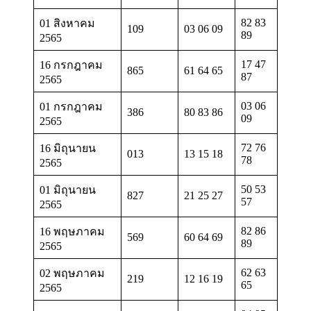
82 83
01 สิงหาคม
109
03 06 09
89
2565
17 47
16 กรกฎาคม
865
61 64 65
87
2565
03 06
01 กรกฎาคม
386
80 83 86
09
2565
72 76
16 มิถุนายน
013
13 15 18
78
2565
50 53
01 มิถุนายน
827
21 25 27
57
2565
82 86
16 พฤษภาคม
569
60 64 69
89
2565
62 63
02 พฤษภาคม
219
12 16 19
65
2565