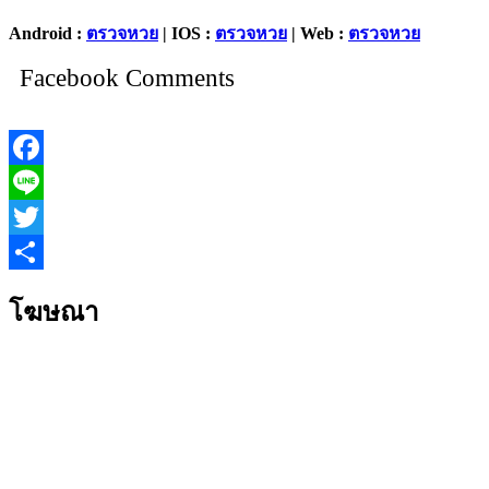
Android :
ตรวจหวย
| IOS :
ตรวจหวย
| Web :
ตรวจหวย
Facebook Comments
Facebook
Line
Twitter
Share
โฆษณา