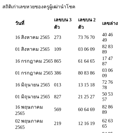
สถิติเก่าเลขหวยซองครูผู้เฒ่านำโชค
เลขบน 3
เลขบน 2
วันที่
เลขล่าง
ตัว
ตัว
40 46
16 สิงหาคม 2565
273
73 76 70
49
82 83
01 สิงหาคม 2565
109
03 06 09
89
17 47
16 กรกฎาคม 2565
865
61 64 65
87
03 06
01 กรกฎาคม 2565
386
80 83 86
09
72 76
16 มิถุนายน 2565
013
13 15 18
78
50 53
01 มิถุนายน 2565
827
21 25 27
57
82 86
16 พฤษภาคม
569
60 64 69
89
2565
62 63
02 พฤษภาคม
219
12 16 19
65
2565