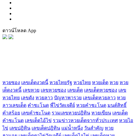
ดาวน์โหลด App
FaceBook
Tag น่าสนใจ
หวยซอง
เลขเด็ดงวดนี้
หวยไทยรัฐ
หวยไทย
หวยเด็ด
หวย
หวย
เด็ดงวดนี้
เลขหวย
เลขหวยซอง
เลขเด็ด
เลขเด็ดหวยซอง
เลข
หวยไทย
เลขดัง
หวยลาว
ปัญหาพารวย
เลขเด็ดหวยลาว
หวย
ลาวเลขเด็ด
คำชะโนด
พี่ไข่วัดเจดีย์
หวยคำชะโนด
มนต์สิทธิ์
คำสร้อย
เลขคำชะโนด
รวมเลขหวยปฎิทิน
หวยเขียน
เลขเด็ด
คำชะโนด
เลขเด็ดไอ้ไข่
รวมข่าวหวยเด็ดจากทั่วประเทศ
หวยไอ
ไข่
เลขปฎิทิน
เลขเด็ดปฎิทิน
แม่น้ำหนึ่ง
วันสำคัญ
หวย
ฮานอย
เลขเด็ดตาไข่วัดเจดีย์
เลขเด็ดไอไข่
เลขเด็ดหวย