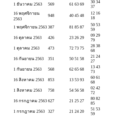
30 34
1 ธันวาคม 2563
569
61 63 69
37
12 16
16 พฤศจิกายน
948
40 45 48
18
2563
50 53
1 พฤศจิกายน 2563
387
81 85 87
59
09 29
16 ตุลาคม 2563
426
23 26 29
79
28 38
1 ตุลาคม 2563
473
72 73 75
68
21 24
16 กันยายน 2563
351
50 51 58
27
13 43
1 กันยายน 2563
568
62 65 68
73
60 61
16 สิงหาคม 2563
853
13 53 93
68
02 42
1 สิงหาคม 2563
758
54 56 58
72
80 82
16 กรกฎาคม 2563
627
21 25 27
85
51 53
1 กรกฎาคม 2563
327
21 24 20
59