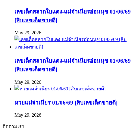
เลขเด็ดสลากใบแดง-แม่จำเนียรอ่อนนุช 01/06/69
[สิบเลขเด็ดขายดี]
May 29, 2026
เลขเด็ดสลากใบแดง-แม่จำเนียรอ่อนนุช 01/06/69
[สิบเลขเด็ดขายดี]
May 29, 2026
หวยแม่จำเนียร 01/06/69 [สิบเลขเด็ดขายดี]
May 29, 2026
ติดตามเรา