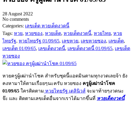
28 August 2022
No comments
Categories:
เลขเด็ด หวยเด็ดงวดนี้
Tags:
หวย
,
หวยซอง
,
หวยเด็ด
,
หวยเด็ดงวดนี้
,
หวยไทย
,
หวย
ไทยรัฐ
,
หวยไทยรัฐ 01/09/65
,
เลขหวย
,
เลขหวยซอง
,
เลขเด็ด
,
เลขเด็ด 01/09/65
,
เลขเด็ดงวดนี้
,
เลขเด็ดงวดนี้ 01/09/65
,
เลขเด็ด
หวยซอง
หวยครูผู้เฒ่านำโชค สำหรับชุดนี้แอดมินตามทุกงวดเลยจ้า ยัง
คงหามาให้ตามเรื่อยๆนะครับ หวยซอง
ครูผู้เฒ่านำโชค
01/09/65
ใครติดตาม
หวยไทยรัฐ เดลินิวส์
จะมาท้ายๆงวดนะ
จ๊ะ และ ติดตามเลขเด็ดอื่นจากเราได้มากขึ้นที่
หวยเด็ดงวดนี้