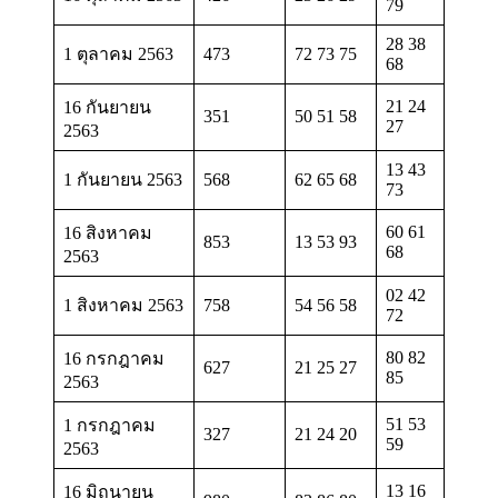
79
28 38
1 ตุลาคม 2563
473
72 73 75
68
21 24
16 กันยายน
351
50 51 58
27
2563
13 43
1 กันยายน 2563
568
62 65 68
73
60 61
16 สิงหาคม
853
13 53 93
68
2563
02 42
1 สิงหาคม 2563
758
54 56 58
72
80 82
16 กรกฎาคม
627
21 25 27
85
2563
51 53
1 กรกฎาคม
327
21 24 20
59
2563
13 16
16 มิถุนายน