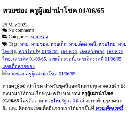
หวยซอง ครูผู้เฒ่านำโชค 01/06/65
25 May 2022
No comments
Categories:
หวยซอง
Tags:
หวย
,
หวยซอง
,
หวยเด็ด
,
หวยเด็ดงวดนี้
,
หวยไทย
,
หวย
ไทยรัฐ
,
หวยไทยรัฐ 01/06/65
,
เลขหวย
,
เลขหวยซอง
,
เลขหวย
ไทย
,
เลขเด็ด 01/06/65
,
เลขเด็ดงวดนี้
,
เลขเด็ดงวดนี้ 01/06/65
,
เลขเด็ดหวยซอง
หวยครูผู้เฒ่านำโชค สำหรับชุดนี้แอดมินตามทุกงวดเลยจ้า ยัง
คงหามาให้ตามเรื่อยๆนะครับ หวยซอง
ครูผู้เฒ่านำโชค
01/06/65
ใครติดตาม
หวยไทยรัฐ เดลินิวส์
จะมาท้ายๆงวดนะ
จ๊ะ และ ติดตามเลขเด็ดอื่นจากเราได้มากขึ้นที่
หวยเด็ดงวดนี้