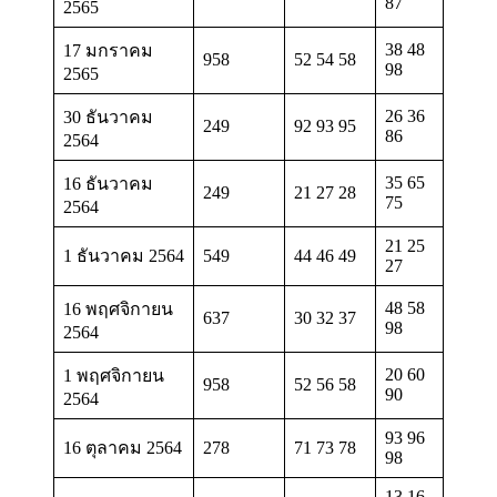
87
2565
38 48
17 มกราคม
958
52 54 58
98
2565
26 36
30 ธันวาคม
249
92 93 95
86
2564
35 65
16 ธันวาคม
249
21 27 28
75
2564
21 25
1 ธันวาคม 2564
549
44 46 49
27
48 58
16 พฤศจิกายน
637
30 32 37
98
2564
20 60
1 พฤศจิกายน
958
52 56 58
90
2564
93 96
16 ตุลาคม 2564
278
71 73 78
98
13 16