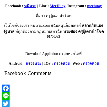
Facebook :
หมีหวย
| Line :
MeeHuay
| Instagram :
meehuay
ที่มา : ครูผู้เฒ่านำโชค
เว็บไซต์ของเรา หมีหวย.com สนับสนุนล็อตเตอรี่
สลากกินแบ่ง
รัฐบาล
ที่ถูกต้องตามกฏหมายเท่านั้น
หวยซอง
ครูผู้เฒ่านำโชค
01/06/65
———————————————————–
Download Appliation ตรวจหวยได้ที่
Android :
ตรวจหวย
| IOS :
ตรวจหวย
| Web :
ตรวจหวย
Facebook Comments
Facebook
Line