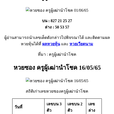
บน : 827 21 25 27
ล่าง : 50 53 57
ผู้อ่านสามารถนำเลขเด็ดดังกล่าวไปพิจรณาได้ และติดตามผล
หวยหุ้นได้ที่
ผลหวยหุ้น
และ
หวยเวียดนาม
ที่มา : ครูผู้เฒ่านำโชค
หวยซอง ครูผู้เฒ่านำโชค 16/05/65
สถิติเก่าเลขหวยซองครูผู้เฒ่านำโชค
เลขบน 3
เลขบน 2
เลข
วันที่
ตัว
ตัว
ล่าง