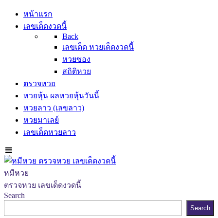
หน้าแรก
เลขเด็ดงวดนี้
Back
เลขเด็ด หวยเด็ดงวดนี้
หวยซอง
สถิติหวย
ตรวจหวย
หวยหุ้น ผลหวยหุ้นวันนี้
หวยลาว (เลขลาว)
หวยมาเลย์
เลขเด็ดหวยลาว
หมีหวย
ตรวจหวย เลขเด็ดงวดนี้
Search
Search