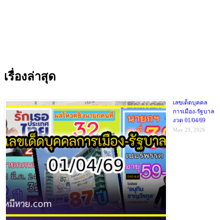
เรื่องล่าสุด
เลขเด็ดบุคคล
การเมือง-รัฐบาล
งวด 01/04/69
May 29, 2026