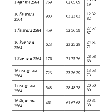
1 ตุลาคม 2564
769
62 65 69
19
12 32
16 กันยายน
983
03 23 83
82
2564
27 57
1 กันยายน 2564
459
52 56 59
87
24 61
16 สิงหาคม
623
23 25 28
71
2564
28 58
1 สิงหาคม 2564
176
71 75 76
68
13 53
16 กรกฎาคม
723
23 26 29
73
2564
20 50
1 กรกฎาคม
548
28 48 78
80
2564
30 31
16 มิถุนายน
461
61 67 68
38
2564