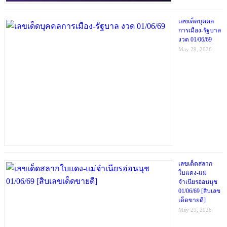
เลขเด็ดบุคคล
การเมือง-รัฐบาล
งวด 01/06/69
May 29, 2026
เลขเด็ดสลาก
ใบแดง-แม่
จำเนียรอ่อนนุช
01/06/69 [สิบเลข
เด็ดขายดี]
May 29, 2026