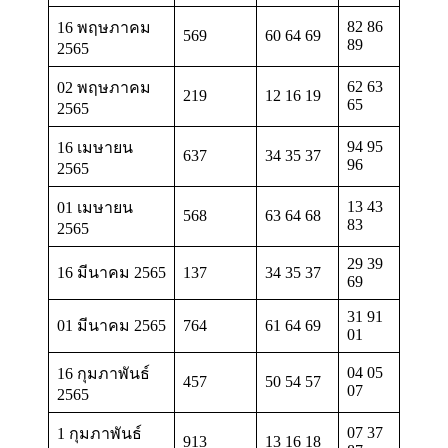
82 86
16 พฤษภาคม
569
60 64 69
89
2565
62 63
02 พฤษภาคม
219
12 16 19
65
2565
94 95
16 เมษายน
637
34 35 37
96
2565
13 43
01 เมษายน
568
63 64 68
83
2565
29 39
16 มีนาคม 2565
137
34 35 37
69
31 91
01 มีนาคม 2565
764
61 64 69
01
04 05
16 กุมภาพันธ์
457
50 54 57
07
2565
07 37
1 กุมภาพันธ์
913
13 16 18