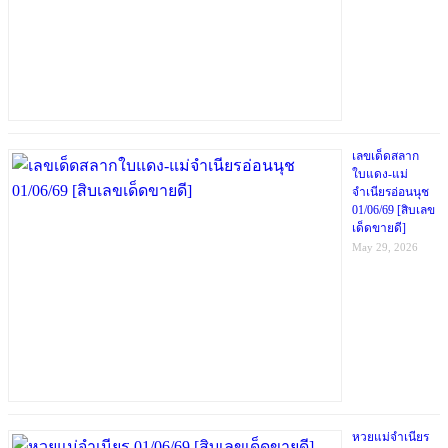
เลขเด็ดสลาก
ใบแดง-แม่
จำเนียรอ่อนนุช
01/06/69 [สิบเลข
เด็ดขายดี]
May 29, 2026
หวยแม่จำเนียร