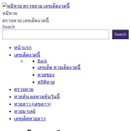
หมีหวย
ตรวจหวย เลขเด็ดงวดนี้
Search
Search
หน้าแรก
เลขเด็ดงวดนี้
Back
เลขเด็ด หวยเด็ดงวดนี้
หวยซอง
สถิติหวย
ตรวจหวย
หวยหุ้น ผลหวยหุ้นวันนี้
หวยลาว (เลขลาว)
หวยมาเลย์
เลขเด็ดหวยลาว