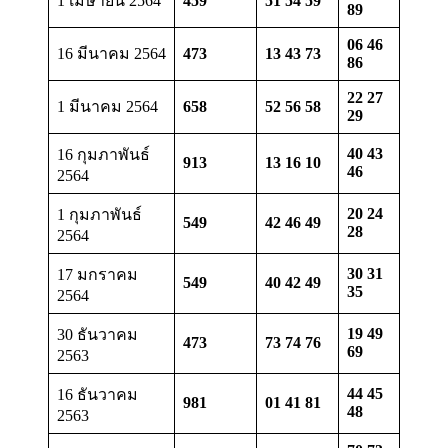
1 เมษายน 2564
459
51 54 59
89
06 46
16 มีนาคม 2564
473
13 43 73
86
22 27
1 มีนาคม 2564
658
52 56 58
29
40 43
16 กุมภาพันธ์
913
13 16 10
46
2564
20 24
1 กุมภาพันธ์
549
42 46 49
28
2564
30 31
17 มกราคม
549
40 42 49
35
2564
19 49
30 ธันวาคม
473
73 74 76
69
2563
44 45
16 ธันวาคม
981
01 41 81
48
2563