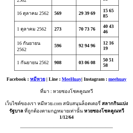
2562
15 65
16 ตุลาคม 2562
569
29 39 69
85
40 43
1 ตุลาคม 2562
273
70 73 76
46
12 16
16 กันยายน
596
92 94 96
19
2562
50 51
1 กันยายน 2562
908
03 06 08
58
Facebook :
หมีหวย
| Line :
MeeHuay
| Instagram :
meehuay
ที่มา : หวยซองโชคคูณทวี
เว็บไซต์ของเรา หมีหวย.com สนับสนุนล็อตเตอรี่
สลากกินแบ่ง
รัฐบาล
ที่ถูกต้องตามกฏหมายเท่านั้น
หวยซองโชคคูณทวี
1/12/64
———————————————————–