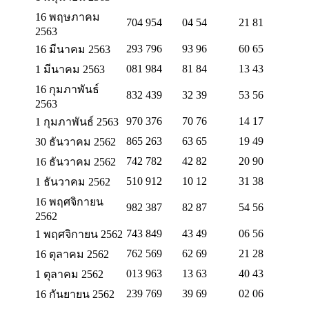
16 พฤษภาคม
704 954
04 54
21 81
2563
293 796
93 96
60 65
16 มีนาคม 2563
081 984
81 84
13 43
1 มีนาคม 2563
16 กุมภาพันธ์
832 439
32 39
53 56
2563
970 376
70 76
14 17
1 กุมภาพันธ์ 2563
865 263
63 65
19 49
30 ธันวาคม 2562
742 782
42 82
20 90
16 ธันวาคม 2562
510 912
10 12
31 38
1 ธันวาคม 2562
16 พฤศจิกายน
982 387
82 87
54 56
2562
743 849
43 49
06 56
1 พฤศจิกายน 2562
762 569
62 69
21 28
16 ตุลาคม 2562
013 963
13 63
40 43
1 ตุลาคม 2562
239 769
39 69
02 06
16 กันยายน 2562