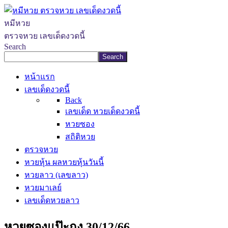
หมีหวย
ตรวจหวย เลขเด็ดงวดนี้
Search
Search
หน้าแรก
เลขเด็ดงวดนี้
Back
เลขเด็ด หวยเด็ดงวดนี้
หวยซอง
สถิติหวย
ตรวจหวย
หวยหุ้น ผลหวยหุ้นวันนี้
หวยลาว (เลขลาว)
หวยมาเลย์
เลขเด็ดหวยลาว
หวยซองแป๊ะกง 30/12/66