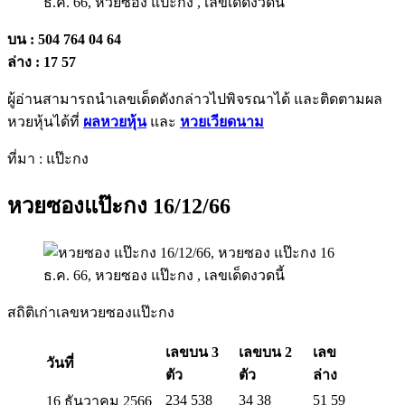
บน : 504 764 04 64
ล่าง : 17 57
ผู้อ่านสามารถนำเลขเด็ดดังกล่าวไปพิจรณาได้ และติดตามผล
หวยหุ้นได้ที่
ผลหวยหุ้น
และ
หวยเวียดนาม
ที่มา : แป๊ะกง
หวยซองแป๊ะกง 16/12/66
สถิติเก่าเลขหวยซองแป๊ะกง
เลขบน 3
เลขบน 2
เลข
วันที่
ตัว
ตัว
ล่าง
234 538
34 38
51 59
16 ธันวาคม 2566