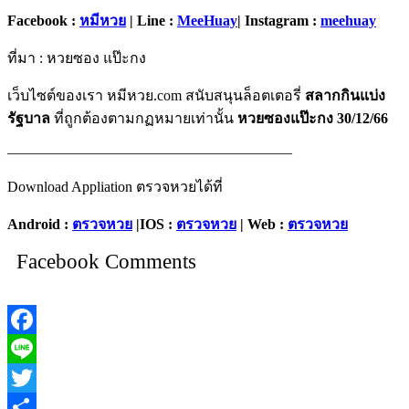
Facebook :
หมีหวย
| Line :
MeeHuay
| Instagram :
meehuay
ที่มา : หวยซอง แป๊ะกง
เว็บไซต์ของเรา หมีหวย.com สนับสนุนล็อตเตอรี่
สลากกินแบ่ง
รัฐบาล
ที่ถูกต้องตามกฏหมายเท่านั้น
หวยซองแป๊ะกง 30/12/66
———————————————————–
Download Appliation ตรวจหวยได้ที่
Android :
ตรวจหวย
|
IOS :
ตรวจหวย
|
Web :
ตรวจหวย
Facebook Comments
Facebook
Line
Twitter