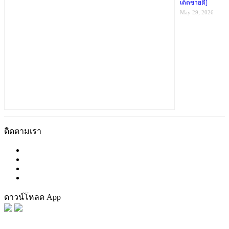
เด็ดขายดี]
May 29, 2026
ติดตามเรา
ดาวน์โหลด App