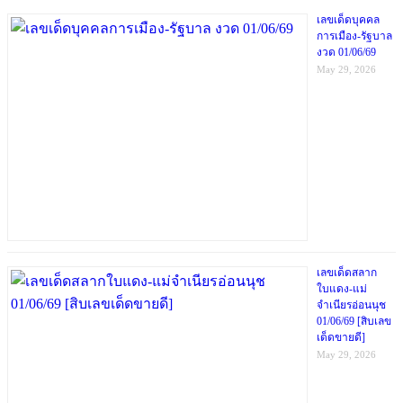
เลขเด็ดบุคคล
การเมือง-รัฐบาล
งวด 01/06/69
May 29, 2026
เลขเด็ดสลาก
ใบแดง-แม่
จำเนียรอ่อนนุช
01/06/69 [สิบเลข
เด็ดขายดี]
May 29, 2026