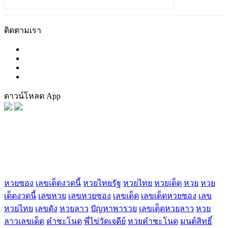
ติดตามเรา
ดาวน์โหลด App
FaceBook
Tag น่าสนใจ
หวยซอง
เลขเด็ดงวดนี้
หวยไทยรัฐ
หวยไทย
หวยเด็ด
หวย
หวย
เด็ดงวดนี้
เลขหวย
เลขหวยซอง
เลขเด็ด
เลขเด็ดหวยซอง
เลข
หวยไทย
เลขดัง
หวยลาว
ปัญหาพารวย
เลขเด็ดหวยลาว
หวย
ลาวเลขเด็ด
คำชะโนด
พี่ไข่วัดเจดีย์
หวยคำชะโนด
มนต์สิทธิ์