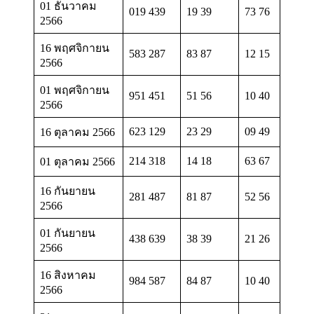
01 ธันวาคม
019 439
19 39
73 76
2566
16 พฤศจิกายน
583 287
83 87
12 15
2566
01 พฤศจิกายน
951 451
51 56
10 40
2566
623 129
23 29
09 49
16 ตุลาคม 2566
214 318
14 18
63 67
01 ตุลาคม 2566
16 กันยายน
281 487
81 87
52 56
2566
01 กันยายน
438 639
38 39
21 26
2566
16 สิงหาคม
984 587
84 87
10 40
2566