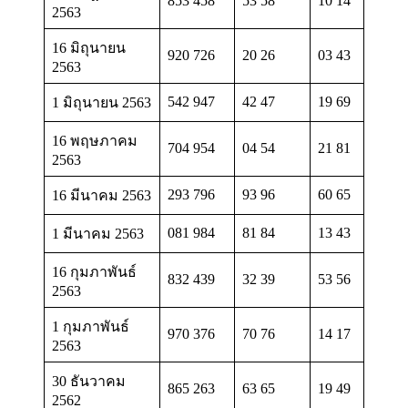
853 458
53 58
10 14
2563
16 มิถุนายน
920 726
20 26
03 43
2563
542 947
42 47
19 69
1 มิถุนายน 2563
16 พฤษภาคม
704 954
04 54
21 81
2563
293 796
93 96
60 65
16 มีนาคม 2563
081 984
81 84
13 43
1 มีนาคม 2563
16 กุมภาพันธ์
832 439
32 39
53 56
2563
1 กุมภาพันธ์
970 376
70 76
14 17
2563
30 ธันวาคม
865 263
63 65
19 49
2562