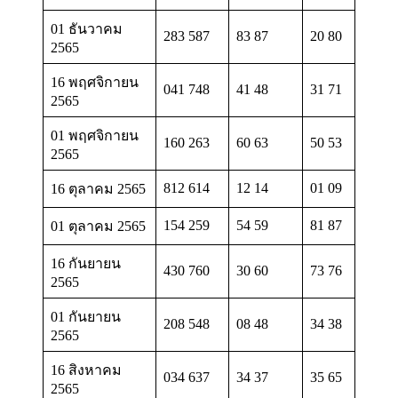
01 ธันวาคม
283 587
83 87
20 80
2565
16 พฤศจิกายน
041 748
41 48
31 71
2565
01 พฤศจิกายน
160 263
60 63
50 53
2565
812 614
12 14
01 09
16 ตุลาคม 2565
154 259
54 59
81 87
01 ตุลาคม 2565
16 กันยายน
430 760
30 60
73 76
2565
01 กันยายน
208 548
08 48
34 38
2565
16 สิงหาคม
034 637
34 37
35 65
2565