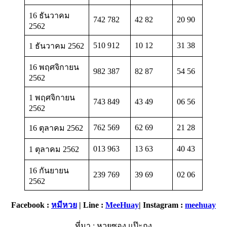
16 ธันวาคม
742 782
42 82
20 90
2562
510 912
10 12
31 38
1 ธันวาคม 2562
16 พฤศจิกายน
982 387
82 87
54 56
2562
1 พฤศจิกายน
743 849
43 49
06 56
2562
762 569
62 69
21 28
16 ตุลาคม 2562
013 963
13 63
40 43
1 ตุลาคม 2562
16 กันยายน
239 769
39 69
02 06
2562
Facebook :
หมีหวย
| Line :
MeeHuay
| Instagram :
meehuay
ที่มา : หวยซอง แป๊ะกง