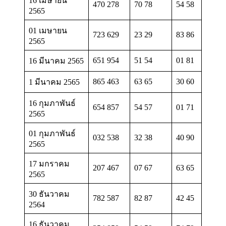
16 เมษายน
470 278
70 78
54 58
2565
01 เมษายน
723 629
23 29
83 86
2565
651 954
51 54
01 81
16 มีนาคม 2565
865 463
63 65
30 60
1 มีนาคม 2565
16 กุมภาพันธ์
654 857
54 57
01 71
2565
01 กุมภาพันธ์
032 538
32 38
40 90
2565
17 มกราคม
207 467
07 67
63 65
2565
30 ธันวาคม
782 587
82 87
42 45
2564
16 ธันวาคม