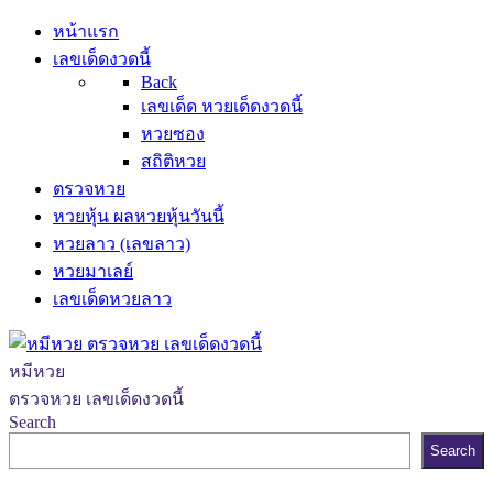
หน้าแรก
เลขเด็ดงวดนี้
Back
เลขเด็ด หวยเด็ดงวดนี้
หวยซอง
สถิติหวย
ตรวจหวย
หวยหุ้น ผลหวยหุ้นวันนี้
หวยลาว (เลขลาว)
หวยมาเลย์
เลขเด็ดหวยลาว
หมีหวย
ตรวจหวย เลขเด็ดงวดนี้
Search
Search