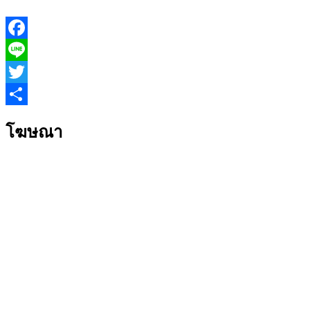
Facebook
Line
Twitter
Share
โฆษณา