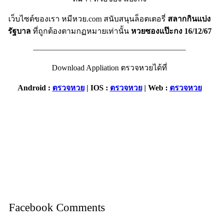
เว็บไซต์ของเรา หมีหวย.com สนับสนุนล็อตเตอรี่
สลากกินแบ่ง
รัฐบาล
ที่ถูกต้องตามกฏหมายเท่านั้น
หวยซองแป๊ะกง 16/12/67
———————————————————–
Download Appliation ตรวจหวยได้ที่
Android :
ตรวจหวย
| IOS :
ตรวจหวย
| Web :
ตรวจหวย
Facebook Comments