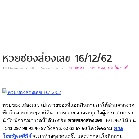
หวยซองส่องเลข 16/12/62
14 December 2019
No comments
หวยซอง
หวยซอง
,
เลขเด็ดงวดนี้
หวยซอง..ส่องเลข เป็นหวยซองที่แอดมินตามมาให้อ่านจากงวด
ที่แล้ว อ่านผ่านๆตาก็คิดว่าเลขสวย อาจจะถูกใจผู้อ่าน สามารถ
นำไปพิจารณางวดนี้ได้นะครับ
หวยซองส่องเลข 16/12/62
ให้ บน
:
543 297 90 93 96 97
วิ่งล่าง:
62 63 67 60
ใครติดตาม
หวย
ไทยรัฐเดลินิส์
จะมาท้ายๆงวดนะจ๊ะ และหากสนใจติดตาม