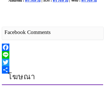
Android :
ตรวจหวย
| IOS :
ตรวจหวย
| Web :
ตรวจหวย
Facebook Comments
Facebook
Line
Twitter
โฆษณา
Share