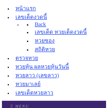
หน้าแรก
เลขเด็ดงวดนี้
Back
เลขเด็ด หวยเด็ดงวดนี้
หวยซอง
สถิติหวย
ตรวจหวย
หวยหุ้น ผลหวยหุ้นวันนี้
หวยลาว (เลขลาว)
หวยมาเลย์
เลขเด็ดหวยลาว