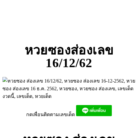
หวยซองส่องเลข
16/12/62
กดเพื่อนติดตามเลขเด็ด