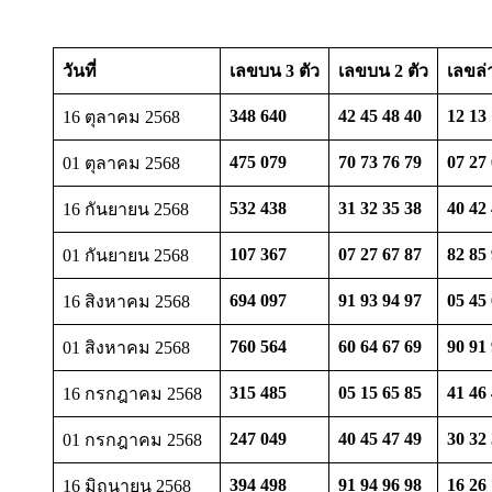
วันที่
เลขบน 3 ตัว
เลขบน 2 ตัว
เลขล่
348 640
42 45 48 40
12 13
16 ตุลาคม 2568
475 079
70 73 76 79
07 27
01 ตุลาคม 2568
532 438
31 32 35 38
40 42
16 กันยายน 2568
107 367
07 27 67 87
82 85
01 กันยายน 2568
694 097
91 93 94 97
05 45
16 สิงหาคม 2568
760 564
60 64 67 69
90 91
01 สิงหาคม 2568
315 485
05 15 65 85
41 46
16 กรกฎาคม 2568
247 049
40 45 47 49
30 32
01 กรกฎาคม 2568
394 498
91 94 96 98
16 26
16 มิถุนายน 2568