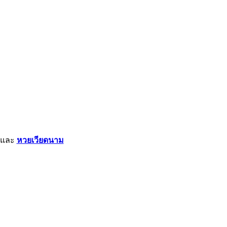
และ
หวยเวียดนาม