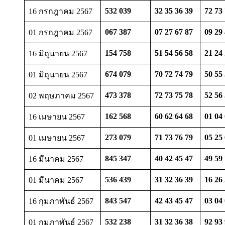
532 039
32 35 36 39
72 73
16 กรกฎาคม 2567
067 387
07 27 67 87
09 29
01 กรกฎาคม 2567
154 758
51 54 56 58
21 24
16 มิถุนายน 2567
674 079
70 72 74 79
50 55
01 มิถุนายน 2567
473 378
72 73 75 78
52 56
02 พฤษภาคม 2567
162 568
60 62 64 68
01 04
16 เมษายน 2567
273 079
71 73 76 79
05 25
01 เมษายน 2567
845 347
40 42 45 47
49 59
16 มีนาคม 2567
536 439
31 32 36 39
16 26
01 มีนาคม 2567
843 547
42 43 45 47
03 04
16 กุมภาพันธ์ 2567
532 238
31 32 36 38
92 93
01 กุมภาพันธ์ 2567