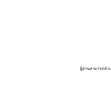
ผู้อ่านสามารถนำเ