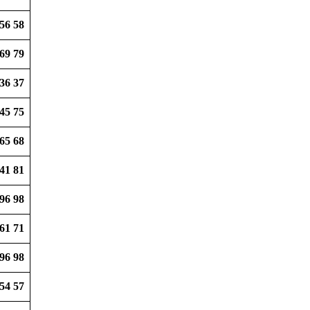
 56 58
 69 79
 36 37
 45 75
 65 68
 41 81
 96 98
 61 71
 96 98
 54 57