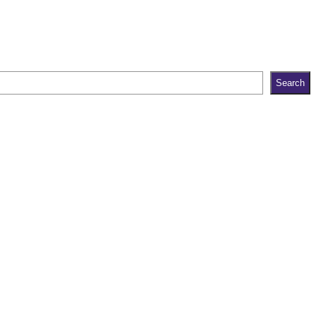
Search