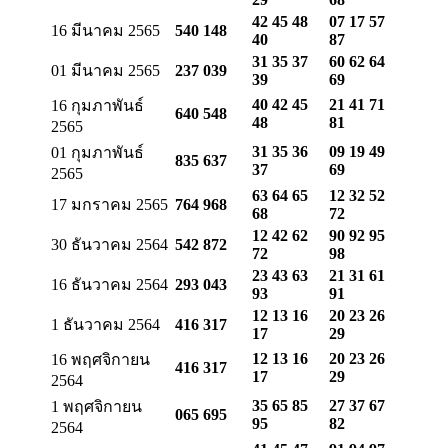
42 45 48
07 17 57
16 มีนาคม 2565
540 148
40
87
31 35 37
60 62 64
01 มีนาคม 2565
237 039
39
69
40 42 45
21 41 71
16 กุมภาพันธ์
640 548
48
81
2565
31 35 36
09 19 49
01 กุมภาพันธ์
835 637
37
69
2565
63 64 65
12 32 52
17 มกราคม 2565
764 968
68
72
12 42 62
90 92 95
30 ธันวาคม 2564
542 872
72
98
23 43 63
21 31 61
16 ธันวาคม 2564
293 043
93
91
12 13 16
20 23 26
1 ธันวาคม 2564
416 317
17
29
12 13 16
20 23 26
16 พฤศจิกายน
416 317
17
29
2564
35 65 85
27 37 67
1 พฤศจิกายน
065 695
95
82
2564