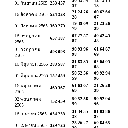
50 53 54
12 13 15
01 กันยายน 2565
253 457
57
18
21 24 26
60 62 64
16 สิงหาคม 2565
524 328
28
07
19 39 69
21 23 26
01 สิงหาคม 2565
369 279
79
29
07 27 57
40 42 45
16 กรกฎาคม
657 187
87
48
2565
90 93 96
61 64 67
01 กรกฎาคม
493 098
98
69
2565
81 83 85
02 04 05
16 มิถุนายน 2565
283 587
87
08
50 52 56
09 92 94
01 มิถุนายน 2565
152 459
59
96
61 63 67
21 26 28
16 พฤษภาคม
469 367
69
29
2565
50 52 56
90 92 94
02 พฤษภาคม
152 459
59
96
2565
31 34 35
81 83 86
16 เมษายน 2565
034 238
38
87
23 26 27
60 64 65
01 เมษายน 2565
329 726
29
68