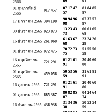
69
91
2566
07 17 47
81 84 85
01 กุมภาพันธ์
017 457
57
87
2566
90 94 96
07 37 57
17 มกราคม 2566
394 198
98
97
13 23 43
60 61 65
30 ธันวาคม 2565
023 873
73
68
61 63 67
23 24 26
16 ธันวาคม 2565
261 068
68
29
70 72 73
51 55 56
01 ธันวาคม 2565
072 475
75
59
01 21 61
20 40 60
16 พฤศจิกายน
721 291
91
80
2565
50 53 56
31 61 81
01 พฤศจิกายน
459 056
59
91
2565
01 21 61
20 40 60
16 ตุลาคม 2565
721 291
91
80
80 82 85
04 24 64
01 ตุลาคม 2565
685 387
87
74
31 34 36
50 53 54
16 กันยายน 2565
436 938
38
59