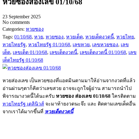
หวยซองส่องเลข 01/10/68
23 September 2025
No comments
Categories:
หวยซอง
Tags:
01/10/68
,
หวย
,
หวยซอง
,
หวยเด็ด
,
หวยเด็ดงวดนี้
,
หวยไทย
,
หวยไทยรัฐ
,
หวยไทยรัฐ 01/10/68
,
เลขหวย
,
เลขหวยซอง
,
เลข
เด็ด
,
เลขเด็ด 01/10/68
,
เลขเด็ดงวดนี้
,
เลขเด็ดงวดนี้ 01/10/68
,
เลข
เด็ดไทยรัฐ 01/10/68
หวยส่องเลข เป็นหวยซองที่แอดมินตามมาให้อ่านจากงวดที่แล้ว
อ่านผ่านๆตาก็คิดว่าเลขสวย อาจจะถูกใจผู้อ่าน สามารถนำไป
พิจารณางวดนี้ได้นะครับ
หวยซอง ส่องเลข 01/10/68
ใครติดตาม
หวยไทยรัฐ เดลินิวส์
จะมาท้ายงวดนะจ๊ะ และ ติดตามเลขเด็ดอื่น
จากเราได้มากขึ้นที่
หวยเด็ดงวดนี้