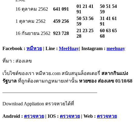
01 21 41
50 51 54
16 ตุลาคม 2562
641 091
91
59
50 53 56
31 41 61
1 ตุลาคม 2562
459 256
59
91
21 23 25
60 63 65
16 กันยายน 2562
923 728
28
68
Facebook :
หมีหวย
| Line :
MeeHuay
| Instagram :
meehuay
ที่มา : ส่องเลข
เว็บไซต์ของเรา หมีหวย.com สนับสนุนล็อตเตอรี่
สลากกินแบ่ง
รัฐบาล
ที่ถูกต้องตามกฏหมายเท่านั้น
หวยซอง ส่องเลข 01/10/68
———————————————————–
Download Appliation ตรวจหวยได้ที่
Android :
ตรวจหวย
| IOS :
ตรวจหวย
| Web :
ตรวจหวย