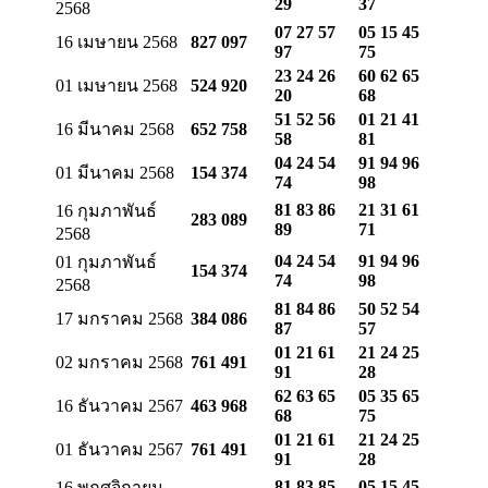
29
37
2568
07 27 57
05 15 45
16 เมษายน 2568
827 097
97
75
23 24 26
60 62 65
01 เมษายน 2568
524 920
20
68
51 52 56
01 21 41
16 มีนาคม 2568
652 758
58
81
04 24 54
91 94 96
01 มีนาคม 2568
154 374
74
98
81 83 86
21 31 61
16 กุมภาพันธ์
283 089
89
71
2568
04 24 54
91 94 96
01 กุมภาพันธ์
154 374
74
98
2568
81 84 86
50 52 54
17 มกราคม 2568
384 086
87
57
01 21 61
21 24 25
02 มกราคม 2568
761 491
91
28
62 63 65
05 35 65
16 ธันวาคม 2567
463 968
68
75
01 21 61
21 24 25
01 ธันวาคม 2567
761 491
91
28
81 83 85
05 15 45
16 พฤศจิกายน