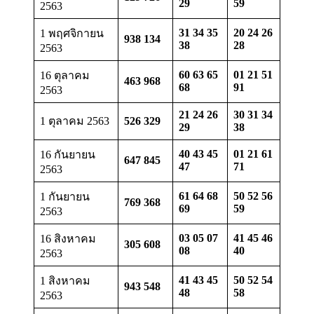
29
59
2563
31 34 35
20 24 26
1 พฤศจิกายน
938 134
38
28
2563
60 63 65
01 21 51
16 ตุลาคม
463 968
68
91
2563
21 24 26
30 31 34
1 ตุลาคม 2563
526 329
29
38
40 43 45
01 21 61
16 กันยายน
647 845
47
71
2563
61 64 68
50 52 56
1 กันยายน
769 368
69
59
2563
03 05 07
41 45 46
16 สิงหาคม
305 608
08
40
2563
41 43 45
50 52 54
1 สิงหาคม
943 548
48
58
2563