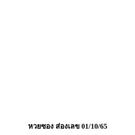
หวยซอง ส่องเลข 01/10/65