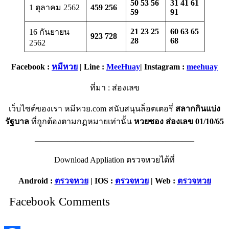
50 53 56
31 41 61
1 ตุลาคม 2562
459 256
59
91
21 23 25
60 63 65
16 กันยายน
923 728
28
68
2562
Facebook :
หมีหวย
| Line :
MeeHuay
| Instagram :
meehuay
ที่มา : ส่องเลข
เว็บไซต์ของเรา หมีหวย.com สนับสนุนล็อตเตอรี่
สลากกินแบ่ง
รัฐบาล
ที่ถูกต้องตามกฏหมายเท่านั้น
หวยซอง ส่องเลข 01/10/65
———————————————————–
Download Appliation ตรวจหวยได้ที่
Android :
ตรวจหวย
| IOS :
ตรวจหวย
| Web :
ตรวจหวย
Facebook Comments