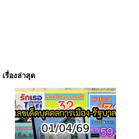
เรื่องล่าสุด