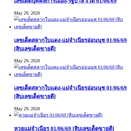
เลขเด็ดบุคคลการเมือง-รัฐบาล งวด 01/06/69
May 29, 2026
เลขเด็ดสลากใบแดง-แม่จำเนียรอ่อนนุช 01/06/69
[สิบเลขเด็ดขายดี]
May 29, 2026
เลขเด็ดสลากใบแดง-แม่จำเนียรอ่อนนุช 01/06/69
[สิบเลขเด็ดขายดี]
May 29, 2026
หวยแม่จำเนียร 01/06/69 [สิบเลขเด็ดขายดี]