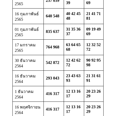
237 039
39
69
2565
40 42 45
21 41 71
16 กุมภาพันธ์
640 548
48
81
2565
31 35 36
09 19 49
01 กุมภาพันธ์
835 637
37
69
2565
63 64 65
12 32 52
17 มกราคม
764 968
68
72
2565
12 42 62
90 92 95
30 ธันวาคม
542 872
72
98
2564
23 43 63
21 31 61
16 ธันวาคม
293 043
93
91
2564
12 13 16
20 23 26
1 ธันวาคม
416 317
17
29
2564
12 13 16
20 23 26
16 พฤศจิกายน
416 317
17
29
2564