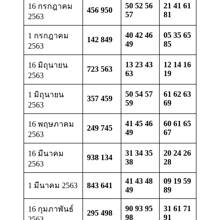
50 52 56
21 41 61
16 กรกฎาคม
456 950
57
81
2563
40 42 46
05 35 65
1 กรกฎาคม
142 849
49
85
2563
13 23 43
12 14 16
16 มิถุนายน
723 563
63
19
2563
50 54 57
61 62 63
1 มิถุนายน
357 459
59
69
2563
41 45 46
60 61 65
16 พฤษภาคม
249 745
49
67
2563
31 34 35
20 24 26
16 มีนาคม
938 134
38
28
2563
41 43 48
09 19 59
1 มีนาคม 2563
843 641
49
89
90 93 95
31 61 71
16 กุมภาพันธ์
295 498
98
91
2563