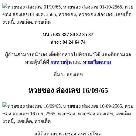
บน : 685 387 80 82 85 87
ล่าง : 04 24 64 74
ผู้อ่านสามารถนำเลขเด็ดดังกล่าวไปพิจรณาได้ และติดตามผล
หวยหุ้นได้ที่
ผลหวยหุ้น
และ
หวยเวียดนาม
ที่มา : ส่องเลข
หวยซอง ส่องเลข 16/09/65
สถิติเก่าเลขหวยซอง ฅนรวยโชค