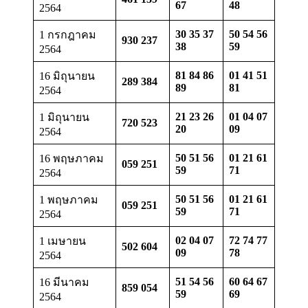
67
48
2564
30 35 37
50 54 56
1 กรกฎาคม
930 237
38
59
2564
81 84 86
01 41 51
16 มิถุนายน
289 384
89
81
2564
21 23 26
01 04 07
1 มิถุนายน
720 523
20
09
2564
50 51 56
01 21 61
16 พฤษภาคม
059 251
59
71
2564
50 51 56
01 21 61
1 พฤษภาคม
059 251
59
71
2564
02 04 07
72 74 77
1 เมษายน
502 604
09
78
2564
51 54 56
60 64 67
16 มีนาคม
859 054
59
69
2564