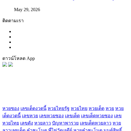
May 29, 2026
ติดตามเรา
ดาวน์โหลด App
FaceBook
Tag น่าสนใจ
หวยซอง
เลขเด็ดงวดนี้
หวยไทยรัฐ
หวยไทย
หวยเด็ด
หวย
หวย
เด็ดงวดนี้
เลขหวย
เลขหวยซอง
เลขเด็ด
เลขเด็ดหวยซอง
เลข
หวยไทย
เลขดัง
หวยลาว
ปัญหาพารวย
เลขเด็ดหวยลาว
หวย
ลาวเลขเด็ด
คำชะโนด
พี่ไข่วัดเจดีย์
หวยคำชะโนด
มนต์สิทธิ์