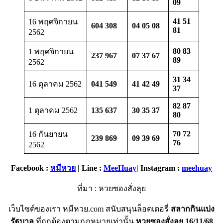
09
41 51
16 พฤศจิกายน
604 308
04 05 08
81
2562
80 83
1 พฤศจิกายน
237 967
07 37 67
89
2562
31 34
16 ตุลาคม 2562
041 549
41 42 49
37
82 87
1 ตุลาคม 2562
135 637
30 35 37
80
70 72
16 กันยายน
239 869
09 39 69
76
2562
Facebook :
หมีหวย
| Line :
MeeHuay
| Instagram :
meehuay
ที่มา : หวยซองสั่งลุย
เว็บไซต์ของเรา หมีหวย.com สนับสนุนล็อตเตอรี่
สลากกินแบ่ง
รัฐบาล
ที่ถูกต้องตามกฏหมายเท่านั้น
หวยซองสั่งลุย 16/11/68