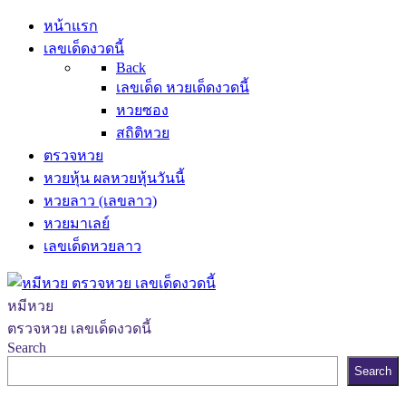
หน้าแรก
เลขเด็ดงวดนี้
Back
เลขเด็ด หวยเด็ดงวดนี้
หวยซอง
สถิติหวย
ตรวจหวย
หวยหุ้น ผลหวยหุ้นวันนี้
หวยลาว (เลขลาว)
หวยมาเลย์
เลขเด็ดหวยลาว
หมีหวย
ตรวจหวย เลขเด็ดงวดนี้
Search
Search