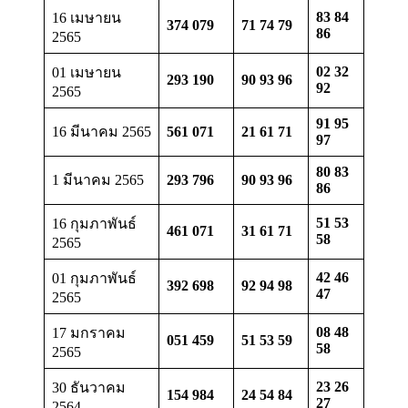
83 84
16 เมษายน
374 079
71 74 79
86
2565
02 32
01 เมษายน
293 190
90 93 96
92
2565
91 95
16 มีนาคม 2565
561 071
21 61 71
97
80 83
1 มีนาคม 2565
293 796
90 93 96
86
51 53
16 กุมภาพันธ์
461 071
31 61 71
58
2565
42 46
01 กุมภาพันธ์
392 698
92 94 98
47
2565
08 48
17 มกราคม
051 459
51 53 59
58
2565
23 26
30 ธันวาคม
154 984
24 54 84
27
2564