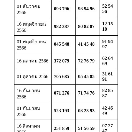
52 54
01 ธันวาคม
093 796
93 94 96
56
2566
12 15
16 พฤศจิกายน
982 387
80 82 87
18
2566
91 94
01 พฤศจิกายน
045 548
41 45 48
97
2566
62 64
16 ตุลาคม 2566
372 079
72 76 79
69
31 61
01 ตุลาคม 2566
705 685
05 45 85
91
82 85
16 กันยายน
071 276
71 74 76
87
2566
42 46
01 กันยายน
523 193
03 23 93
49
2566
07 27
16 สิงหาคม
251 859
51 56 59
47