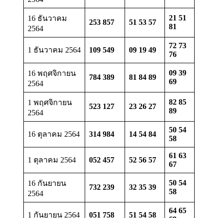
21 51
16 ธันวาคม
253 857
51 53 57
81
2564
72 73
1 ธันวาคม 2564
109 549
09 19 49
76
09 39
16 พฤศจิกายน
784 389
81 84 89
69
2564
82 85
1 พฤศจิกายน
523 127
23 26 27
89
2564
50 54
16 ตุลาคม 2564
314 984
14 54 84
58
61 63
1 ตุลาคม 2564
052 457
52 56 57
67
50 54
16 กันยายน
732 239
32 35 39
58
2564
64 65
1 กันยายน 2564
051 758
51 54 58