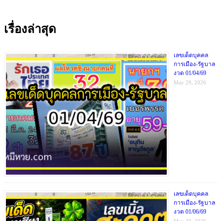
เรื่องล่าสุด
เลขเด็ดบุคคล
การเมือง-รัฐบาล
งวด 01/04/69
May 29, 2026
เลขเด็ดบุคคล
การเมือง-รัฐบาล
งวด 01/06/69