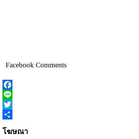
Facebook Comments
Facebook
Line
Twitter
Share
โฆษณา