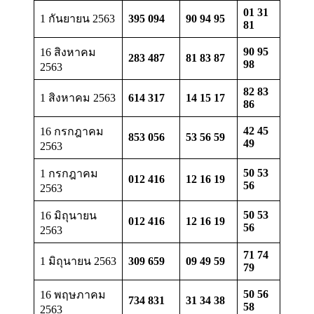
01 31
1 กันยายน 2563
395 094
90 94 95
81
90 95
16 สิงหาคม
283 487
81 83 87
98
2563
82 83
1 สิงหาคม 2563
614 317
14 15 17
86
42 45
16 กรกฎาคม
853 056
53 56 59
49
2563
50 53
1 กรกฎาคม
012 416
12 16 19
56
2563
50 53
16 มิถุนายน
012 416
12 16 19
56
2563
71 74
1 มิถุนายน 2563
309 659
09 49 59
79
50 56
16 พฤษภาคม
734 831
31 34 38
58
2563