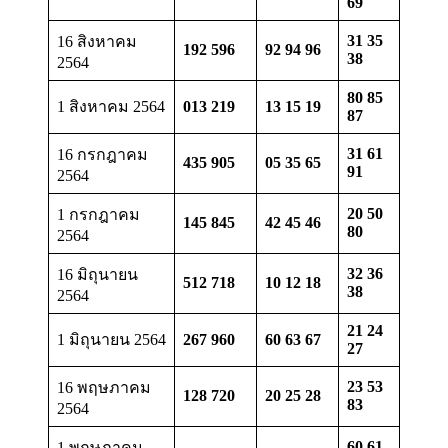
69
31 35
16 สิงหาคม
192 596
92 94 96
38
2564
80 85
1 สิงหาคม 2564
013 219
13 15 19
87
31 61
16 กรกฎาคม
435 905
05 35 65
91
2564
20 50
1 กรกฎาคม
145 845
42 45 46
80
2564
32 36
16 มิถุนายน
512 718
10 12 18
38
2564
21 24
1 มิถุนายน 2564
267 960
60 63 67
27
23 53
16 พฤษภาคม
128 720
20 25 28
83
2564
60 61
1 พฤษภาคม