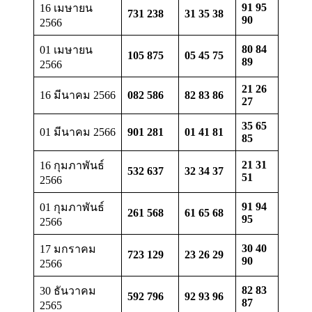
91 95
16 เมษายน
731 238
31 35 38
90
2566
80 84
01 เมษายน
105 875
05 45 75
89
2566
21 26
16 มีนาคม 2566
082 586
82 83 86
27
35 65
01 มีนาคม 2566
901 281
01 41 81
85
21 31
16 กุมภาพันธ์
532 637
32 34 37
51
2566
91 94
01 กุมภาพันธ์
261 568
61 65 68
95
2566
30 40
17 มกราคม
723 129
23 26 29
90
2566
82 83
30 ธันวาคม
592 796
92 93 96
87
2565