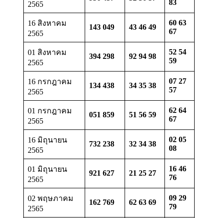
83
2565
60 63
16 สิงหาคม
143 049
43 46 49
67
2565
52 54
01 สิงหาคม
394 298
92 94 98
59
2565
07 27
16 กรกฎาคม
134 438
34 35 38
57
2565
62 64
01 กรกฎาคม
051 859
51 56 59
67
2565
02 05
16 มิถุนายน
732 238
32 34 38
08
2565
16 46
01 มิถุนายน
921 627
21 25 27
76
2565
09 29
02 พฤษภาคม
162 769
62 63 69
79
2565