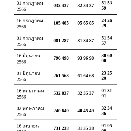
51 53
31 กรกฎาคม
032 437
32 34 37
59
2566
24 26
16 กรกฎาคม
105 485
05 65 85
29
2566
51 54
01 กรกฎาคม
081 287
81 84 87
57
2566
30 60
16 มิถุนายน
796 498
93 96 98
90
2566
23 25
01 มิถุนายน
261 568
61 64 68
29
2566
01 31
16 พฤษภาคม
532 837
32 35 37
91
2566
32 34
02 พฤษภาคม
240 649
40 45 49
36
2566
91 95
16 เมษายน
731 238
31 35 38
90