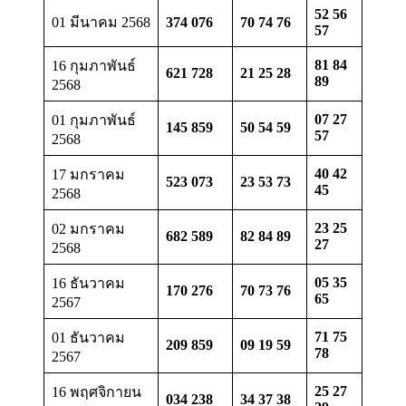
52 56
01 มีนาคม 2568
374 076
70 74 76
57
81 84
16 กุมภาพันธ์
621 728
21 25 28
89
2568
07 27
01 กุมภาพันธ์
145 859
50 54 59
57
2568
40 42
17 มกราคม
523 073
23 53 73
45
2568
23 25
02 มกราคม
682 589
82 84 89
27
2568
05 35
16 ธันวาคม
170 276
70 73 76
65
2567
71 75
01 ธันวาคม
209 859
09 19 59
78
2567
25 27
16 พฤศจิกายน
034 238
34 37 38