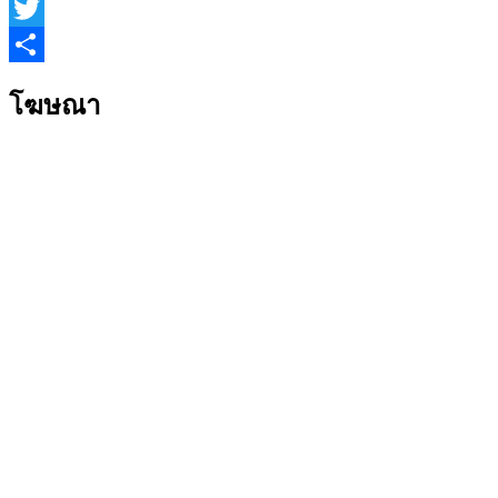
Line
Twitter
Share
โฆษณา