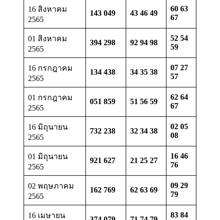
60 63
16 สิงหาคม
143 049
43 46 49
67
2565
52 54
01 สิงหาคม
394 298
92 94 98
59
2565
07 27
16 กรกฎาคม
134 438
34 35 38
57
2565
62 64
01 กรกฎาคม
051 859
51 56 59
67
2565
02 05
16 มิถุนายน
732 238
32 34 38
08
2565
16 46
01 มิถุนายน
921 627
21 25 27
76
2565
09 29
02 พฤษภาคม
162 769
62 63 69
79
2565
83 84
16 เมษายน
374 079
71 74 79