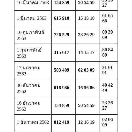
16 มีนาคม 2563
154 859
50 54 59
27
61 65
1 มีนาคม 2563
615 910
15 18 10
68
09 39
16 กุมภาพันธ์
726 529
23 26 29
69
2563
80 84
1 กุมภาพันธ์
315 617
14 15 17
89
2563
31 61
17 มกราคม
503 409
02 03 09
91
2563
40 42
30 ธันวาคม
016 986
16 56 86
49
2562
23 26
16 ธันวาคม
154 859
50 54 59
27
2562
02 06
1 ธันวาคม 2562
812 419
12 16 19
09