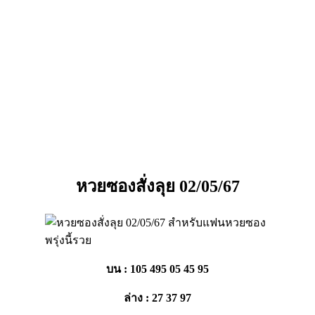
หวยซองสั่งลุย 02/05/67
บน :
105 495 05 45 95
ล่าง : 27 37 97