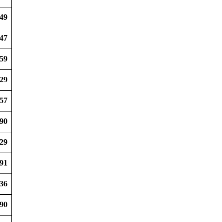
 49
 47
 59
 29
 57
 90
 29
 91
 36
 90