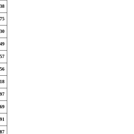
 38
 75
 30
 49
 57
 56
 18
 97
 69
 91
 87