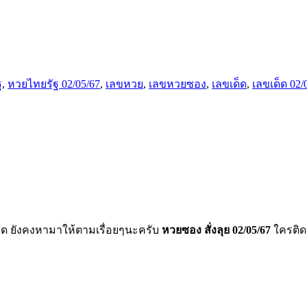
ฐ
,
หวยไทยรัฐ 02/05/67
,
เลขหวย
,
เลขหวยซอง
,
เลขเด็ด
,
เลขเด็ด 02/
่สุด ยังคงหามาให้ตามเรื่อยๆนะครับ
หวยซอง สั่งลุย 02/05/67
ใครติ