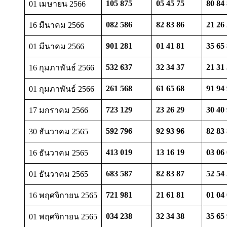
105 875
05 45 75
80 84
01 เมษายน 2566
082 586
82 83 86
21 26
16 มีนาคม 2566
901 281
01 41 81
35 65
01 มีนาคม 2566
532 637
32 34 37
21 31
16 กุมภาพันธ์ 2566
261 568
61 65 68
91 94
01 กุมภาพันธ์ 2566
723 129
23 26 29
30 40
17 มกราคม 2566
592 796
92 93 96
82 83
30 ธันวาคม 2565
413 019
13 16 19
03 06
16 ธันวาคม 2565
683 587
82 83 87
52 54
01 ธันวาคม 2565
721 981
21 61 81
01 04
16 พฤศจิกายน 2565
034 238
32 34 38
35 65
01 พฤศจิกายน 2565