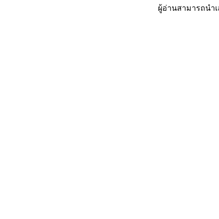
ผู้อ่านสามารถนำเ