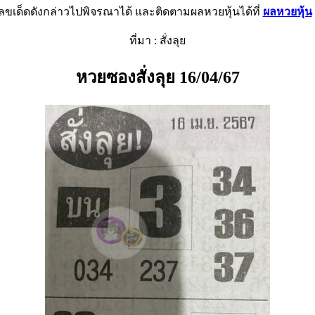
ลขเด็ดดังกล่าวไปพิจรณาได้ และติดตามผลหวยหุ้นได้ที่
ผลหวยหุ้น
ที่มา : สั่งลุย
หวยซองสั่งลุย 16/04/67