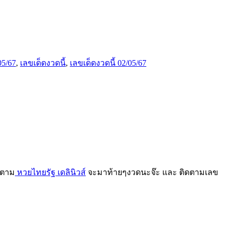
05/67
,
เลขเด็ดงวดนี้
,
เลขเด็ดงวดนี้ 02/05/67
ดตาม
หวยไทยรัฐ เดลินิวส์
จะมาท้ายๆงวดนะจ๊ะ และ ติดตามเลข