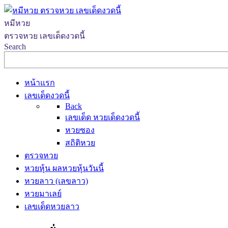
หมีหวย
ตรวจหวย เลขเด็ดงวดนี้
Search
หน้าแรก
เลขเด็ดงวดนี้
Back
เลขเด็ด หวยเด็ดงวดนี้
หวยซอง
สถิติหวย
ตรวจหวย
หวยหุ้น ผลหวยหุ้นวันนี้
หวยลาว (เลขลาว)
หวยมาเลย์
เลขเด็ดหวยลาว