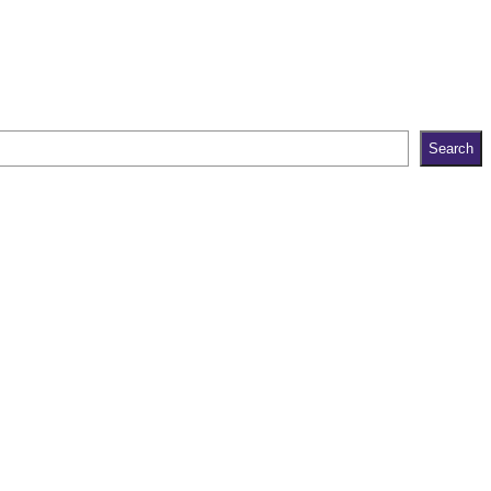
Search