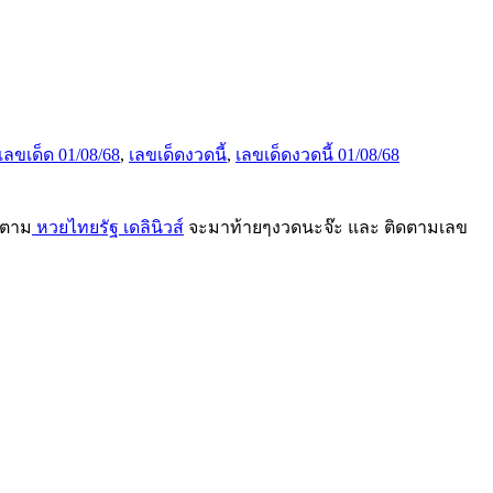
เลขเด็ด 01/08/68
,
เลขเด็ดงวดนี้
,
เลขเด็ดงวดนี้ 01/08/68
ดตาม
หวยไทยรัฐ เดลินิวส์
จะมาท้ายๆงวดนะจ๊ะ และ ติดตามเลข