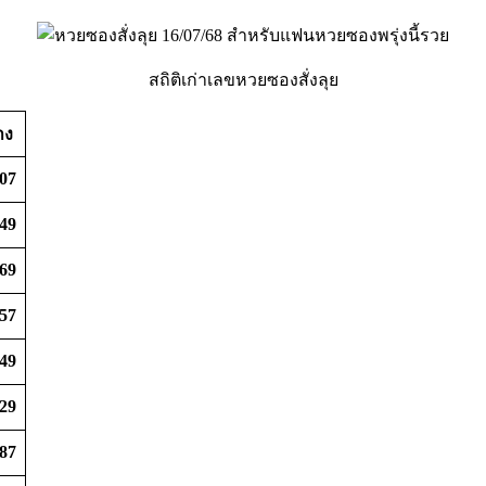
สถิติเก่าเลขหวยซองสั่งลุย
าง
 07
 49
 69
 57
 49
 29
 87