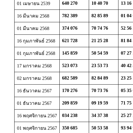
640 270
10 40 70
13 16
01 เมษายน 2539
782 389
82 85 89
01 04
16 มีนาคม 2568
374 076
70 74 76
52 56
01 มีนาคม 2568
621 728
21 25 28
81 84
16 กุมภาพันธ์ 2568
145 859
50 54 59
07 27
01 กุมภาพันธ์ 2568
523 073
23 53 73
40 42
17 มกราคม 2568
682 589
82 84 89
23 25
02 มกราคม 2568
170 276
70 73 76
05 35
16 ธันวาคม 2567
209 859
09 19 59
71 75
01 ธันวาคม 2567
034 238
34 37 38
25 27
16 พฤศจิกายน 2567
350 685
50 53 58
93 94
01 พฤศจิกายน 2567