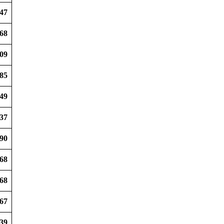
 47
 68
 09
 85
 49
 37
 90
 68
 68
 67
 39