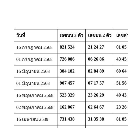
วันที่
เลขบน 3 ตัว
เลขบน 2 ตัว
เลขล่
821 524
21 24 27
01 05
16 กรกฎาคม 2568
726 086
06 26 86
43 45
01 กรกฎาคม 2568
384 182
82 84 89
60 64
16 มิถุนายน 2568
907 457
07 17 57
51 56
01 มิถุนายน 2568
523 329
23 26 29
40 43
16 พฤษภาคม 2568
162 067
62 64 67
23 26
02 พฤษภาคม 2568
731 438
31 35 38
81 85
16 เมษายน 2539