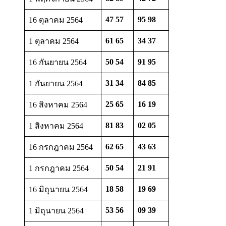
47 57
95 98
16 ตุลาคม 2564
61 65
34 37
1 ตุลาคม 2564
50 54
91 95
16 กันยายน 2564
31 34
84 85
1 กันยายน 2564
25 65
16 19
16 สิงหาคม 2564
81 83
02 05
1 สิงหาคม 2564
62 65
43 63
16 กรกฎาคม 2564
50 54
21 91
1 กรกฎาคม 2564
18 58
19 69
16 มิถุนายน 2564
53 56
09 39
1 มิถุนายน 2564