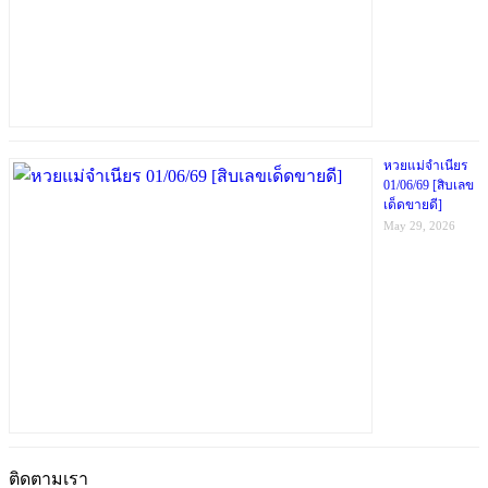
หวยแม่จำเนียร
01/06/69 [สิบเลข
เด็ดขายดี]
May 29, 2026
ติดตามเรา