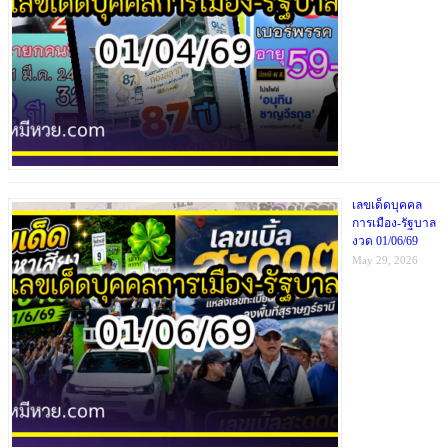
เลขเด็ดบุคคล
การเมือง-รัฐบาล
งวด 01/06/69
May 29, 2026