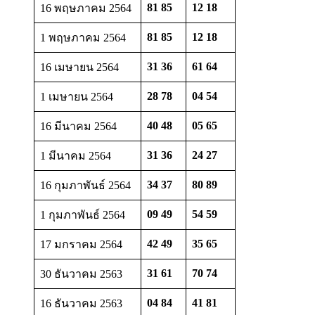
81 85
12 18
16 พฤษภาคม 2564
81 85
12 18
1 พฤษภาคม 2564
31 36
61 64
16 เมษายน 2564
28 78
04 54
1 เมษายน 2564
40 48
05 65
16 มีนาคม 2564
31 36
24 27
1 มีนาคม 2564
34 37
80 89
16 กุมภาพันธ์ 2564
09 49
54 59
1 กุมภาพันธ์ 2564
42 49
35 65
17 มกราคม 2564
31 61
70 74
30 ธันวาคม 2563
04 84
41 81
16 ธันวาคม 2563