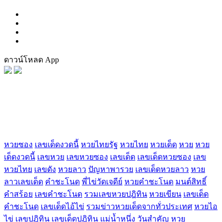
ดาวน์โหลด App
FaceBook
Tag น่าสนใจ
หวยซอง
เลขเด็ดงวดนี้
หวยไทยรัฐ
หวยไทย
หวยเด็ด
หวย
หวย
เด็ดงวดนี้
เลขหวย
เลขหวยซอง
เลขเด็ด
เลขเด็ดหวยซอง
เลข
หวยไทย
เลขดัง
หวยลาว
ปัญหาพารวย
เลขเด็ดหวยลาว
หวย
ลาวเลขเด็ด
คำชะโนด
พี่ไข่วัดเจดีย์
หวยคำชะโนด
มนต์สิทธิ์
คำสร้อย
เลขคำชะโนด
รวมเลขหวยปฎิทิน
หวยเขียน
เลขเด็ด
คำชะโนด
เลขเด็ดไอ้ไข่
รวมข่าวหวยเด็ดจากทั่วประเทศ
หวยไอ
ไข่
เลขปฎิทิน
เลขเด็ดปฎิทิน
แม่น้ำหนึ่ง
วันสำคัญ
หวย