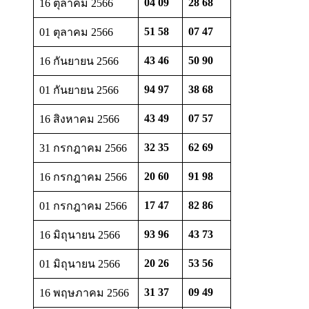
04 09
28 68
16 ตุลาคม 2566
51 58
07 47
01 ตุลาคม 2566
43 46
50 90
16 กันยายน 2566
94 97
38 68
01 กันยายน 2566
43 49
07 57
16 สิงหาคม 2566
32 35
62 69
31 กรกฎาคม 2566
20 60
91 98
16 กรกฎาคม 2566
17 47
82 86
01 กรกฎาคม 2566
93 96
43 73
16 มิถุนายน 2566
20 26
53 56
01 มิถุนายน 2566
31 37
09 49
16 พฤษภาคม 2566