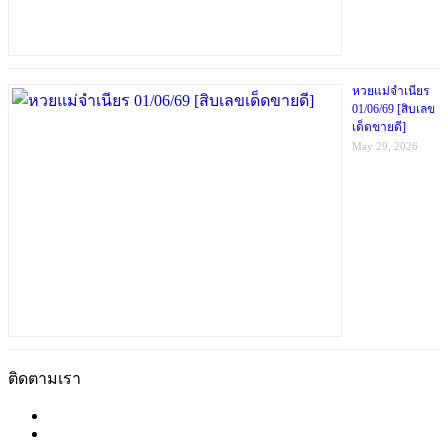
หวยแม่จำเนียร
01/06/69 [สิบเลข
เด็ดขายดี]
May 29, 2026
ติดตามเรา