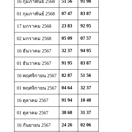
51 56
91 98
16 กุมภาพันธ์ 2568
07 47
83 87
01 กุมภาพันธ์ 2568
23 83
92 95
17 มกราคม 2568
05 09
07 57
02 มกราคม 2568
32 37
94 95
16 ธันวาคม 2567
91 95
83 87
01 ธันวาคม 2567
82 87
51 56
16 พฤศจิกายน 2567
04 64
32 37
01 พฤศจิกายน 2567
91 94
10 40
16 ตุลาคม 2567
38 68
31 37
01 ตุลาคม 2567
24 26
02 06
16 กันยายน 2567