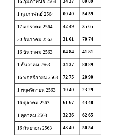
34 37
80 89
16 กุมภาพันธ์ 2564
09 49
54 59
1 กุมภาพันธ์ 2564
42 49
35 65
17 มกราคม 2564
31 61
70 74
30 ธันวาคม 2563
04 84
41 81
16 ธันวาคม 2563
34 37
80 89
1 ธันวาคม 2563
72 75
20 90
16 พฤศจิกายน 2563
19 49
23 29
1 พฤศจิกายน 2563
61 67
43 48
16 ตุลาคม 2563
32 36
62 65
1 ตุลาคม 2563
43 49
50 54
16 กันยายน 2563