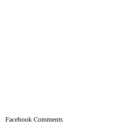
Facebook Comments