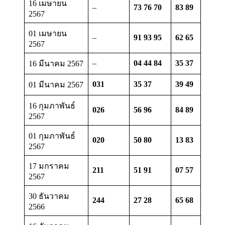
16 เมษายน
–
73 76 70
83 89
2567
01 เมษายน
–
91 93 95
62 65
2567
–
04 44 84
35 37
16 มีนาคม 2567
031
35 37
39 49
01 มีนาคม 2567
16 กุมภาพันธ์
026
56 96
84 89
2567
01 กุมภาพันธ์
020
50 80
13 83
2567
17 มกราคม
211
51 91
07 57
2567
30 ธันวาคม
244
27 28
65 68
2566