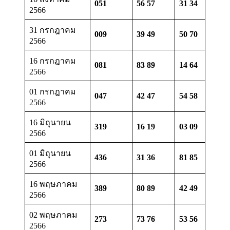
051
56 57
31 34
2566
31 กรกฎาคม
009
39 49
50 70
2566
16 กรกฎาคม
081
83 89
14 64
2566
01 กรกฎาคม
047
42 47
54 58
2566
16 มิถุนายน
319
16 19
03 09
2566
01 มิถุนายน
436
31 36
81 85
2566
16 พฤษภาคม
389
80 89
42 49
2566
02 พฤษภาคม
273
73 76
53 56
2566