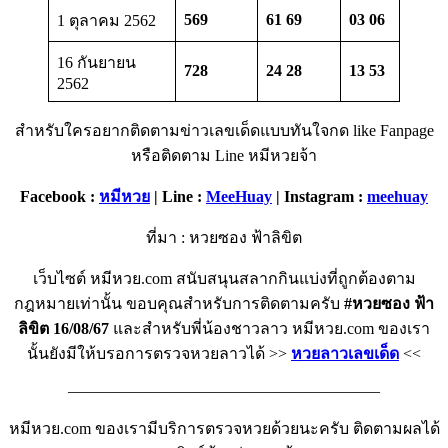
569
61 69
03 06
1 ตุลาคม 2562
16 กันยายน
728
24 28
13 53
2562
สำหรับใครอยากติดตามข่าวเลขเด็ดแบบทันใจกด like Fanpage
หรือติดตาม Line หมีหวยจ้า
Facebook :
หมีหวย
| Line :
MeeHuay
| Instagram :
meehuay
ที่มา : หวยซอง ฟ้าลิขิต
เว็บไซต์ หมีหวย.com สนับสนุนสลากกินแบ่งที่ถูกต้องตาม
กฎหมายเท่านั้น ขอบคุณสำหรับการติดตามครับ
#หวยซอง ฟ้า
ลิขิต 16/08/67
และสำหรับพี่น้องชาวลาว หมีหวย.com ของเรา
นั้นยังมีให้บรอการตรวจหวยลาวได้ >>
หวยลาวเลขเด็ด
<<
———————————————————–
หมีหวย.com ของเรามีบริการตรวจหวยด้วยนะครับ ติดตามผลได้