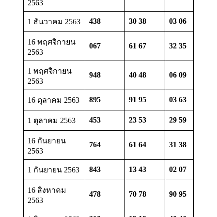
2563
438
30 38
03 06
1 ธันวาคม 2563
16 พฤศจิกายน
067
61 67
32 35
2563
1 พฤศจิกายน
948
40 48
06 09
2563
895
91 95
03 63
16 ตุลาคม 2563
453
23 53
29 59
1 ตุลาคม 2563
16 กันยายน
764
61 64
31 38
2563
843
13 43
02 07
1 กันยายน 2563
16 สิงหาคม
478
70 78
90 95
2563