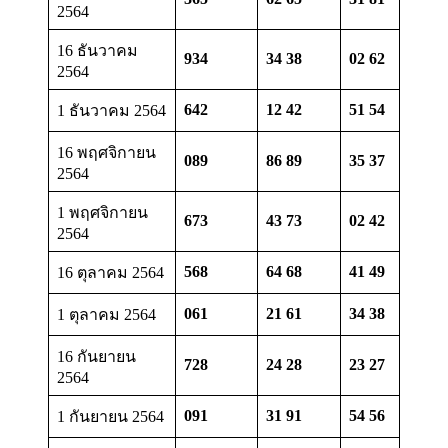
2564
16 ธันวาคม
934
34 38
02 62
2564
642
12 42
51 54
1 ธันวาคม 2564
16 พฤศจิกายน
089
86 89
35 37
2564
1 พฤศจิกายน
673
43 73
02 42
2564
568
64 68
41 49
16 ตุลาคม 2564
061
21 61
34 38
1 ตุลาคม 2564
16 กันยายน
728
24 28
23 27
2564
091
31 91
54 56
1 กันยายน 2564