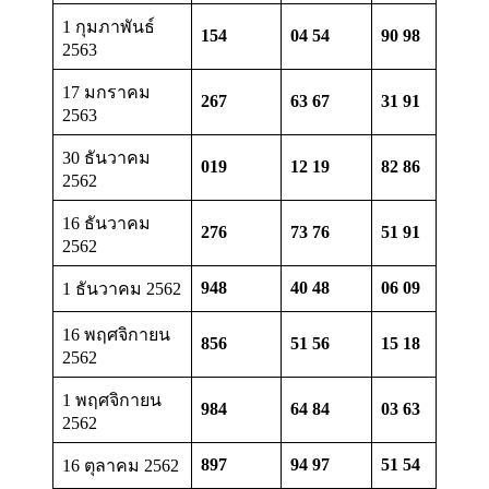
1 กุมภาพันธ์
154
04 54
90 98
2563
17 มกราคม
267
63 67
31 91
2563
30 ธันวาคม
019
12 19
82 86
2562
16 ธันวาคม
276
73 76
51 91
2562
948
40 48
06 09
1 ธันวาคม 2562
16 พฤศจิกายน
856
51 56
15 18
2562
1 พฤศจิกายน
984
64 84
03 63
2562
897
94 97
51 54
16 ตุลาคม 2562