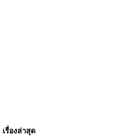
เรื่องล่าสุด