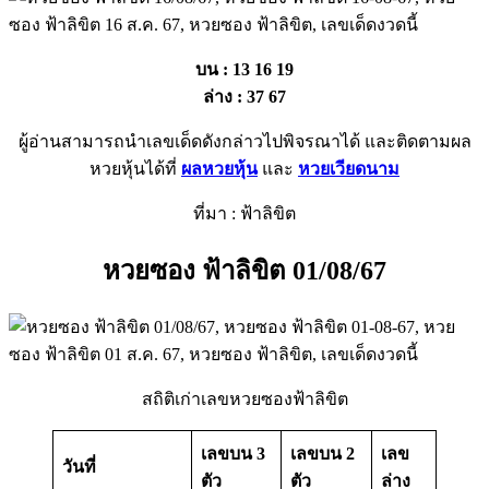
บน : 13 16 19
ล่าง : 37 67
ผู้อ่านสามารถนำเลขเด็ดดังกล่าวไปพิจรณาได้ และติดตามผล
หวยหุ้นได้ที่
ผลหวยหุ้น
และ
หวยเวียดนาม
ที่มา : ฟ้าลิขิต
หวยซอง ฟ้าลิขิต
01/08/67
สถิติเก่าเลขหวยซองฟ้าลิขิต
เลขบน 3
เลขบน 2
เลข
วันที่
ตัว
ตัว
ล่าง