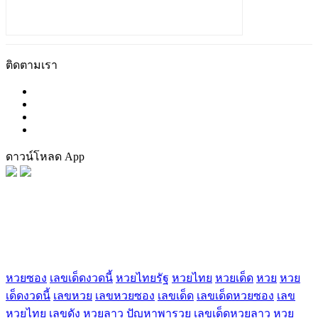
ติดตามเรา
ดาวน์โหลด App
FaceBook
Tag น่าสนใจ
หวยซอง
เลขเด็ดงวดนี้
หวยไทยรัฐ
หวยไทย
หวยเด็ด
หวย
หวย
เด็ดงวดนี้
เลขหวย
เลขหวยซอง
เลขเด็ด
เลขเด็ดหวยซอง
เลข
หวยไทย
เลขดัง
หวยลาว
ปัญหาพารวย
เลขเด็ดหวยลาว
หวย