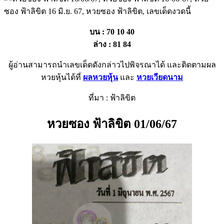
บน : 70 10 40
ล่าง : 81 84
ผู้อ่านสามารถนำเลขเด็ดดังกล่าวไปพิจรณาได้ และติดตามผล
หวยหุ้นได้ที่
ผลหวยหุ้น
และ
หวยเวียดนาม
ที่มา : ฟ้าลิขิต
หวยซอง ฟ้าลิขิต
01/06/67