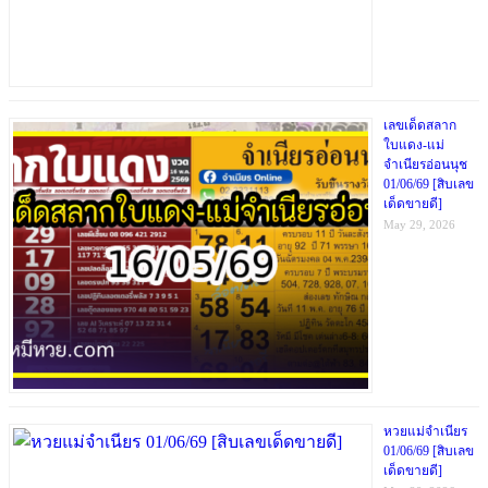
เลขเด็ดสลาก
ใบแดง-แม่
จำเนียรอ่อนนุช
01/06/69 [สิบเลข
เด็ดขายดี]
May 29, 2026
หวยแม่จำเนียร
01/06/69 [สิบเลข
เด็ดขายดี]