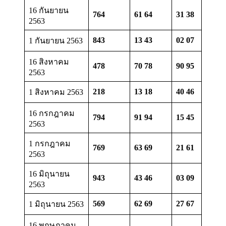
16 กันยายน
764
61 64
31 38
2563
843
13 43
02 07
1 กันยายน 2563
16 สิงหาคม
478
70 78
90 95
2563
218
13 18
40 46
1 สิงหาคม 2563
16 กรกฎาคม
794
91 94
15 45
2563
1 กรกฎาคม
769
63 69
21 61
2563
16 มิถุนายน
943
43 46
03 09
2563
569
62 69
27 67
1 มิถุนายน 2563
16 พฤษภาคม