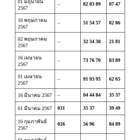
01 มิถุนายน
–
82 83 89
07 47
2567
16 พฤษภาคม
–
51 54 57
82 86
2567
02 พฤษภาคม
–
32 34 38
21 81
2567
16 เมษายน
–
73 76 70
83 89
2567
01 เมษายน
–
91 93 95
62 65
2567
–
04 44 84
35 37
16 มีนาคม 2567
031
35 37
39 49
01 มีนาคม 2567
16 กุมภาพันธ์
026
56 96
84 89
2567