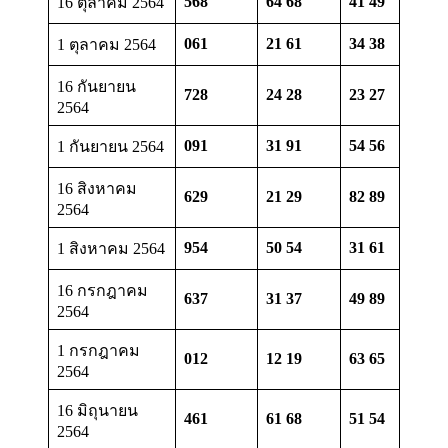
568
64 68
41 49
16 ตุลาคม 2564
061
21 61
34 38
1 ตุลาคม 2564
16 กันยายน
728
24 28
23 27
2564
091
31 91
54 56
1 กันยายน 2564
16 สิงหาคม
629
21 29
82 89
2564
954
50 54
31 61
1 สิงหาคม 2564
16 กรกฎาคม
637
31 37
49 89
2564
1 กรกฎาคม
012
12 19
63 65
2564
16 มิถุนายน
461
61 68
51 54
2564