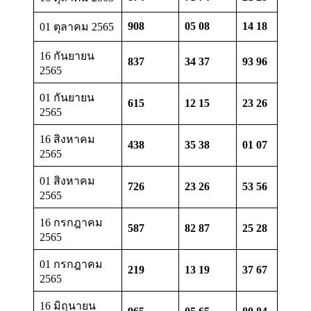
908
05 08
14 18
01 ตุลาคม 2565
16 กันยายน
837
34 37
93 96
2565
01 กันยายน
615
12 15
23 26
2565
16 สิงหาคม
438
35 38
01 07
2565
01 สิงหาคม
726
23 26
53 56
2565
16 กรกฎาคม
587
82 87
25 28
2565
01 กรกฎาคม
219
13 19
37 67
2565
16 มิถุนายน