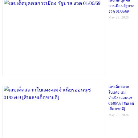
เลขเด็ดบุคคล
การเมือง-รัฐบาล
งวด 01/06/69
May 29, 2026
เลขเด็ดสลาก
ใบแดง-แม่
จำเนียรอ่อนนุช
01/06/69 [สิบเลข
เด็ดขายดี]
May 29, 2026