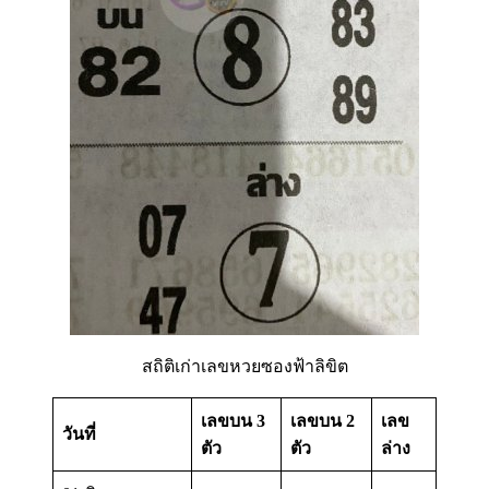
สถิติเก่าเลขหวยซองฟ้าลิขิต
เลขบน 3
เลขบน 2
เลข
วันที่
ตัว
ตัว
ล่าง