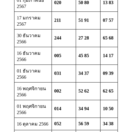
01 กุมภาพันธ์
020
50 80
13 83
2567
17 มกราคม
211
51 91
07 57
2567
30 ธันวาคม
244
27 28
65 68
2566
16 ธันวาคม
005
45 85
14 17
2566
01 ธันวาคม
031
34 37
09 39
2566
16 พฤศจิกายน
002
52 62
62 65
2566
01 พฤศจิกายน
014
34 94
10 50
2566
052
56 59
34 38
16 ตุลาคม 2566