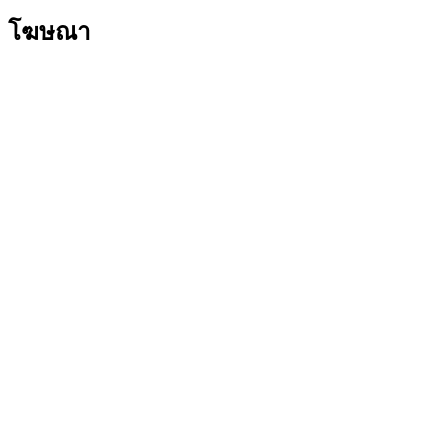
Share
โฆษณา